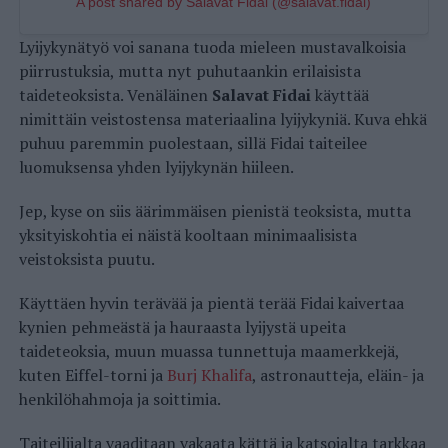
A post shared by Salavat Fidai (@salavat.fidai)
Lyijykynätyö voi sanana tuoda mieleen mustavalkoisia
piirrustuksia, mutta nyt puhutaankin erilaisista
taideteoksista. Venäläinen
Salavat Fidai
käyttää
nimittäin veistostensa materiaalina lyijykyniä. Kuva ehkä
puhuu paremmin puolestaan, sillä Fidai taiteilee
luomuksensa yhden lyijykynän hiileen.
Jep, kyse on siis äärimmäisen pienistä teoksista, mutta
yksityiskohtia ei näistä kooltaan minimaalisista
veistoksista puutu.
Käyttäen hyvin terävää ja pientä terää Fidai kaivertaa
kynien pehmeästä ja hauraasta lyijystä upeita
taideteoksia, muun muassa tunnettuja maamerkkejä,
kuten Eiffel-torni ja
Burj Khalifa
, astronautteja, eläin- ja
henkilöhahmoja ja soittimia.
Taiteilijalta vaaditaan vakaata kättä ja katsojalta tarkkaa