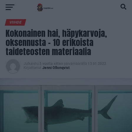
VIIHDE
Kokonainen hai, häpykarvoja,
oksennusta – 10 erikoista
taideteosten materiaalia
Julkaistu
5 vuotta sitten
päivämäärällä
13.01.2022
Kirjoittanut
Jenni Ollonqvist