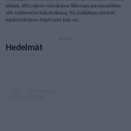
silmää, sillä näissä veistoksissa liikutaan pienimmillään
alle millimetrin kokoluokassa. No, kaikkihan tietävät
minkä kokoinen lyijykynän lyijy on.
MAINOS
Hedelmät