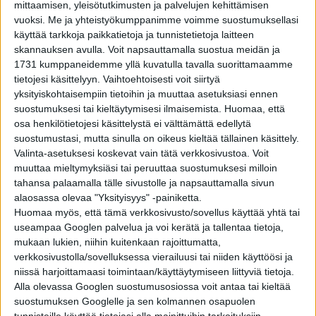
mittaamisen, yleisötutkimusten ja palvelujen kehittämisen
Trueman tappoi kynsilakanpoistoaineessa uitetuilla
vuoksi.
Me ja yhteistyökumppanimme voimme suostumuksellasi
vanupalloilla. Välillä taiteilija kärsi huonosta
käyttää tarkkoja paikkatietoja ja tunnistetietoja laitteen
omastatunnosta: ”
Kaikkien niiden muurahaisten
skannauksen avulla. Voit napsauttamalla suostua meidän ja
tappaminen alkoi tuntua pahalta, joten lopetin projektin
1731 kumppaneidemme yllä kuvatulla tavalla suorittamaamme
tietojesi käsittelyyn. Vaihtoehtoisesti voit siirtyä
vuodeksi. Sitten kuitenkin päätin viedä teoksen loppuun,
yksityiskohtaisempiin tietoihin ja muuttaa asetuksiasi ennen
koska muuten kaikki aiemmat muurahaiset olisivat
suostumuksesi tai kieltäytymisesi ilmaisemista.
Huomaa, että
kuolleet turhaan.
”.
osa henkilötietojesi käsittelystä ei välttämättä edellytä
suostumustasi, mutta sinulla on oikeus kieltää tällainen käsittely.
Valmis taideteos oli esillä näyttelyissä, mutta myytiin
Valinta-asetuksesi koskevat vain tätä verkkosivustoa. Voit
lopulta 35 000 dollarilla Ripley’s Believe It or Not -
muuttaa mieltymyksiäsi tai peruuttaa suostumuksesi milloin
museolle.
tahansa palaamalla tälle sivustolle ja napsauttamalla sivun
alaosassa olevaa "Yksityisyys" -painiketta.
Oksennus
Huomaa myös, että tämä verkkosivusto/sovellus käyttää yhtä tai
useampaa Googlen palvelua ja voi kerätä ja tallentaa tietoja,
mukaan lukien, niihin kuitenkaan rajoittumatta,
verkkosivustolla/sovelluksessa vierailuusi tai niiden käyttöösi ja
niissä harjoittamaasi toimintaan/käyttäytymiseen liittyviä tietoja.
Alla olevassa Googlen suostumusosiossa voit antaa tai kieltää
suostumuksen Googlelle ja sen kolmannen osapuolen
tunnisteille käyttää tietojasi alla mainittuihin tarkoituksiin.