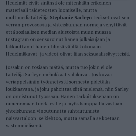
Hedelmät eivät sinänsä ole mitenkään erikoinen
materiaali taideteosten luomiselle, mutta
multimediataiteilija
Stephanie Sarleyn
teokset ovat sen
verran provosoivia ja yhteiskunnan normeja venyttäviä,
että sosiaalisen median alustoista muun muassa
Instagram on sensuroinut hänen julkaisujaan ja
lakkauttanut hänen tilinsä välillä kokonaan.
Hedelmäkuvat- ja videot olivat liian seksuaalissävytteisiä.
Jossakin on tosiaan mätää, mutta tuo jokin ei ole
taiteilija Sarleyn mehukkaat valokuvat. Jos kuvaa
veriappelsiiniin työnnetystä sormesta pidetään
loukkaavana, ja joku pahoittaa siitä mielensä, niin Sarley
on onnistunut työssään. Hänen tarkoituksenaan on
nimenomaan tuoda esille ja myös kamppailla vastaan
yhteiskunnan vinoutunutta suhtautumista
naisvartaloon: se kiehtoo, mutta samalla se koetaan
vastenmielisenä.