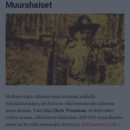
Muurahaiset
Melkein kuka tahansa muu kutsuisi paikalle
tuholaistorjujan, jos kotona olisi kymmeniä tuhansia
muurahaisia. Taiteilija
Chris Trueman
on kuitenkin
toista maata, sillä hänen käsissään 200 000 muurahaista
muuttui hyvällä summalla myytyyn
Self portrait with a