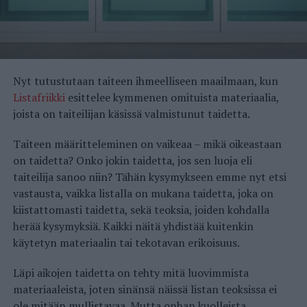
Nyt tutustutaan taiteen ihmeelliseen maailmaan, kun
Listafriikki
esittelee kymmenen omituista materiaalia,
joista on taiteilijan käsissä valmistunut taidetta.
Taiteen määritteleminen on vaikeaa – mikä oikeastaan
on taidetta? Onko jokin taidetta, jos sen luoja eli
taiteilija sanoo niin? Tähän kysymykseen emme nyt etsi
vastausta, vaikka listalla on mukana taidetta, joka on
kiistattomasti taidetta, sekä teoksia, joiden kohdalla
herää kysymyksiä. Kaikki näitä yhdistää kuitenkin
käytetyn materiaalin tai tekotavan erikoisuus.
Läpi aikojen taidetta on tehty mitä luovimmista
materiaaleista, joten sinänsä näissä listan teoksissa ei
ole mitään mullistavaa. Mutta onhan kuolleista