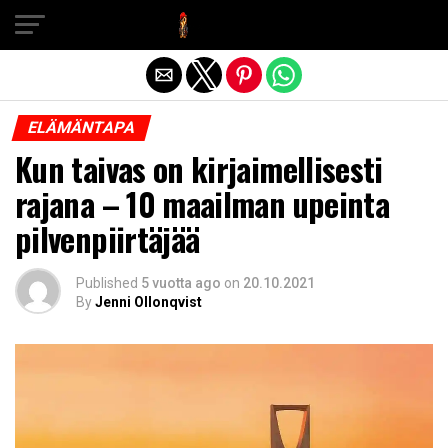
Exit mobile version
ELÄMÄNTAPA
Kun taivas on kirjaimellisesti
rajana – 10 maailman upeinta
pilvenpiirtäjää
Published
5 vuotta ago
on
20.10.2021
By
Jenni Ollonqvist