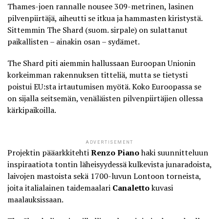
Thames-joen rannalle nousee 309-metrinen, lasinen
pilvenpiirtäjä, aiheutti se itkua ja hammasten kiristystä.
Sittemmin The Shard (suom. sirpale) on sulattanut
paikallisten – ainakin osan – sydämet.
The Shard piti aiemmin hallussaan Euroopan Unionin
korkeimman rakennuksen titteliä, mutta se tietysti
poistui EU:sta irtautumisen myötä. Koko Euroopassa se
on sijalla seitsemän, venäläisten pilvenpiirtäjien ollessa
kärkipaikoilla.
ADVERTISEMENT
Projektin pääarkkitehti
Renzo Piano
haki suunnitteluun
inspiraatiota tontin läheisyydessä kulkevista junaradoista,
laivojen mastoista sekä
1700-luvun Lontoon torneista
,
joita italialainen taidemaalari
Canaletto
kuvasi
maalauksissaan.