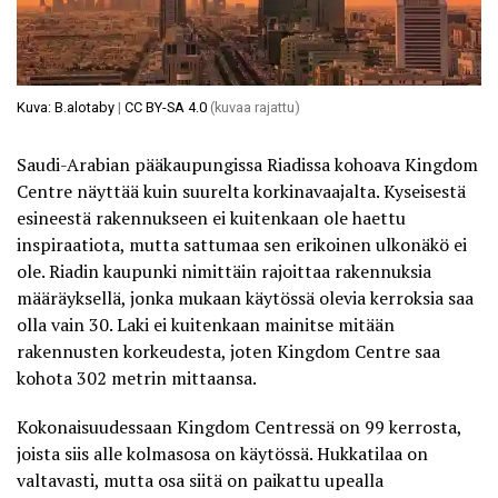
Kuva: B.alotaby
|
CC BY-SA 4.0
(kuvaa rajattu)
Saudi-Arabian pääkaupungissa Riadissa kohoava
Kingdom
Centre
näyttää kuin suurelta korkinavaajalta. Kyseisestä
esineestä rakennukseen ei kuitenkaan ole haettu
inspiraatiota, mutta sattumaa sen erikoinen ulkonäkö ei
ole. Riadin kaupunki nimittäin rajoittaa rakennuksia
määräyksellä, jonka mukaan käytössä olevia kerroksia saa
olla vain 30. Laki ei kuitenkaan mainitse mitään
rakennusten korkeudesta, joten Kingdom Centre saa
kohota 302 metrin mittaansa.
Kokonaisuudessaan Kingdom Centressä on 99 kerrosta,
joista siis alle kolmasosa on käytössä. Hukkatilaa on
valtavasti, mutta osa siitä on paikattu upealla