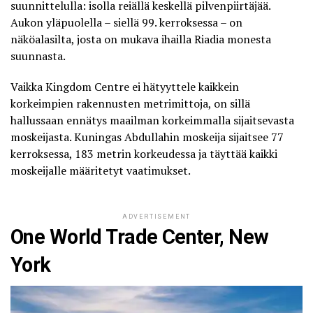
suunnittelulla: isolla reiällä keskellä pilvenpiirtäjää.
Aukon yläpuolella – siellä 99. kerroksessa – on
näköalasilta
, josta on mukava ihailla Riadia monesta
suunnasta.
Vaikka Kingdom Centre ei hätyyttele kaikkein
korkeimpien rakennusten metrimittoja, on sillä
hallussaan ennätys maailman
korkeimmalla sijaitsevasta
moskeijasta
. Kuningas Abdullahin moskeija sijaitsee 77
kerroksessa, 183 metrin korkeudessa ja täyttää kaikki
moskeijalle määritetyt vaatimukset.
ADVERTISEMENT
One World Trade Center, New
York