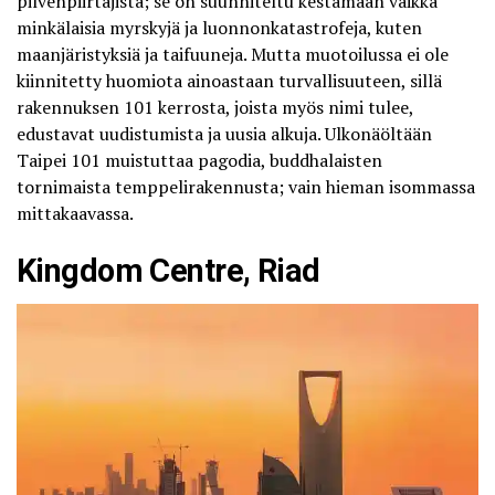
pilvenpiirtäjistä; se on suunniteltu kestämään vaikka
minkälaisia myrskyjä ja luonnonkatastrofeja, kuten
maanjäristyksiä ja taifuuneja. Mutta muotoilussa ei ole
kiinnitetty huomiota ainoastaan turvallisuuteen, sillä
rakennuksen 101 kerrosta, joista myös nimi tulee,
edustavat uudistumista ja uusia alkuja. Ulkonäöltään
Taipei 101 muistuttaa pagodia, buddhalaisten
tornimaista temppelirakennusta; vain hieman isommassa
mittakaavassa.
Kingdom Centre, Riad