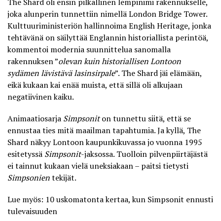
The Shard oli ensin pilkallinen lempinimi rakennukselle,
joka alunperin tunnettiin nimellä London Bridge Tower.
Kulttuuriministeriön hallinnoima English Heritage, jonka
tehtävänä on säilyttää Englannin historiallista perintöä,
kommentoi modernia suunnittelua sanomalla
rakennuksen ”
olevan kuin historiallisen Lontoon
sydämen lävistävä lasinsirpale
”. The Shard jäi elämään,
eikä kukaan kai enää muista, että sillä oli alkujaan
negatiivinen kaiku.
Animaatiosarja
Simpsonit
on tunnettu siitä, että se
ennustaa ties mitä maailman tapahtumia. Ja kyllä, The
Shard näkyy Lontoon kaupunkikuvassa jo vuonna 1995
esitetyssä
Simpsonit
-jaksossa. Tuolloin pilvenpiirtäjästä
ei tainnut kukaan vielä uneksiakaan – paitsi tietysti
Simpsonien
tekijät.
Lue myös: 10 uskomatonta kertaa, kun Simpsonit ennusti
tulevaisuuden