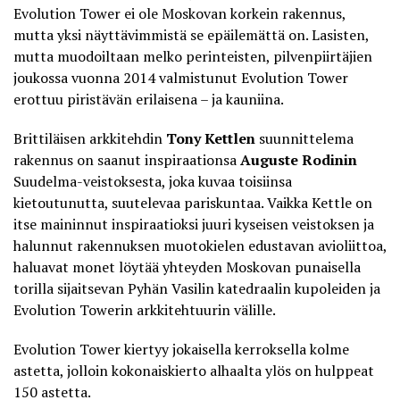
Evolution Tower ei ole Moskovan korkein rakennus,
mutta yksi näyttävimmistä se epäilemättä on. Lasisten,
mutta muodoiltaan melko perinteisten, pilvenpiirtäjien
joukossa vuonna 2014 valmistunut Evolution Tower
erottuu piristävän erilaisena – ja kauniina.
Brittiläisen arkkitehdin
Tony Kettlen
suunnittelema
rakennus on saanut inspiraationsa
Auguste Rodinin
Suudelma-veistoksesta, joka kuvaa toisiinsa
kietoutunutta, suutelevaa pariskuntaa. Vaikka Kettle on
itse maininnut inspiraatioksi juuri kyseisen veistoksen ja
halunnut rakennuksen muotokielen edustavan avioliittoa,
haluavat monet löytää yhteyden Moskovan punaisella
torilla sijaitsevan
Pyhän Vasilin katedraalin kupoleiden
ja
Evolution Towerin arkkitehtuurin välille.
Evolution Tower kiertyy jokaisella kerroksella kolme
astetta, jolloin kokonaiskierto alhaalta ylös on hulppeat
150 astetta.