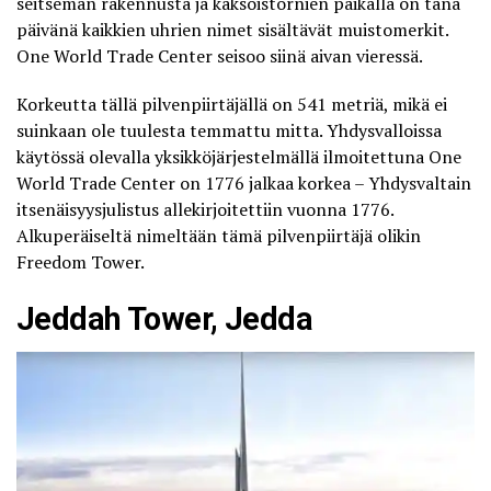
seitsemän rakennusta ja kaksoistornien paikalla on tänä
päivänä kaikkien uhrien nimet sisältävät muistomerkit.
One World Trade Center seisoo siinä aivan vieressä.
Korkeutta tällä pilvenpiirtäjällä on 541 metriä, mikä ei
suinkaan ole tuulesta temmattu mitta. Yhdysvalloissa
käytössä olevalla yksikköjärjestelmällä ilmoitettuna One
World Trade Center on 1776 jalkaa korkea – Yhdysvaltain
itsenäisyysjulistus allekirjoitettiin vuonna 1776.
Alkuperäiseltä nimeltään tämä pilvenpiirtäjä olikin
Freedom Tower.
Jeddah Tower, Jedda