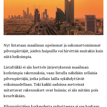
Nyt listataan maailman upeimmat ja uskomattomimmat
pilvenpiirtäjät, joiden huipuilla voi hirvittää muitakin kuin
niitä heikoimpia.
Listafriikki
ei siis luettele järjestyksessä maailman
korkeimpia rakennuksia, vaan listalla nähdään sellaisia
pilvenpiirtäjiä, jotka jollain lailla sykähdyttävät
erikoisuudellaan. Toki kaikki sadoissa metreissä
mitattavat rakennukset ovat huimia; ei siis mitään pois
keneltäkään.
Pilvenpiirtäjien korkeudesta puhuttaessa ei saa koskaan