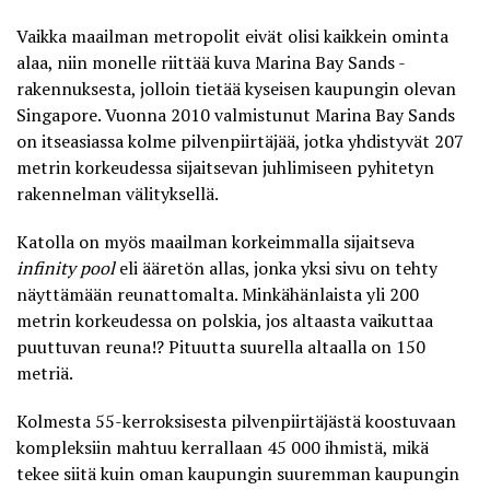
Vaikka maailman metropolit eivät olisi kaikkein ominta
alaa, niin monelle riittää kuva Marina Bay Sands -
rakennuksesta, jolloin tietää kyseisen kaupungin olevan
Singapore. Vuonna 2010 valmistunut Marina Bay Sands
on itseasiassa kolme pilvenpiirtäjää, jotka yhdistyvät 207
metrin korkeudessa sijaitsevan juhlimiseen pyhitetyn
rakennelman välityksellä.
Katolla on myös maailman korkeimmalla sijaitseva
infinity pool
eli ääretön allas, jonka yksi sivu on tehty
näyttämään reunattomalta. Minkähänlaista yli 200
metrin korkeudessa on polskia, jos altaasta vaikuttaa
puuttuvan reuna!? Pituutta suurella altaalla on 150
metriä.
Kolmesta 55-kerroksisesta pilvenpiirtäjästä koostuvaan
kompleksiin mahtuu kerrallaan 45 000 ihmistä, mikä
tekee siitä kuin oman kaupungin suuremman kaupungin