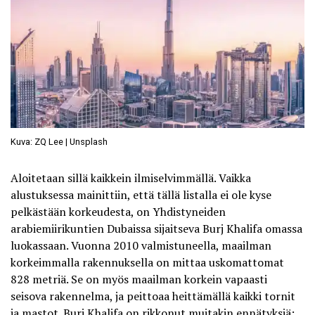
Kuva: ZQ Lee | Unsplash
Aloitetaan sillä kaikkein ilmiselvimmällä. Vaikka
alustuksessa mainittiin, että tällä listalla ei ole kyse
pelkästään korkeudesta, on Yhdistyneiden
arabiemiirikuntien Dubaissa sijaitseva Burj Khalifa omassa
luokassaan. Vuonna 2010 valmistuneella, maailman
korkeimmalla rakennuksella on mittaa uskomattomat
828 metriä. Se on myös maailman korkein vapaasti
seisova rakennelma, ja peittoaa heittämällä kaikki tornit
ja mastot. Burj Khalifa on rikkonut muitakin ennätyksiä;