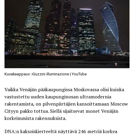
Kuvakaappaus: iGuzzini illuminazione | YouTube
Vaikka Venäjän pääkaupungissa Moskovassa olisi kuinka
vastustettu uuden kaupunginosan ultramodernia
rakentamista, on pilvenpiirtäjien kansoittamaan Moscow
Cityyn pakko tottua. Siellä sijaitsevat monet Venäjän
korkeimmista rakennuksista.
DNA:n kaksoiskierteeltä näyttävä 246 metriä korkea