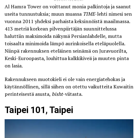
Al Hamra Tower
on voittanut monia palkintoja ja saanut
useita tunnustuksia; muun muassa
TIME
-lehti nimesi sen
vuonna 2011 yhdeksi parhaista keksinnöistä maailmassa.
413 metriä korkean pilvenpiirtäjän suunnittelussa
haluttiin maksimoida näkymä Persianlahdelle, mutta
toisaalta minimoida lämpö aurinkoisella eteläpuolella.
Niinpä rakennuksen eteläinen seinämä on Juravuorilta,
Keski-Euroopasta, louhittua kalkkikiveä ja muuten pinta
on lasia.
Rakennukseen muotokieli ei ole vain energiatehokas ja
käytännöllinen, sillä siihen on otettu vaikutteita Kuwaitin
perinteisestä asusta,
bisht
-viitasta.
Taipei 101, Taipei