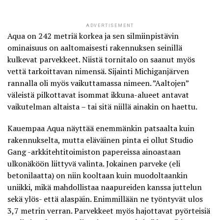
ADVERTISEMENT
Aqua on 242 metriä korkea ja sen silmiinpistävin
ominaisuus on aaltomaisesti rakennuksen seinillä
kulkevat parvekkeet. Niistä tornitalo on saanut myös
vettä tarkoittavan nimensä. Sijainti Michiganjärven
rannalla oli myös vaikuttamassa nimeen. ”Aaltojen”
väleistä pilkottavat isommat ikkuna-alueet antavat
vaikutelman altaista – tai sitä niillä ainakin on haettu.
Kauempaa Aqua näyttää enemmänkin patsaalta kuin
rakennukselta, mutta
eläväinen pinta
ei ollut Studio
Gang -arkkitehtitoimiston papereissa ainoastaan
ulkonäköön liittyvä valinta. Jokainen parveke (eli
betonilaatta) on niin kooltaan kuin muodoltaankin
uniikki, mikä mahdollistaa naapureiden kanssa juttelun
sekä ylös- että alaspäin. Enimmillään ne työntyvät ulos
3,7 metrin verran. Parvekkeet myös hajottavat pyörteisiä