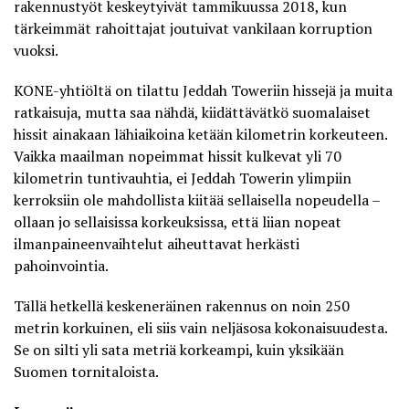
rakennustyöt keskeytyivät tammikuussa 2018, kun
tärkeimmät rahoittajat joutuivat vankilaan korruption
vuoksi.
KONE-yhtiöltä
on tilattu Jeddah Toweriin hissejä ja muita
ratkaisuja, mutta saa nähdä, kiidättävätkö suomalaiset
hissit ainakaan lähiaikoina ketään kilometrin korkeuteen.
Vaikka maailman nopeimmat hissit kulkevat yli 70
kilometrin tuntivauhtia, ei Jeddah Towerin ylimpiin
kerroksiin ole mahdollista kiitää sellaisella nopeudella –
ollaan jo sellaisissa korkeuksissa, että liian nopeat
ilmanpaineenvaihtelut aiheuttavat herkästi
pahoinvointia.
Tällä hetkellä keskeneräinen rakennus on
noin 250
metrin korkuinen
, eli siis vain neljäsosa kokonaisuudesta.
Se on silti yli sata metriä korkeampi, kuin yksikään
Suomen tornitaloista.