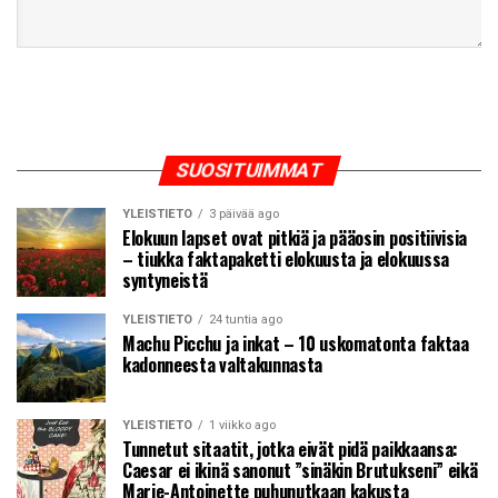
SUOSITUIMMAT
YLEISTIETO
3 päivää ago
Elokuun lapset ovat pitkiä ja pääosin positiivisia
– tiukka faktapaketti elokuusta ja elokuussa
syntyneistä
YLEISTIETO
24 tuntia ago
Machu Picchu ja inkat – 10 uskomatonta faktaa
kadonneesta valtakunnasta
YLEISTIETO
1 viikko ago
Tunnetut sitaatit, jotka eivät pidä paikkaansa:
Caesar ei ikinä sanonut ”sinäkin Brutukseni” eikä
Marie-Antoinette puhunutkaan kakusta