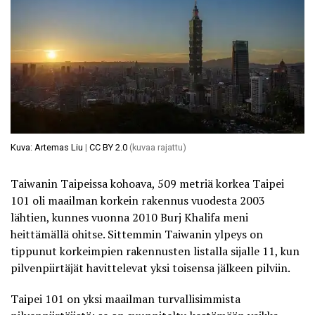
Kuva: Artemas Liu
|
CC BY 2.0
(kuvaa rajattu)
Taiwanin Taipeissa kohoava, 509 metriä korkea Taipei
101 oli maailman korkein rakennus vuodesta 2003
lähtien, kunnes vuonna 2010 Burj Khalifa meni
heittämällä ohitse. Sittemmin Taiwanin ylpeys on
tippunut korkeimpien rakennusten listalla sijalle 11, kun
pilvenpiirtäjät havittelevat yksi toisensa jälkeen pilviin.
Taipei 101 on yksi maailman turvallisimmista