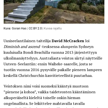
Kuva: Goran Has
|
CC BY 2.0
| Kuvaa rajattu
Uusiseelantilainen taiteilija
David McCracken
loi
Diminish and ascend
-teoksensa alunperin Sydneyn
kuuluisalla Bondi Beachilla vuonna 2013 järjestettyyn
ulkoilmanäyttelyyn. Australiasta veistos siirtyi näytteille
Uuteen-Seelantiin: ensin Waiheke-saarelle, josta se
tuotiin vuonna 2016 pysyvälle paikalle pieneen lampeen
keskellä Christchurchin kasvitieteellistä puutarhaa.
Veistoksen nimi voisi suomeksi kääntyä muotoon
”pienene ja kohoa”, vaikka taideteosten kääntäminen
alkuperäiseltä kieleltä toiselle onkin hieman
ongelmallista. Se leikittelee mahtavalla tavalla