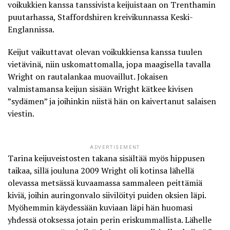
voikukkien kanssa tanssivista keijuistaan on
Trenthamin
puutarhassa
, Staffordshiren kreivikunnassa Keski-
Englannissa.
Keijut vaikuttavat olevan voikukkiensa kanssa tuulen
vietävinä
, niin uskomattomalla, jopa maagisella tavalla
Wright on rautalankaa muovaillut. Jokaisen
valmistamansa keijun sisään Wright kätkee kivisen
”sydämen” ja joihinkin niistä hän on kaivertanut salaisen
viestin.
ADVERTISEMENT
Tarina keijuveistosten takana sisältää myös hippusen
taikaa, sillä jouluna 2009 Wright oli kotinsa lähellä
olevassa metsässä kuvaamassa sammaleen peittämiä
kiviä, joihin auringonvalo siivilöityi puiden oksien läpi.
Myöhemmin käydessään kuviaan läpi hän huomasi
yhdessä otoksessa jotain perin eriskummallista. Lähelle