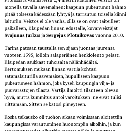
Pronssista valmistettu 2,4 metrin kokoinen veistos on
monella tavalla aavemainen: kaapuun pukeutunut hahmo
pitää toisessa kädessään lyhtyä ja tarrautuu toisella kiinni
laituriin. Veistos ei ole vanha, sillä se on ovat taiteilleet
paikalleen, Klaipedan linnan edustalle, kuvanveistäjät
Svajunas Jurkus
ja
Sergejus Plotnikovas
vuonna 2010.
Tarina patsaan taustalla
sen sijaan juontaa juurensa
vuoteen 1595, jolloin salaperäinen henkiolento pelasti
Klaipedan asukkaat tuhoisalta nälänhädältä.
Kertomuksen mukaan linnan vartija kohtasi
satamalaiturilla aavemaisen, hupulliseen kaapuun
pukeutuneen hahmon, joka kyseli kaupungin vilja- ja
puuvarastojen tilasta. Vartija ilmoitti tilanteen olevan
hyvä, mutta kummitus antoi varoituksen: ne eivät tulisi
riittämään. Sitten se katosi pimeyteen.
Koska taikausko oli tuohon aikaan voimissaan aloitettiin
kaupungissa varautuminen huonompiin aikoihin, ja kun