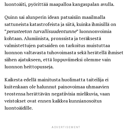
luontoäiti, pyörittää maapalloa kangaspalan avulla.
Quinn sai alunperin idean patsaisiin maailmalla
sattuneista katastrofeista ja siitä, kuinka ihmisillä on
”
perusteeton turvallisuudentunne
” luonnonvoimia
kohtaan. Alumiinista, pronssista ja teräksestä
valmistettujen patsaiden on tarkoitus muistuttaa
luonnon valtavasta tuhovoimasta sekä herätellä ihmiset
siihen ajatukseen, että loppuviimeksi olemme vain
luonnon heittopusseja.
Kaikesta edellä mainitusta huolimatta taiteilija ei
kuitenkaan ole halunnut painovoimaa uhmaavien
teostensa herättävän negatiivisia mielikuvia, vaan
veistokset ovat ennen kaikkea
kunnianosoitus
luontoäidille
.
ADVERTISEMENT