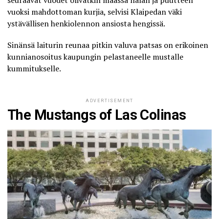
seuraavat vuodet olivatkin maassa nälän ja puutteen
vuoksi mahdottoman kurjia, selvisi Klaipedan väki
ystävällisen henkiolennon ansiosta hengissä.
Sinänsä laiturin reunaa pitkin valuva patsas on erikoinen
kunnianosoitus kaupungin pelastaneelle mustalle
kummitukselle.
ADVERTISEMENT
The Mustangs of Las Colinas