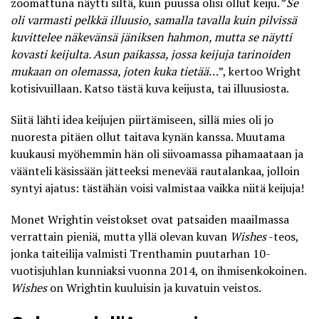
zoomattuna näytti siltä, kuin puussa olisi ollut keiju. ”
Se
oli varmasti pelkkä illuusio, samalla tavalla kuin pilvissä
kuvittelee näkevänsä jäniksen hahmon, mutta se näytti
kovasti keijulta. Asun paikassa, jossa keijuja tarinoiden
mukaan on olemassa, joten kuka tietää…
”, kertoo Wright
kotisivuillaan. Katso
tästä kuva keijusta
, tai illuusiosta.
Siitä lähti idea keijujen piirtämiseen, sillä mies oli jo
nuoresta pitäen ollut taitava kynän kanssa. Muutama
kuukausi myöhemmin hän oli siivoamassa pihamaataan ja
väänteli käsissään jätteeksi menevää rautalankaa, jolloin
syntyi ajatus: tästähän voisi valmistaa vaikka niitä keijuja!
Monet Wrightin veistokset ovat patsaiden maailmassa
verrattain pieniä, mutta yllä olevan kuvan
Wishes
-teos,
jonka taiteilija valmisti Trenthamin puutarhan 10-
vuotisjuhlan kunniaksi vuonna 2014, on ihmisenkokoinen.
Wishes
on Wrightin kuuluisin ja kuvatuin veistos.