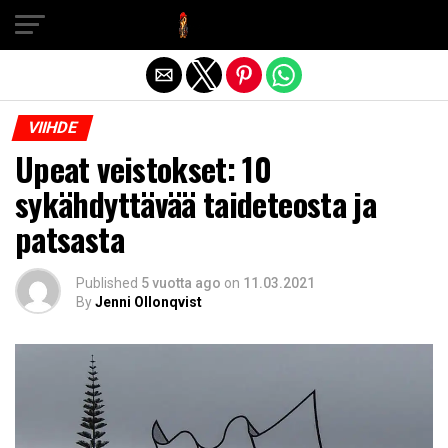
Exit mobile version
VIIHDE
Upeat veistokset: 10
sykähdyttävää taideteosta ja
patsasta
Published
5 vuotta ago
on
11.03.2021
By
Jenni Ollonqvist