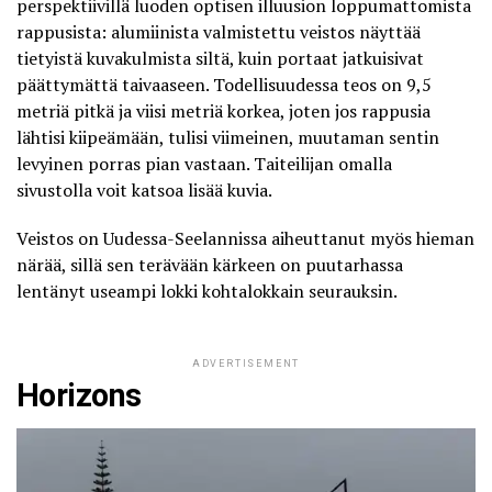
perspektiivillä luoden optisen illuusion loppumattomista
rappusista: alumiinista valmistettu veistos näyttää
tietyistä kuvakulmista siltä, kuin portaat jatkuisivat
päättymättä taivaaseen. Todellisuudessa teos on 9,5
metriä pitkä ja viisi metriä korkea, joten jos rappusia
lähtisi kiipeämään, tulisi viimeinen, muutaman sentin
levyinen porras pian vastaan. Taiteilijan omalla
sivustolla voit katsoa lisää kuvia.
Veistos on Uudessa-Seelannissa aiheuttanut myös hieman
närää, sillä sen terävään kärkeen on puutarhassa
lentänyt useampi lokki kohtalokkain seurauksin
.
ADVERTISEMENT
Horizons