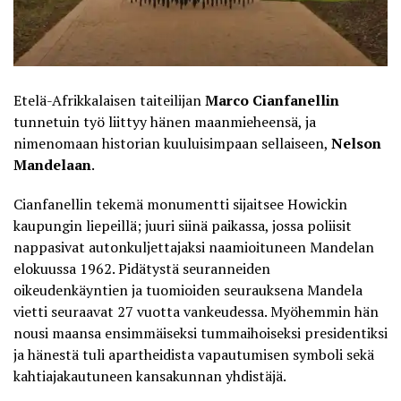
Etelä-Afrikkalaisen taiteilijan
Marco Cianfanellin
tunnetuin työ liittyy hänen maanmieheensä, ja
nimenomaan historian kuuluisimpaan sellaiseen,
Nelson
Mandelaan
.
Cianfanellin tekemä monumentti sijaitsee Howickin
kaupungin liepeillä; juuri siinä paikassa, jossa poliisit
nappasivat autonkuljettajaksi naamioituneen Mandelan
elokuussa 1962. Pidätystä seuranneiden
oikeudenkäyntien ja tuomioiden seurauksena Mandela
vietti seuraavat 27 vuotta vankeudessa. Myöhemmin hän
nousi maansa ensimmäiseksi tummaihoiseksi presidentiksi
ja hänestä tuli apartheidista vapautumisen symboli sekä
kahtiajakautuneen kansakunnan yhdistäjä.