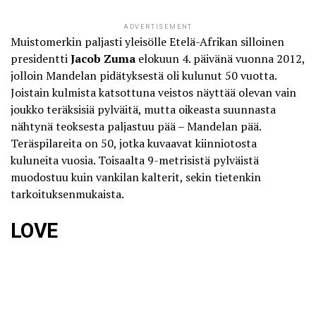
ADVERTISEMENT
Muistomerkin paljasti yleisölle Etelä-Afrikan silloinen
presidentti
Jacob Zuma
elokuun 4. päivänä vuonna 2012,
jolloin Mandelan pidätyksestä oli kulunut 50 vuotta.
Joistain kulmista katsottuna veistos näyttää olevan vain
joukko teräksisiä pylväitä, mutta
oikeasta suunnasta
nähtynä teoksesta paljastuu pää
– Mandelan pää.
Teräspilareita on 50, jotka kuvaavat kiinniotosta
kuluneita vuosia. Toisaalta 9-metrisistä pylväistä
muodostuu kuin vankilan kalterit, sekin tietenkin
tarkoituksenmukaista.
LOVE