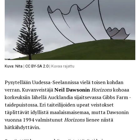
Kuva: Nita
|
CC BY-SA 2.0
| Kuvaa rajattu
Pysytellään Uudessa-Seelannissa vielä toisen kohdan
verran. Kuvanveistäjä
Neil Dawsonin
Horizons
kohoaa
korkeuksiin lähellä Aucklandia sijaitsevassa Gibbs Farm -
taidepuistossa. Eri taiteilijoiden upeat veistokset
täplittävät idyllistä maalaismaisemaa, mutta Dawsonin
vuonna 1994 valmistunut
Horizons
lienee niistä
hätkähdyttävin.