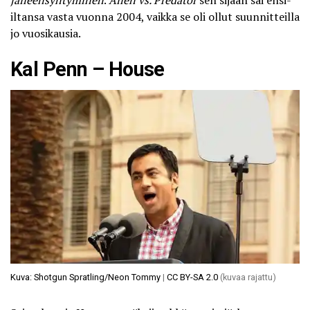
jälleensyntyminen
.
Alien vs. Predator
sen sijaan sai ensi-
iltansa vasta vuonna 2004, vaikka se oli ollut suunnitteilla
jo vuosikausia.
Kal Penn – House
Kuva: Shotgun Spratling/Neon Tommy
|
CC BY-SA 2.0
(kuvaa rajattu)