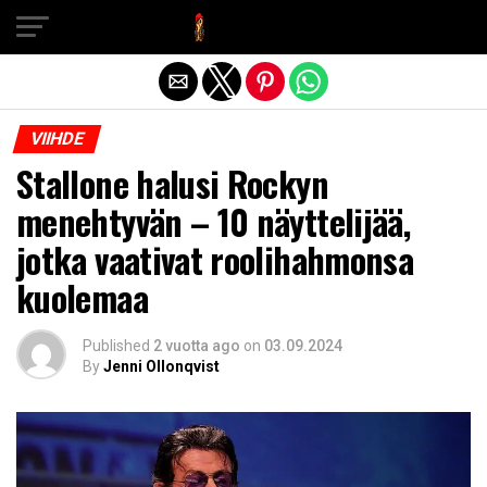
Exit mobile version
VIIHDE
Stallone halusi Rockyn
menehtyvän – 10 näyttelijää,
jotka vaativat roolihahmonsa
kuolemaa
Published
2 vuotta ago
on
03.09.2024
By
Jenni Ollonqvist