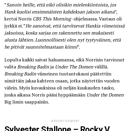
”
Sanoin heille, että eikö olisikin mielenkiintoista, jos
Hank kuolisi ensimmäisten kahdeksan jakson aikana
”,
kertoi Norris
CBS This Morning
-ohjelmassa. Vastaus oli
jyrkkä ei. ”
He sanoivat, että tarvitsevat Hankia viimeisissä
jaksoissa, koska sarjaa on rakennettu sen mukaisesti
alusta lähtien. Luonnollisesti olen nyt tyytyväinen, että
he pitivät suunnitelmastaan kiinni
”.
Lopulta kaikki saivat haluamansa, eikä Norrisin tarvinnut
valita
Breaking Badin
ja
Under The Domen
välillä.
Breaking Badin
viimeinen tuotantokausi päätettiin
nimittäin jakaa kahteen osaan, jotka näytettiin vuoden
välein. Myös kuvauksissa oli neljän kuukauden tauko,
jonka aikana Norris pääsi hyppäämään
Under the Domen
Big Jimin saappaisiin.
ADVERTISEMENT
Sylvester Stallone – Rocky V