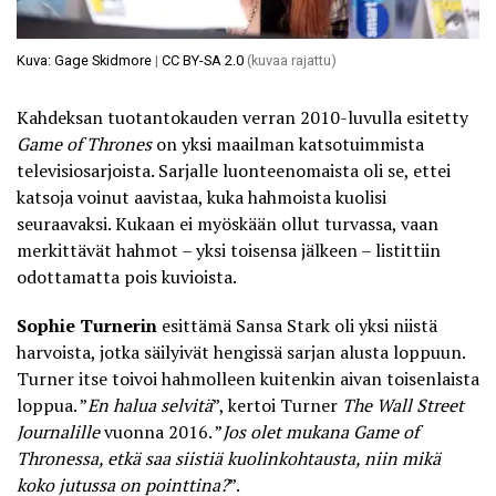
Kuva: Gage Skidmore
|
CC BY-SA 2.0
(kuvaa rajattu)
Kahdeksan tuotantokauden verran 2010-luvulla esitetty
Game of Thrones
on yksi maailman katsotuimmista
televisiosarjoista. Sarjalle luonteenomaista oli se, ettei
katsoja voinut aavistaa, kuka hahmoista kuolisi
seuraavaksi. Kukaan ei myöskään ollut turvassa, vaan
merkittävät hahmot – yksi toisensa jälkeen – listittiin
odottamatta pois kuvioista.
Sophie Turnerin
esittämä Sansa Stark oli yksi niistä
harvoista, jotka säilyivät hengissä sarjan alusta loppuun.
Turner itse toivoi hahmolleen kuitenkin aivan toisenlaista
loppua. ”
En halua selvitä
”, kertoi Turner
The Wall Street
Journalille
vuonna 2016. ”
Jos olet mukana Game of
Thronessa, etkä saa siistiä kuolinkohtausta, niin mikä
koko jutussa on pointtina?
”.