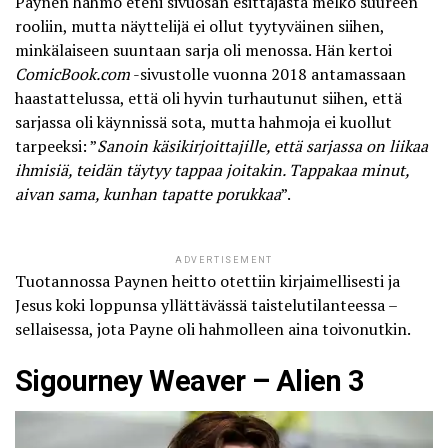
Paynen hahmo eteni sivuosan esittäjästä melko suureen
rooliin, mutta näyttelijä ei ollut tyytyväinen siihen,
minkälaiseen suuntaan sarja oli menossa. Hän kertoi
ComicBook.com
-sivustolle vuonna 2018 antamassaan
haastattelussa, että oli hyvin turhautunut siihen, että
sarjassa oli käynnissä sota, mutta
hahmoja ei kuollut
tarpeeksi
: ”
Sanoin käsikirjoittajille, että sarjassa on liikaa
ihmisiä, teidän täytyy tappaa joitakin. Tappakaa minut,
aivan sama, kunhan tapatte porukkaa
”.
ADVERTISEMENT
Tuotannossa Paynen heitto otettiin kirjaimellisesti ja
Jesus koki loppunsa yllättävässä taistelutilanteessa –
sellaisessa, jota Payne oli hahmolleen aina toivonutkin.
Sigourney Weaver – Alien 3