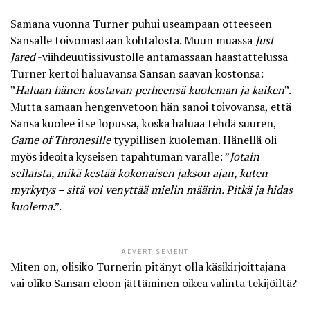
Samana vuonna Turner puhui useampaan otteeseen
Sansalle toivomastaan kohtalosta. Muun muassa
Just
Jared
-viihdeuutissivustolle antamassaan haastattelussa
Turner kertoi haluavansa Sansan saavan kostonsa:
”
Haluan hänen kostavan perheensä kuoleman ja kaiken
”.
Mutta samaan hengenvetoon hän sanoi toivovansa, että
Sansa kuolee itse lopussa, koska haluaa tehdä suuren,
Game of Thronesille
tyypillisen kuoleman. Hänellä oli
myös ideoita kyseisen tapahtuman varalle: ”
Jotain
sellaista, mikä kestää kokonaisen jakson ajan, kuten
myrkytys – sitä voi venyttää mielin määrin. Pitkä ja hidas
kuolema
.”.
ADVERTISEMENT
Miten on, olisiko Turnerin pitänyt olla käsikirjoittajana
vai oliko Sansan eloon jättäminen oikea valinta tekijöiltä?