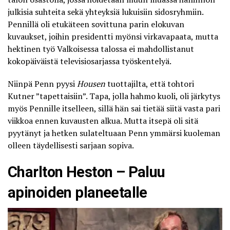
julkisia suhteita sekä yhteyksiä lukuisiin sidosryhmiin.
Pennillä oli etukäteen sovittuna parin elokuvan
kuvaukset, joihin presidentti myönsi virkavapaata, mutta
hektinen työ Valkoisessa talossa ei mahdollistanut
kokopäiväistä televisiosarjassa työskentelyä.
Niinpä Penn pyysi
Housen
tuottajilta, että tohtori
Kutner ”tapettaisiin”. Tapa, jolla hahmo kuoli, oli järkytys
myös Pennille itselleen, sillä hän sai tietää siitä vasta pari
viikkoa ennen kuvausten alkua. Mutta itsepä oli sitä
pyytänyt ja hetken sulateltuaan Penn ymmärsi kuoleman
olleen täydellisesti sarjaan sopiva.
Charlton Heston – Paluu
apinoiden planeetalle