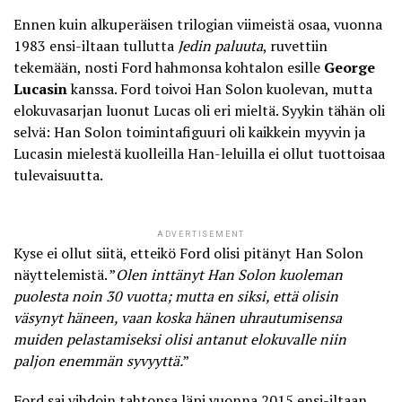
Ennen kuin alkuperäisen trilogian viimeistä osaa, vuonna
1983 ensi-iltaan tullutta
Jedin paluuta
, ruvettiin
tekemään, nosti Ford hahmonsa kohtalon esille
George
Lucasin
kanssa.
Ford toivoi Han Solon kuolevan
, mutta
elokuvasarjan luonut Lucas oli eri mieltä. Syykin tähän oli
selvä: Han Solon toimintafiguuri oli kaikkein myyvin ja
Lucasin mielestä kuolleilla Han-leluilla ei ollut tuottoisaa
tulevaisuutta.
ADVERTISEMENT
Kyse ei ollut siitä, etteikö Ford olisi pitänyt Han Solon
näyttelemistä. ”
Olen inttänyt Han Solon kuoleman
puolesta noin 30 vuotta; mutta en siksi, että olisin
väsynyt häneen, vaan koska hänen uhrautumisensa
muiden pelastamiseksi olisi antanut elokuvalle niin
paljon enemmän syvyyttä.
”
Ford sai vihdoin tahtonsa läpi vuonna 2015 ensi-iltaan