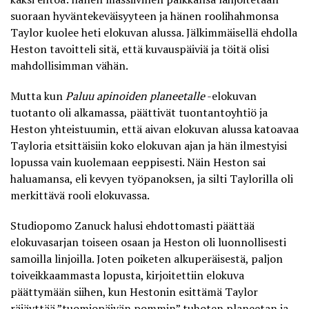
suoraan hyväntekeväisyyteen ja
hänen roolihahmonsa
Taylor kuolee heti elokuvan alussa
. Jälkimmäisellä ehdolla
Heston tavoitteli sitä, että kuvauspäiviä ja töitä olisi
mahdollisimman vähän.
Mutta kun
Paluu apinoiden planeetalle
-elokuvan
tuotanto oli alkamassa, päättivät tuontantoyhtiö ja
Heston yhteistuumin, että aivan elokuvan alussa katoavaa
Tayloria etsittäisiin koko elokuvan ajan ja hän ilmestyisi
lopussa vain kuolemaan eeppisesti. Näin Heston sai
haluamansa, eli kevyen työpanoksen, ja silti Taylorilla oli
merkittävä rooli elokuvassa.
Studiopomo Zanuck halusi ehdottomasti päättää
elokuvasarjan toiseen osaan ja Heston oli luonnollisesti
samoilla linjoilla. Joten poiketen alkuperäisestä, paljon
toiveikkaammasta lopusta, kirjoitettiin elokuva
päättymään siihen, kun Hestonin esittämä Taylor
räjäyttää ”tuomiopäivän pommin” tuhoten planeetan ja