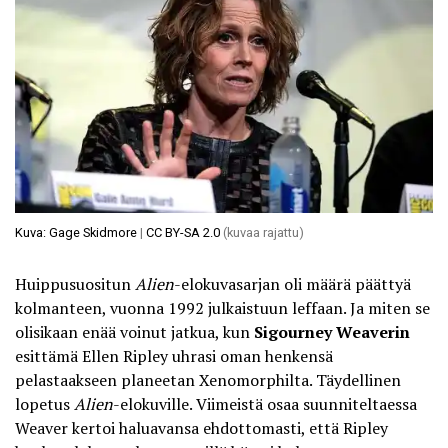
Kuva: Gage Skidmore
|
CC BY-SA 2.0
(kuvaa rajattu)
Huippusuositun
Alien
-elokuvasarjan oli määrä päättyä
kolmanteen, vuonna 1992 julkaistuun leffaan. Ja miten se
olisikaan enää voinut jatkua, kun
Sigourney Weaverin
esittämä Ellen Ripley uhrasi oman henkensä
pelastaakseen planeetan Xenomorphilta. Täydellinen
lopetus
Alien
-elokuville. Viimeistä osaa suunniteltaessa
Weaver kertoi haluavansa ehdottomasti, että Ripley