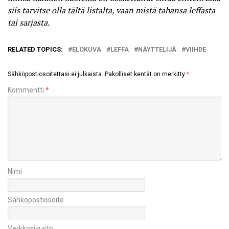
siis tarvitse olla tältä listalta, vaan mistä tahansa leffasta
tai sarjasta.
RELATED TOPICS:
ELOKUVA
LEFFA
NÄYTTELIJÄ
VIIHDE
Sähköpostiosoitettasi ei julkaista.
Pakolliset kentät on merkitty
*
Kommentti
*
Nimi
Sähköpostiosoite
Verkkosivusto