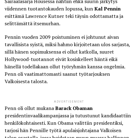
Sairaalasarja Housessa nähtiin ehkä suurin järkytys
viidennen tuotantokauden lopussa, kun
Kal Pennin
esittämä Lawrence Kutner teki täysin odottamatta ja
selittämättä itsemurhan.
Pennin vuoden 2009 poistuminen ei johtunut aivan
tavallisista syistä, miksi hahmo kirjoitetaan ulos sarjasta,
sillä hänen sopimuksensa ei ollut katkolla, suuret
Hollywood-tuotannot eivät kosiskelleet häntä eikä
hänellä todellakaan ollut työryhmän kanssa ongelmia.
Penn
oli vaatimattomasti saanut työtarjouksen
Valkoisesta talosta
.
ADVERTISEMENT
Penn oli ollut mukana
Barack Obaman
presidentinvaalikampanjassa ja tutustunut kandidaattiin
henkilökohtaisesti. Kun Obama valittiin presidentiksi,
tarjosi hän Pennille työtä apulaisjohtajana Valkoisen
talon osastolla, jossa hoidetaan muun muassa hallinnon