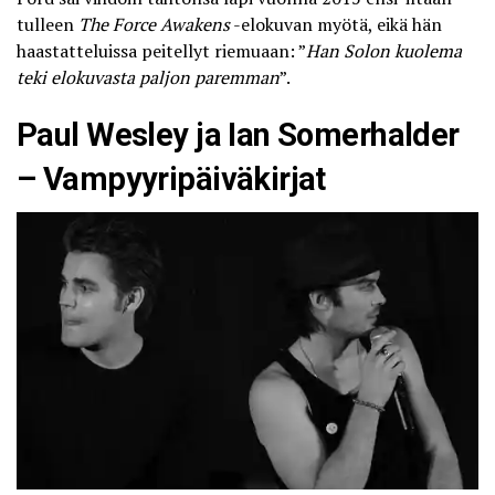
tulleen
The Force Awakens
-elokuvan myötä, eikä hän
haastatteluissa peitellyt riemuaan: ”
Han Solon kuolema
teki elokuvasta paljon paremman
”.
Paul Wesley ja Ian Somerhalder
– Vampyyripäiväkirjat