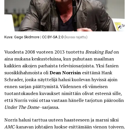
Kuva: Gage Skidmore
|
CC BY-SA 2.0
(kuvaa rajattu)
Vuodesta 2008 vuoteen 2013 tuotettu
Breaking Bad
on
aina mukana keskusteluissa, kun puhutaan maailman
kaikkien aikojen parhaista televisiosarjoista. Yksi fanien
suosikkihahmoista oli
Dean Norrisin
esittämä Hank
Schrader, jonka
näyttelijä halusi kuolevan hyvissä ajoin
ennen sarjan päättymistä
. Viidennen eli viimeisen
tuotantokauden kuvaukset nimittäin olivat esteenä sille,
että Norris voisi ottaa vastaan hänelle tarjotun pääroolin
Under The Dome
-sarjassa.
Norris halusi tarttua uuteen haasteeseen ja marssi siksi
AMC
-kanavan johtajien luokse esittämään vienon toiveen.