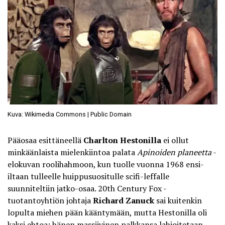
Kuva: Wikimedia Commons | Public Domain
Pääosaa esittäneellä
Charlton Hestonilla
ei ollut
minkäänlaista mielenkiintoa palata
Apinoiden planeetta
-
elokuvan roolihahmoon, kun tuolle vuonna 1968 ensi-
iltaan tulleelle huippusuositulle scifi-leffalle
suunniteltiin jatko-osaa. 20th Century Fox -
tuotantoyhtiön johtaja
Richard Zanuck
sai kuitenkin
lopulta miehen pään kääntymään, mutta Hestonilla oli
kaksi ehtoa: hänen massiivinen palkkansa lahjoitetaan