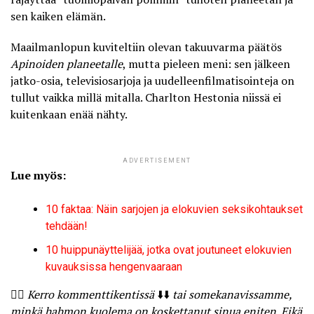
sen kaiken elämän.
Maailmanlopun kuviteltiin olevan takuuvarma päätös
Apinoiden planeetalle
, mutta pieleen meni: sen jälkeen
jatko-osia, televisiosarjoja ja uudelleenfilmatisointeja on
tullut vaikka millä mitalla. Charlton Hestonia niissä ei
kuitenkaan enää nähty.
ADVERTISEMENT
Lue myös:
10 faktaa: Näin sarjojen ja elokuvien seksikohtaukset
tehdään!
10 huippunäyttelijää, jotka ovat joutuneet elokuvien
kuvauksissa hengenvaaraan
🤷‍♀️
Kerro kommenttikentissä
⬇️⬇️
tai somekanavissamme,
minkä hahmon kuolema on koskettanut sinua eniten. Eikä