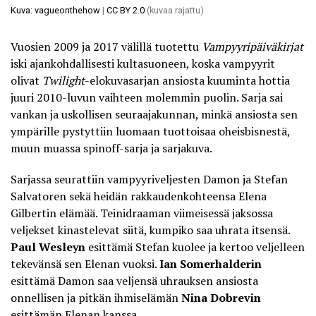
Kuva: vagueonthehow
|
CC BY 2.0
(kuvaa rajattu)
Vuosien 2009 ja 2017 välillä tuotettu
Vampyyripäiväkirjat
iski ajankohdallisesti kultasuoneen, koska vampyyrit
olivat
Twilight
-elokuvasarjan ansiosta kuuminta hottia
juuri 2010-luvun vaihteen molemmin puolin. Sarja sai
vankan ja uskollisen seuraajakunnan, minkä ansiosta sen
ympärille pystyttiin luomaan tuottoisaa oheisbisnestä,
muun muassa spinoff-sarja ja sarjakuva.
Sarjassa seurattiin vampyyriveljesten Damon ja Stefan
Salvatoren sekä heidän rakkaudenkohteensa Elena
Gilbertin elämää. Teinidraaman viimeisessä jaksossa
veljekset kinastelevat siitä, kumpiko saa uhrata itsensä.
Paul Wesleyn
esittämä Stefan kuolee ja kertoo veljelleen
tekevänsä sen Elenan vuoksi.
Ian Somerhalderin
esittämä Damon saa veljensä uhrauksen ansiosta
onnellisen ja pitkän ihmiselämän
Nina Dobrevin
esittämän Elenan kanssa.