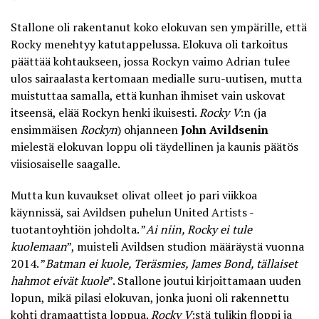
Stallone oli rakentanut koko elokuvan sen ympärille, että
Rocky menehtyy katutappelussa
. Elokuva oli tarkoitus
päättää kohtaukseen, jossa Rockyn vaimo Adrian tulee
ulos sairaalasta kertomaan medialle suru-uutisen, mutta
muistuttaa samalla, että kunhan ihmiset vain uskovat
itseensä, elää Rockyn henki ikuisesti.
Rocky V
:n (ja
ensimmäisen
Rockyn
) ohjanneen
John Avildsenin
mielestä elokuvan loppu oli täydellinen ja kaunis päätös
viisiosaiselle saagalle.
Mutta kun kuvaukset olivat olleet jo pari viikkoa
käynnissä, sai Avildsen puhelun United Artists -
tuotantoyhtiön johdolta. ”
Ai niin, Rocky ei tule
kuolemaan
”, muisteli Avildsen studion määräystä vuonna
2014. ”
Batman ei kuole, Teräsmies, James Bond, tällaiset
hahmot eivät kuole
”. Stallone joutui kirjoittamaan uuden
lopun, mikä pilasi elokuvan, jonka juoni oli rakennettu
kohti dramaattista loppua.
Rocky V
:stä tulikin floppi ja