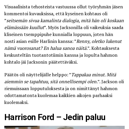
Visuaalisista tehosteista vastuussa ollut työryhmän jäsen
kommentoi kuvauksissa, että kyseinen kohtaus oli
”
seitsemän sivua kamalinta dialogia, mitä hän oli koskaan
elämässään kuullut
”. Myös Jacksonilla oli vaikeuksia saada
kliseinen tsemppipuhe kunnialla loppuun, joten hän
nosti asian esille Harlinin kanssa: ”
Renny, oletko lukenut
nämä vuorosanat? En halua sanoa näitä.
”. Kohtauksesta
keskusteltiin tuotantotiimin kanssa ja lopulta hahmon
kohtalo jäi Jacksonin päätettäväksi.
Päätös oli näyttelijälle helppo: ”
Tappakaa minut. Mitä
aiemmin se tapahtuu, sitä onnellisempi olen.
”. Jackson oli
riemuissaan lopputuloksesta ja on nimittänyt hahmon
odottamatonta kuolemaa kaikkien aikojen parhaaksi
kuolemaksi.
Harrison Ford – Jedin paluu