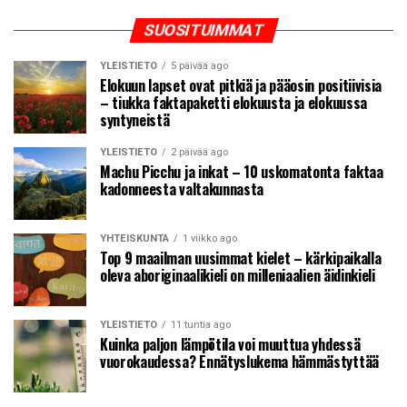
SUOSITUIMMAT
YLEISTIETO
5 päivää ago
Elokuun lapset ovat pitkiä ja pääosin positiivisia
– tiukka faktapaketti elokuusta ja elokuussa
syntyneistä
YLEISTIETO
2 päivää ago
Machu Picchu ja inkat – 10 uskomatonta faktaa
kadonneesta valtakunnasta
YHTEISKUNTA
1 viikko ago
Top 9 maailman uusimmat kielet – kärkipaikalla
oleva aboriginaalikieli on milleniaalien äidinkieli
YLEISTIETO
11 tuntia ago
Kuinka paljon lämpötila voi muuttua yhdessä
vuorokaudessa? Ennätyslukema hämmästyttää