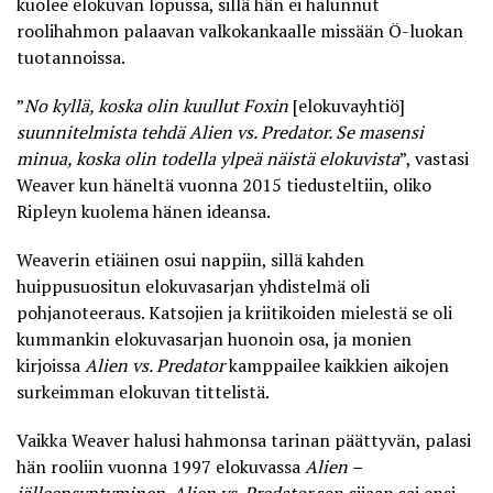
kuolee elokuvan lopussa, sillä hän ei halunnut
roolihahmon palaavan valkokankaalle missään Ö-luokan
tuotannoissa.
”
No kyllä, koska olin kuullut Foxin
[elokuvayhtiö]
suunnitelmista tehdä Alien vs. Predator. Se masensi
minua, koska olin todella ylpeä näistä elokuvista
”, vastasi
Weaver kun häneltä vuonna 2015 tiedusteltiin,
oliko
Ripleyn kuolema hänen ideansa
.
Weaverin etiäinen osui nappiin, sillä kahden
huippusuositun elokuvasarjan yhdistelmä oli
pohjanoteeraus. Katsojien ja kriitikoiden mielestä se oli
kummankin elokuvasarjan huonoin osa, ja monien
kirjoissa
Alien vs. Predator
kamppailee kaikkien aikojen
surkeimman elokuvan tittelistä.
Vaikka Weaver halusi hahmonsa tarinan päättyvän, palasi
hän rooliin vuonna 1997 elokuvassa
Alien –