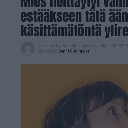
Mies heittäytyi vai
estääkseen tätä ää
käsittämätöntä ylire
Julkaistu
1 vuosi sitten
päivämäärällä
22.05.2025
Kirjoittanut
Jenni Ollonqvist