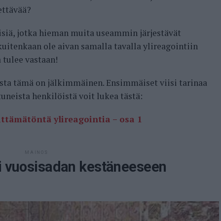
ettävää?
misiä, jotka hieman muita useammin järjestävät
kuitenkaan ole aivan samalla tavalla ylireagointiin
a tulee vastaan!
oista tämä on jälkimmäinen. Ensimmäiset viisi tarinaa
neista henkilöistä voit lukea tästä:
ttämätöntä ylireagointia – osa 1
MAINOS
li vuosisadan kestäneeseen