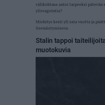
välikohtaus antoi tarpeeksi pätevän 
ylireagointia?
Miehitys kesti yli sata vuotta ja pää
itsenäistymiseen.
Stalin tappoi taiteilijo
muotokuvia