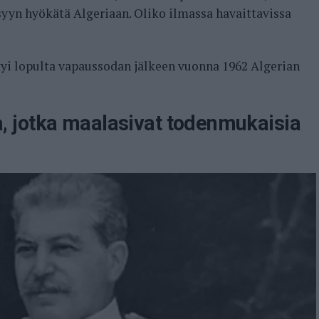
syyn hyökätä Algeriaan. Oliko ilmassa havaittavissa
ttyi lopulta vapaussodan jälkeen vuonna 1962 Algerian
ita, jotka maalasivat todenmukaisia