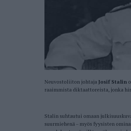
Neuvostoliiton johtaja
Josif Stalin
o
raaimmista diktaattoreista, jonka hi
Stalin suhtautui omaan julkisuuskuva
suurmiehenä – myös fyysisten ominai