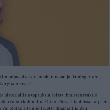
tiin taipuvaiset draamakuninkaat ja -kuningattaret,
nkin yliampuvasti.
tä historiallisia tapauksia, joissa ihmisten reaktio
hden varsin kohtuuton. Oliko näissä tilanteissa tarpeen
 Vai oletko sitä mieltä, että draamailijoiden