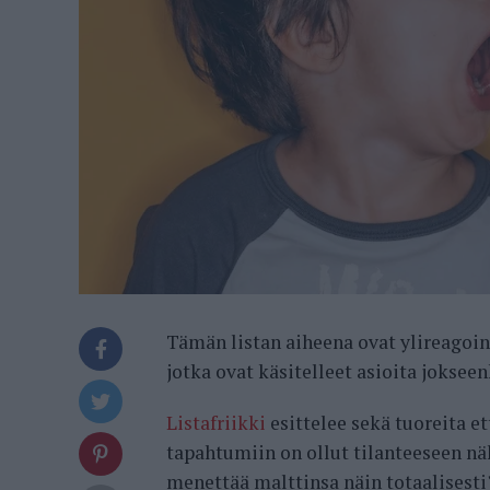
Tämän listan aiheena ovat ylireagoin
jotka ovat käsitelleet asioita joksee
Listafriikki
esittelee sekä tuoreita et
tapahtumiin on ollut tilanteeseen nä
menettää malttinsa näin totaalisesti?