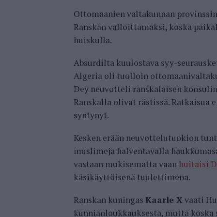
Ottomaanien valtakunnan provinssina 
Ranskan valloittamaksi, koska paikall
huiskulla.
Absurdilta kuulostava syy-seurausket
Algeria oli tuolloin ottomaanivaltak
Dey neuvotteli ranskalaisen konsuli
Ranskalla olivat rästissä. Ratkaisua 
syntynyt.
Kesken erään neuvottelutuokion tun
muslimeja halventavalla haukkumasan
vastaan mukisematta vaan
huitaisi 
käsikäyttöisenä tuulettimena.
Ranskan kuningas
Kaarle X
vaati Hu
kunnianloukkauksesta, mutta koska se