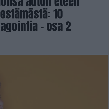
monsa auton eteen
nestämästä: 10
agointia – osa 2