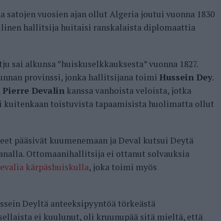
satojen vuosien ajan ollut Algeria joutui vuonna 1830
inen hallitsija huitaisi ranskalaista diplomaattia
ju sai alkunsa ”huiskuselkkauksesta” vuonna 1827.
unnan provinssi, jonka hallitsijana toimi
Hussein Dey
.
n
Pierre Devalin
kanssa vanhoista veloista, jotka
ei kuitenkaan toistuvista tapaamisista huolimatta ollut
teet pääsivät kuumenemaan ja Deval kutsui Deytä
alla. Ottomaanihallitsija ei ottanut solvauksia
Devalia kärpäshuiskulla
, joka toimi myös
ssein Deyltä anteeksipyyntöä törkeästä
llaista ei kuulunut, oli kruunupää sitä mieltä, että