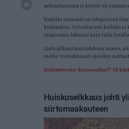
suhtautuminen ja käytös oli ymmärr
Kaikilla varmasti on lähipiirissä ih
kohtauksia. Toivottavasti kellään ei 
taipuvaisia läheisiä kuin tällä listall
Lista julkaistaan kahdessa osassa, j
melko voimakkaasti asioihin suhtautu
Kohtuutonta draamailua!? 10 käsi
Huiskuselkkaus johti y
siirtomaakauteen