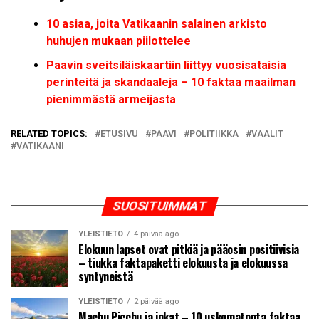
10 asiaa, joita Vatikaanin salainen arkisto
huhujen mukaan piilottelee
Paavin sveitsiläiskaartiin liittyy vuosisataisia
perinteitä ja skandaaleja – 10 faktaa maailman
pienimmästä armeijasta
RELATED TOPICS:
ETUSIVU
PAAVI
POLITIIKKA
VAALIT
VATIKAANI
SUOSITUIMMAT
YLEISTIETO
4 päivää ago
Elokuun lapset ovat pitkiä ja pääosin positiivisia
– tiukka faktapaketti elokuusta ja elokuussa
syntyneistä
YLEISTIETO
2 päivää ago
Machu Picchu ja inkat – 10 uskomatonta faktaa