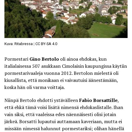
Kuva: Ritabressa
|
CC BY-SA 4.0
Pormestari
Gino Bertolo
oli ainoa ehdokas, kun
italialaisessa 507 asukkaan Cimolaisin kaupungissa käytiin
pormestarivaaleja vuonna 2012. Bertolon mielestä oli
kiusallista, että monikaan ei vaivautuisi äänestämään,
koska hän oli varma voittaja.
Niinpä Bertolo ehdotti ystävälleen
Fabio Borsattille
,
että ehkä tämä voisi lisätä nimensä ehdokaslistalle. Ihan
vain siksi, että vaaleissa edes näennäisesti olisi jotain
järkeä. Borsatti lupautui auttamaan kaveriaan, mutta
ei
missään nimessä halunnut pormestariksi
; olihan hänellä