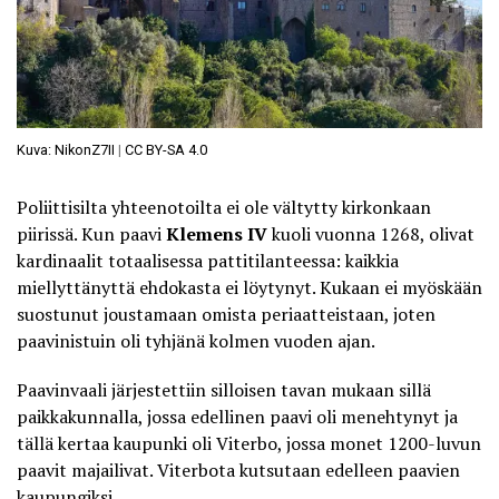
Kuva: NikonZ7II
|
CC BY-SA 4.0
Poliittisilta yhteenotoilta ei ole vältytty kirkonkaan
piirissä. Kun paavi
Klemens IV
kuoli vuonna 1268, olivat
kardinaalit totaalisessa pattitilanteessa: kaikkia
miellyttänyttä ehdokasta ei löytynyt. Kukaan ei myöskään
suostunut joustamaan omista periaatteistaan, joten
paavinistuin oli tyhjänä kolmen vuoden ajan.
Paavinvaali järjestettiin silloisen tavan mukaan sillä
paikkakunnalla, jossa edellinen paavi oli menehtynyt ja
tällä kertaa kaupunki oli Viterbo, jossa monet 1200-luvun
paavit majailivat. Viterbota kutsutaan edelleen paavien
kaupungiksi.