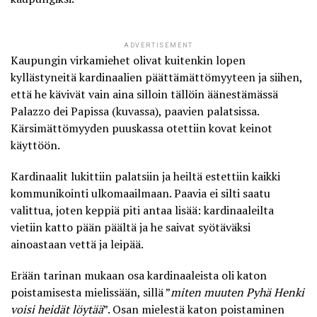
ADVERTISEMENT
Kaupungin virkamiehet olivat kuitenkin lopen
kyllästyneitä kardinaalien päättämättömyyteen ja siihen,
että he kävivät vain aina silloin tällöin äänestämässä
Palazzo dei Papissa (kuvassa), paavien palatsissa.
Kärsimättömyyden puuskassa otettiin kovat keinot
käyttöön.
Kardinaalit lukittiin palatsiin ja heiltä estettiin kaikki
kommunikointi ulkomaailmaan. Paavia ei silti saatu
valittua, joten keppiä piti antaa lisää: kardinaaleilta
vietiin katto pään päältä ja he saivat syötäväksi
ainoastaan vettä ja leipää.
Erään tarinan mukaan osa kardinaaleista oli katon
poistamisesta mielissään, sillä ”
miten muuten Pyhä Henki
voisi heidät löytää
”. Osan mielestä katon poistaminen