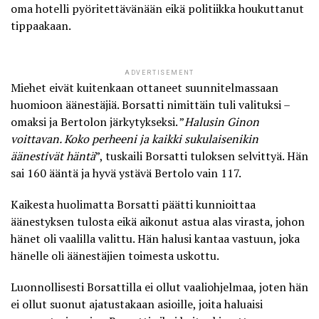
oma hotelli pyöritettävänään eikä politiikka houkuttanut
tippaakaan.
ADVERTISEMENT
Miehet eivät kuitenkaan ottaneet suunnitelmassaan
huomioon äänestäjiä. Borsatti nimittäin tuli valituksi –
omaksi ja Bertolon järkytykseksi. ”
Halusin Ginon
voittavan. Koko perheeni ja kaikki sukulaisenikin
äänestivät häntä
”, tuskaili Borsatti tuloksen selvittyä. Hän
sai 160 ääntä ja hyvä ystävä Bertolo vain 117.
Kaikesta huolimatta Borsatti päätti kunnioittaa
äänestyksen tulosta eikä aikonut astua alas virasta, johon
hänet oli vaalilla valittu. Hän halusi kantaa vastuun, joka
hänelle oli äänestäjien toimesta uskottu.
Luonnollisesti Borsattilla ei ollut vaaliohjelmaa, joten hän
ei ollut suonut ajatustakaan asioille, joita haluaisi