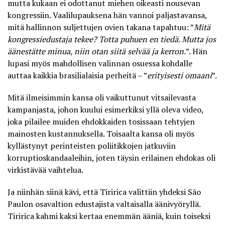
mutta kukaan ei odottanut miehen oikeasti nousevan
kongressiin. Vaalilupauksena hän vannoi paljastavansa,
mitä hallinnon suljettujen ovien takana tapahtuu: ”
Mitä
kongressiedustaja tekee? Totta puhuen en tiedä. Mutta jos
äänestätte minua, niin otan siitä selvää ja kerron.
”. Hän
lupasi myös mahdollisen valinnan osuessa kohdalle
auttaa kaikkia brasilialaisia perheitä – ”
erityisesti omaani
”.
Mitä ilmeisimmin kansa oli vaikuttunut vitsailevasta
kampanjasta, johon kuului esimerkiksi yllä oleva video,
joka pilailee muiden ehdokkaiden tosissaan tehtyjen
mainosten kustannuksella. Toisaalta kansa oli myös
kyllästynyt perinteisten poliitikkojen jatkuviin
korruptioskandaaleihin, joten täysin erilainen ehdokas oli
virkistävää vaihtelua.
Ja niinhän siinä kävi, että Tiririca valittiin yhdeksi São
Paulon osavaltion edustajista valtaisalla äänivyöryllä.
Tiririca kahmi kaksi kertaa enemmän ääniä, kuin toiseksi