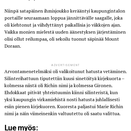
Niinpä satapäinen ihmisjoukko kerääntyi kaupungintalon
portaille seuraamaan loppua jännittävälle saagalle, joka
oli kiehtonut ja viihdyttänyt paikallisia jo viikkojen ajan.
Vaikka monien mielestä uuden äänestyksen järjestäminen
olisi ollut reilumpaa, oli sekoilu tuonut säpinää Mount
Doraan.
ADVERTISEMENT
Arvontamenetelmäksi oli valikoitunut hatusta vetäminen.
Silinterihattuun tiputettiin kuusi sinetöityä kirjekuorta –
kolmessa niistä oli Richin nimi ja kolmessa Gironen.
Ehdokkaat pitivät yhteistuumin kiinni silinteristä, kun
yksi kaupungin virkamiehistä nosti hatusta juhlallisesti
esiin pienen kirjekuoren. Kuoresta paljastui Marie Richin
nimi ja näin viimeinenkin valtuutettu oli saatu valittua.
Lue myös: