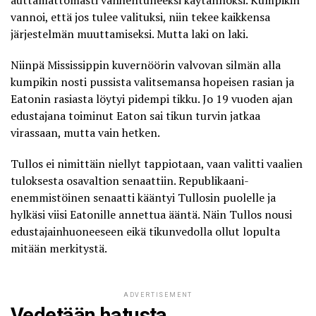
vannoi, että jos tulee valituksi, niin tekee kaikkensa
järjestelmän muuttamiseksi. Mutta laki on laki.
Niinpä Mississippin kuvernöörin valvovan silmän alla
kumpikin nosti pussista valitsemansa hopeisen rasian ja
Eatonin rasiasta löytyi pidempi tikku. Jo 19 vuoden ajan
edustajana toiminut Eaton sai tikun turvin jatkaa
virassaan, mutta vain hetken.
Tullos ei nimittäin niellyt tappiotaan, vaan valitti vaalien
tuloksesta osavaltion senaattiin. Republikaani-
enemmistöinen senaatti kääntyi Tullosin puolelle ja
hylkäsi viisi Eatonille annettua ääntä. Näin Tullos nousi
edustajainhuoneeseen eikä tikunvedolla ollut lopulta
mitään merkitystä.
ADVERTISEMENT
Vedetään hatusta