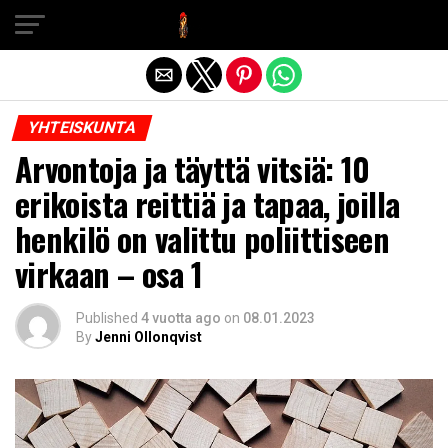
Exit mobile version
YHTEISKUNTA
Arvontoja ja täyttä vitsiä: 10
erikoista reittiä ja tapaa, joilla
henkilö on valittu poliittiseen
virkaan – osa 1
Published
4 vuotta ago
on
08.01.2023
By
Jenni Ollonqvist