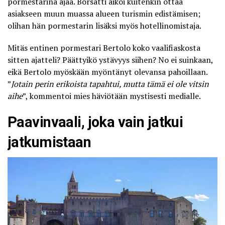
pormestarina ajaa. Borsatti aikoi kuitenkin ottaa
asiakseen muun muassa alueen turismin edistämisen;
olihan hän pormestarin lisäksi myös hotellinomistaja.
Mitäs entinen pormestari Bertolo koko vaalifiaskosta
sitten ajatteli? Päättyikö ystävyys siihen? No ei suinkaan,
eikä Bertolo myöskään myöntänyt olevansa pahoillaan.
”
Jotain perin erikoista tapahtui, mutta tämä ei ole vitsin
aihe
”, kommentoi mies häviötään mystisesti medialle.
Paavinvaali, joka vain jatkui
jatkumistaan