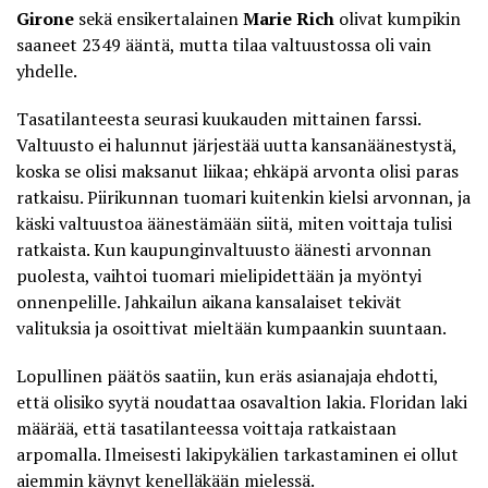
Girone
sekä ensikertalainen
Marie Rich
olivat kumpikin
saaneet 2349 ääntä, mutta tilaa valtuustossa oli vain
yhdelle.
Tasatilanteesta seurasi
kuukauden mittainen farssi
.
Valtuusto ei halunnut järjestää uutta kansanäänestystä,
koska se olisi maksanut liikaa; ehkäpä arvonta olisi paras
ratkaisu. Piirikunnan tuomari kuitenkin kielsi arvonnan, ja
käski valtuustoa äänestämään siitä, miten voittaja tulisi
ratkaista. Kun kaupunginvaltuusto äänesti arvonnan
puolesta, vaihtoi tuomari mielipidettään ja myöntyi
onnenpelille. Jahkailun aikana kansalaiset tekivät
valituksia ja osoittivat mieltään kumpaankin suuntaan.
Lopullinen päätös saatiin, kun eräs asianajaja ehdotti,
että olisiko syytä noudattaa osavaltion lakia. Floridan laki
määrää, että tasatilanteessa voittaja ratkaistaan
arpomalla. Ilmeisesti lakipykälien tarkastaminen ei ollut
aiemmin käynyt kenelläkään mielessä.