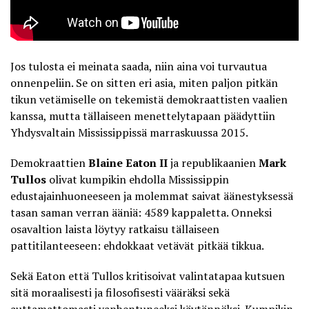
Jos tulosta ei meinata saada, niin aina voi turvautua
onnenpeliin. Se on sitten eri asia, miten paljon pitkän
tikun vetämiselle on tekemistä demokraattisten vaalien
kanssa, mutta tällaiseen menettelytapaan päädyttiin
Yhdysvaltain Mississippissä marraskuussa 2015.
Demokraattien
Blaine Eaton II
ja republikaanien
Mark
Tullos
olivat kumpikin ehdolla Mississippin
edustajainhuoneeseen ja molemmat saivat äänestyksessä
tasan saman verran ääniä: 4589 kappaletta. Onneksi
osavaltion laista löytyy ratkaisu tällaiseen
pattitilanteeseen: ehdokkaat vetävät pitkää tikkua.
Sekä Eaton että Tullos kritisoivat valintatapaa kutsuen
sitä moraalisesti ja filosofisesti vääräksi sekä
auttamattomasti vanhentuneeksi käytännöksi. Kumpikin