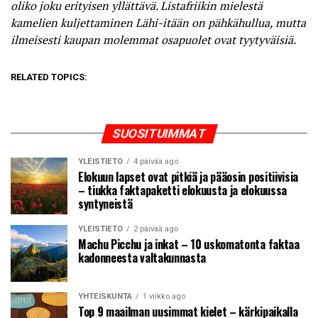
oliko joku erityisen yllättävä. Listafriikin mielestä
kamelien kuljettaminen Lähi-itään on pähkähullua, mutta
ilmeisesti kaupan molemmat osapuolet ovat tyytyväisiä.
RELATED TOPICS:
SUOSITUIMMAT
YLEISTIETO
4 päivää ago
Elokuun lapset ovat pitkiä ja pääosin positiivisia
– tiukka faktapaketti elokuusta ja elokuussa
syntyneistä
YLEISTIETO
2 päivää ago
Machu Picchu ja inkat – 10 uskomatonta faktaa
kadonneesta valtakunnasta
YHTEISKUNTA
1 viikko ago
Top 9 maailman uusimmat kielet – kärkipaikalla