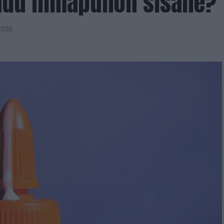
udu liimapullon sisälle?
2026