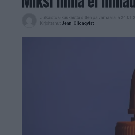
Miksi liima ei liima
Julkaistu
6 kuukautta sitten
päivämäärällä
24.01.
Kirjoittanut
Jenni Ollonqvist