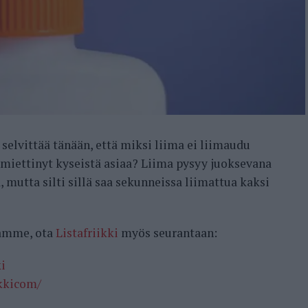
selvittää tänään, että miksi liima ei liimaudu
e miettinyt kyseistä asiaa? Liima pysyy juoksevana
, mutta silti sillä saa sekunneissa liimattua kaksi
samme, ota
Listafriikki
myös seurantaan:
i
ikkicom/