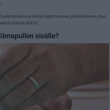
ki
ki pohtimiseen ja netin loputtomaan pläräämiseen, kun
unutta listafriikkiä?
liimapullon sisälle?