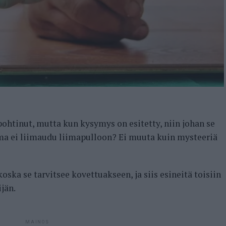
ohtinut, mutta kun kysymys on esitetty, niin johan se
a ei liimaudu liimapulloon? Ei muuta kuin mysteeriä
 koska se tarvitsee kovettuakseen, ja siis esineitä toisiin
jän.
MAINOS