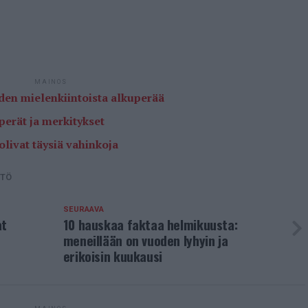
MAINOS
eiden mielenkiintoista alkuperää
perät ja merkitykset
olivat täysiä vahinkoja
NTÖ
SEURAAVA
at
10 hauskaa faktaa helmikuusta:
meneillään on vuoden lyhyin ja
erikoisin kuukausi