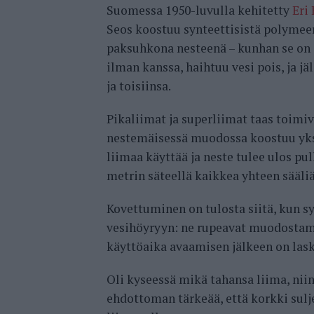
Suomessa 1950-luvulla kehitetty
Eri
Seos koostuu synteettisistä polymeere
paksuhkona nesteenä – kunhan se on i
ilman kanssa, haihtuu vesi pois, ja j
ja toisiinsa.
Pikaliimat ja superliimat taas toimiva
nestemäisessä muodossa koostuu yks
liimaa käyttää ja neste tulee ulos pul
metrin säteellä kaikkea yhteen sääli
Kovettuminen on tulosta siitä, kun 
vesihöyryyn: ne rupeavat muodostama
käyttöaika avaamisen jälkeen on lask
Oli kyseessä mikä tahansa liima, nii
ehdottoman tärkeää, että korkki sulj