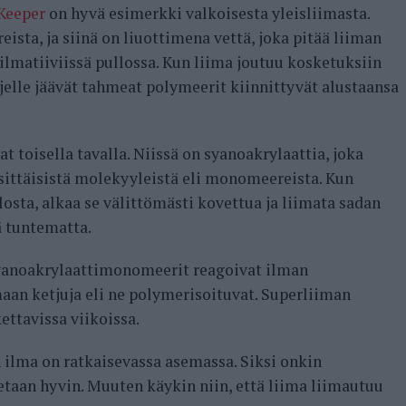
 Keeper
on hyvä esimerkki valkoisesta yleisliimasta.
ista, ja siinä on liuottimena vettä, joka pitää liiman
lmatiiviissä pullossa. Kun liima joutuu kosketuksiin
äljelle jäävät tahmeat polymeerit kiinnittyvät alustaansa
t toisella tavalla. Niissä on syanoakrylaattia, joka
ittäisistä molekyyleistä eli monomeereista. Kun
losta, alkaa se välittömästi kovettua ja liimata sadan
ä tuntematta.
syanoakrylaattimonomeerit reagoivat ilman
an ketjuja eli ne polymerisoituvat. Superliiman
ettavissa viikoissa.
n ilma on ratkaisevassa asemassa. Siksi onkin
etaan hyvin. Muuten käykin niin, että liima liimautuu