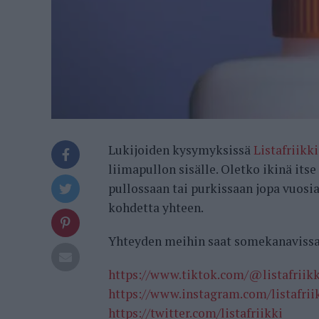
Lukijoiden kysymyksissä
Listafriikki
liimapullon sisälle. Oletko ikinä its
pullossaan tai purkissaan jopa vuosia
kohdetta yhteen.
Yhteyden meihin saat somekanavis
https://www.tiktok.com/@listafriikk
https://www.instagram.com/listafri
https://twitter.com/listafriikki