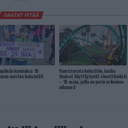
MAINOS
SAATAT PITÄÄ
npäivän kunniaksi: 10
Vuoristorata keksittiin, koska
tavaa naisten keksintöä
ihmiset käyttäytyivät siveettömästi
– 10 asiaa, joilla on perin erikoinen
alkuperä