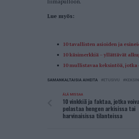
liimapulloon.
Lue myös:
10 tavallisten asioiden ja esin
10 käsimerkkiä – yllättävät alku
10 mullistavaa keksintöä, jotka 
SAMANKALTAISIA AIHEITA
ETUSIVU
KEKSI
ÄLÄ MISSAA
10 vinkkiä ja faktaa, jotka voiv
pelastaa hengen arkisissa tai
harvinaisissa tilanteissa