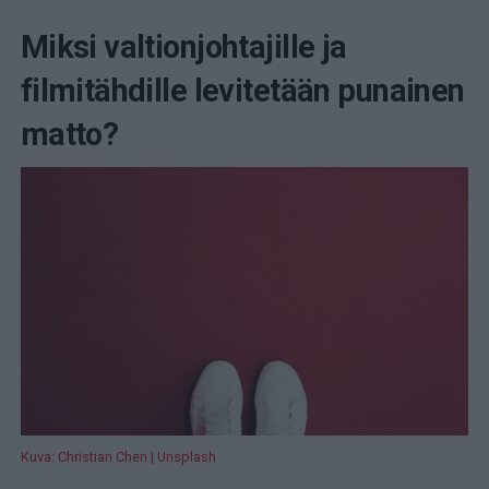
Miksi valtionjohtajille ja
filmitähdille levitetään punainen
matto?
Kuva: Christian Chen | Unsplash