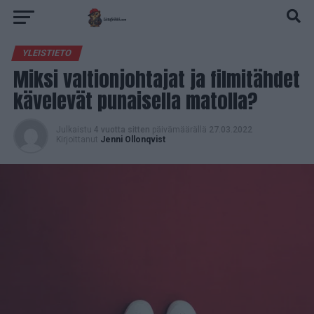
YLEISTIETO
Miksi valtionjohtajat ja filmitähdet
kävelevät punaisella matolla?
Julkaistu
4 vuotta sitten
päivämäärällä
27.03.2022
Kirjoittanut
Jenni Ollonqvist