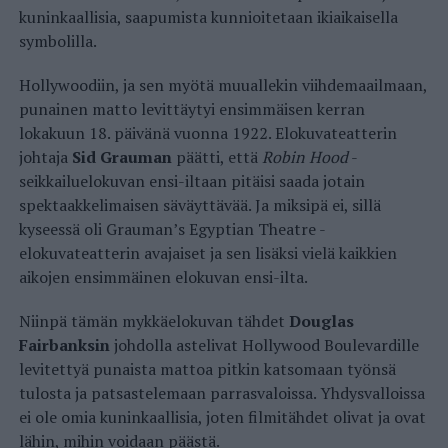
kuninkaallisia, saapumista kunnioitetaan ikiaikaisella
symbolilla.
Hollywoodiin, ja sen myötä muuallekin viihdemaailmaan,
punainen matto levittäytyi ensimmäisen kerran
lokakuun 18. päivänä vuonna 1922. Elokuvateatterin
johtaja
Sid Grauman
päätti, että
Robin Hood
-
seikkailuelokuvan ensi-iltaan pitäisi saada jotain
spektaakkelimaisen säväyttävää. Ja miksipä ei, sillä
kyseessä oli Grauman’s Egyptian Theatre -
elokuvateatterin avajaiset ja sen lisäksi vielä kaikkien
aikojen ensimmäinen elokuvan ensi-ilta.
Niinpä tämän mykkäelokuvan tähdet
Douglas
Fairbanksin
johdolla astelivat Hollywood Boulevardille
levitettyä punaista mattoa pitkin katsomaan työnsä
tulosta ja patsastelemaan parrasvaloissa. Yhdysvalloissa
ei ole omia kuninkaallisia, joten filmitähdet olivat ja ovat
lähin, mihin voidaan päästä.