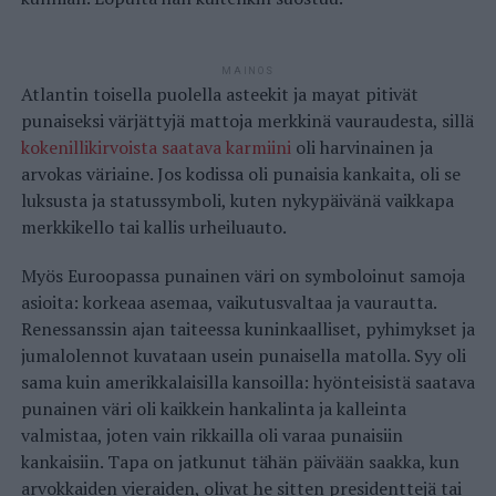
MAINOS
Atlantin toisella puolella asteekit ja mayat pitivät
punaiseksi värjättyjä mattoja merkkinä vauraudesta, sillä
kokenillikirvoista saatava karmiini
oli harvinainen ja
arvokas väriaine. Jos kodissa oli punaisia kankaita, oli se
luksusta ja statussymboli, kuten nykypäivänä vaikkapa
merkkikello tai kallis urheiluauto.
Myös Euroopassa punainen väri on symboloinut samoja
asioita: korkeaa asemaa, vaikutusvaltaa ja vaurautta.
Renessanssin ajan taiteessa kuninkaalliset, pyhimykset ja
jumalolennot kuvataan usein punaisella matolla. Syy oli
sama kuin amerikkalaisilla kansoilla: hyönteisistä saatava
punainen väri oli kaikkein hankalinta ja kalleinta
valmistaa, joten vain rikkailla oli varaa punaisiin
kankaisiin. Tapa on jatkunut tähän päivään saakka, kun
arvokkaiden vieraiden, olivat he sitten presidenttejä tai