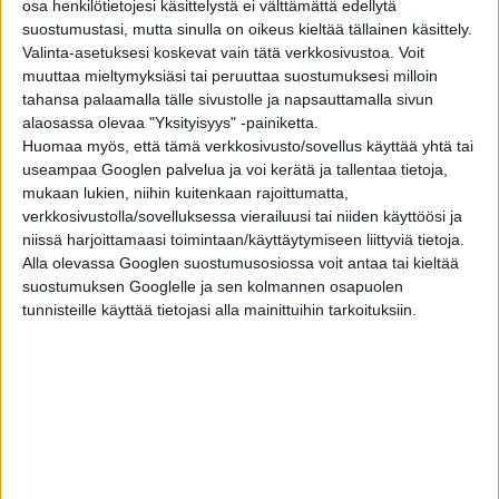
osa henkilötietojesi käsittelystä ei välttämättä edellytä
suostumustasi, mutta sinulla on oikeus kieltää tällainen käsittely.
Valinta-asetuksesi koskevat vain tätä verkkosivustoa. Voit
muuttaa mieltymyksiäsi tai peruuttaa suostumuksesi milloin
tahansa palaamalla tälle sivustolle ja napsauttamalla sivun
alaosassa olevaa "Yksityisyys" -painiketta.
Huomaa myös, että tämä verkkosivusto/sovellus käyttää yhtä tai
useampaa Googlen palvelua ja voi kerätä ja tallentaa tietoja,
mukaan lukien, niihin kuitenkaan rajoittumatta,
verkkosivustolla/sovelluksessa vierailuusi tai niiden käyttöösi ja
niissä harjoittamaasi toimintaan/käyttäytymiseen liittyviä tietoja.
Alla olevassa Googlen suostumusosiossa voit antaa tai kieltää
suostumuksen Googlelle ja sen kolmannen osapuolen
tunnisteille käyttää tietojasi alla mainittuihin tarkoituksiin.
Heinäkuun 24. päivänä vuonna 1911 Perusta löytyi yksi
maailman seitsemästä uudesta ihmeestä: Machu Picchun
uskomaton rauniokaupunki.
Yalen yliopiston professori
Hiram Bingham
oli
etsimässä inkojen kadonnutta kaupunkia Vilcabambaa,
kun lähistöllä asuneet maanviljelijät johdattivat hänet
ennennäkemättömän vuoristokaupungin, Machu