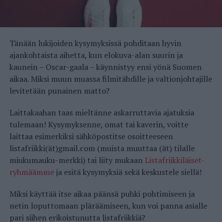
Tänään lukijoiden kysymyksissä pohditaan hyvin
ajankohtaista aihetta, kun elokuva-alan suurin ja
kaunein – Oscar-gaala – käynnistyy ensi yönä Suomen
aikaa. Miksi muun muassa filmitähdille ja valtionjohtajille
levitetään punainen matto?
Laittakaahan taas mieltänne askarruttavia ajatuksia
tulemaan! Kysymyksenne, omat tai kaverin, voitte
laittaa esimerkiksi sähköpostitse osoitteeseen
listafriikki(ät)gmail.com (muista muuttaa (ät) tilalle
miukumauku-merkki) tai liity mukaan
Listafriikkiläiset-
ryhmäämme
ja esitä kysymyksiä sekä keskustele siellä!
Miksi käyttää itse aikaa päänsä puhki pohtimiseen ja
netin loputtomaan pläräämiseen, kun voi panna asialle
pari siihen erikoistunutta listafriikkiä?