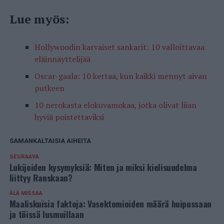
Lue myös:
Hollywoodin karvaiset sankarit: 10 valloittavaa
eläinnäyttelijää
Oscar-gaala: 10 kertaa, kun kaikki mennyt aivan
putkeen
10 nerokasta elokuvamokaa, jotka olivat liian
hyviä poistettaviksi
SAMANKALTAISIA AIHEITA
SEURAAVA
Lukijoiden kysymyksiä: Miten ja miksi kielisuudelma
liittyy Ranskaan?
ÄLÄ MISSAA
Maaliskuisia faktoja: Vasektomioiden määrä huipussaan
ja töissä lusmuillaan