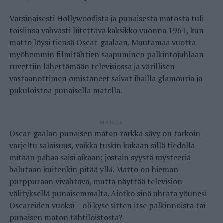
Varsinaisesti Hollywoodista ja punaisesta matosta tuli
toisiinsa vahvasti liitettävä kaksikko vuonna 1961, kun
matto löysi tiensä Oscar-gaalaan. Muutamaa vuotta
myöhemmin filmitähtien saapuminen palkintojuhlaan
ruvettiin lähettämään televisiossa ja värillisen
vastaanottimen omistaneet saivat ihailla glamouria ja
pukuloistoa punaisella matolla.
MAINOS
Oscar-gaalan punaisen maton tarkka sävy on tarkoin
varjeltu salaisuus, vaikka tuskin kukaan sillä tiedolla
mitään pahaa saisi aikaan; jostain syystä mysteeriä
halutaan kuitenkin pitää yllä. Matto on hieman
purppuraan vivahtava, mutta näyttää television
välityksellä punaisemmalta. Aiotko sinä uhrata yöunesi
Oscareiden vuoksi – oli kyse sitten itse palkinnoista tai
punaisen maton tähtiloistosta?