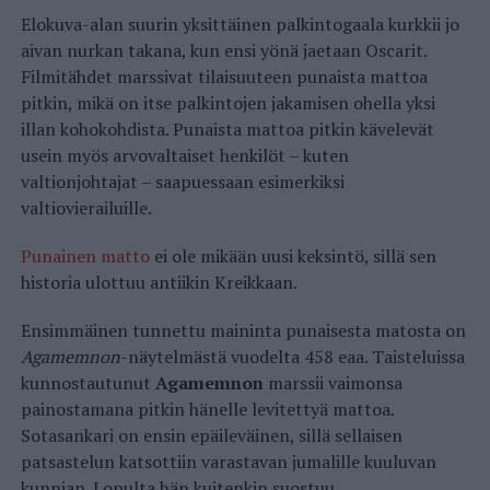
Elokuva-alan suurin yksittäinen palkintogaala kurkkii jo
aivan nurkan takana, kun ensi yönä jaetaan Oscarit.
Filmitähdet marssivat tilaisuuteen punaista mattoa
pitkin, mikä on itse palkintojen jakamisen ohella yksi
illan kohokohdista. Punaista mattoa pitkin kävelevät
usein myös arvovaltaiset henkilöt – kuten
valtionjohtajat – saapuessaan esimerkiksi
valtiovierailuille.
Punainen matto
ei ole mikään uusi keksintö, sillä sen
historia ulottuu antiikin Kreikkaan.
Ensimmäinen tunnettu maininta punaisesta matosta on
Agamemnon
-näytelmästä vuodelta 458 eaa. Taisteluissa
kunnostautunut
Agamemnon
marssii vaimonsa
painostamana pitkin hänelle levitettyä mattoa.
Sotasankari on ensin epäileväinen, sillä sellaisen
patsastelun katsottiin varastavan jumalille kuuluvan
kunnian. Lopulta hän kuitenkin suostuu.