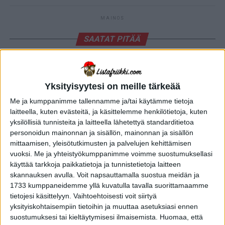
MAINOS
SAATAT PITÄÄ
CLICK TO COMMENT
Yksityisyytesi on meille tärkeää
Me ja kumppanimme tallennamme ja/tai käytämme tietoja
laitteella, kuten evästeitä, ja käsittelemme henkilötietoja, kuten
YLEISTIETO
yksilöllisiä tunnisteita ja laitteella lähetettyä standarditietoa
personoidun mainonnan ja sisällön, mainonnan ja sisällön
Machu Picchu ja inkat – 10
mittaamisen, yleisötutkimusten ja palvelujen kehittämisen
uskomatonta faktaa kadonneesta
vuoksi.
Me ja yhteistyökumppanimme voimme suostumuksellasi
käyttää tarkkoja paikkatietoja ja tunnistetietoja laitteen
valtakunnasta
skannauksen avulla. Voit napsauttamalla suostua meidän ja
1733 kumppaneidemme yllä kuvatulla tavalla suorittamaamme
Julkaistu
2 päivää sitten
päivämäärällä
05.08.2026
tietojesi käsittelyyn. Vaihtoehtoisesti voit siirtyä
Kirjoittanut
Jenni Ollonqvist
yksityiskohtaisempiin tietoihin ja muuttaa asetuksiasi ennen
suostumuksesi tai kieltäytymisesi ilmaisemista.
Huomaa, että