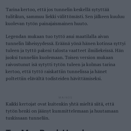
Tarina kertoo, että jos tunnelin keskellä sytyttää
tulitikun, sammuu liekki välittömästi. Sen jälkeen kuuluu
kuolevan tytön painajaismainen huuto.
Legendan mukaan tuo tyttö asui maatilalla aivan
tunnelin läheisyydessä. Eräänä yönä hänen kotinsa syttyi
tuleen ja tyttö pakeni talosta vaatteet ilmiliekeissä. Hän
juoksi tunneliin kuolemaan. Toisen version mukaan
raivostunut isä sytytti tytön tuleen ja kolmas tarina
kertoo, että tyttö raiskattiin tunnelissa ja hänet
poltettiin elävältä todisteiden hävittämiseksi.
MAINOS
Kaikki kertojat ovat kuitenkin yhtä mieltä siitä, että
tytön henki on jäänyt kummittelemaan ja huutamaan
tuskissaan tunneliin.