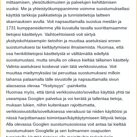
mittaamisen, yleisötutkimusten ja palvelujen kehittämisen
Rooman valtakunnan aikaan 2000-vuotta sitten.
vuoksi.
Me ja yhteistyökumppanimme voimme suostumuksellasi
käyttää tarkkoja paikkatietoja ja tunnistetietoja laitteen
Silminnäkijät ovatkin kertoneet nähneensä tiellä
skannauksen avulla. Voit napsauttamalla suostua meidän ja
roomalaisia sotilaita marssimassa
jonossa edes takaisin.
1731 kumppaneidemme yllä kuvatulla tavalla suorittamaamme
Toiset ovat raportoineet väärään suuntaan ajavista
tietojesi käsittelyyn. Vaihtoehtoisesti voit siirtyä
yksityiskohtaisempiin tietoihin ja muuttaa asetuksiasi ennen
rekoista, jotka katoavat aavemaisesti, sekä
suostumuksesi tai kieltäytymisesi ilmaisemista.
Huomaa, että
kummitusautoista, jotka näyttävät olleen vakavissa
osa henkilötietojesi käsittelystä ei välttämättä edellytä
kolareissa. Tien varrella on myös nähty vaeltamassa
suostumustasi, mutta sinulla on oikeus kieltää tällainen käsittely.
liftaavia haamuja, jotka häviävät näkyvistä yhtäkkiä.
Valinta-asetuksesi koskevat vain tätä verkkosivustoa. Voit
muuttaa mieltymyksiäsi tai peruuttaa suostumuksesi milloin
tahansa palaamalla tälle sivustolle ja napsauttamalla sivun
MAINOS
alaosassa olevaa "Yksityisyys" -painiketta.
Kelly Road, Yhdysvallat
Huomaa myös, että tämä verkkosivusto/sovellus käyttää yhtä tai
useampaa Googlen palvelua ja voi kerätä ja tallentaa tietoja,
mukaan lukien, niihin kuitenkaan rajoittumatta,
verkkosivustolla/sovelluksessa vierailuusi tai niiden käyttöösi ja
niissä harjoittamaasi toimintaan/käyttäytymiseen liittyviä tietoja.
Alla olevassa Googlen suostumusosiossa voit antaa tai kieltää
suostumuksen Googlelle ja sen kolmannen osapuolen
tunnisteille käyttää tietojasi alla mainittuihin tarkoituksiin.