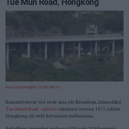
Tue Mun Road, Hongkong
Kuva: Exploringlife
|
CC BY-SA 3.0
Kummittelevat tiet eivät aina ole ikivanhoja. Esimerkiksi
Tue Mund Road -valtatie
valmistui vuonna 1977, jolloin
Hongkong oli vielä Britannian hallinnassa.
Paikallisen legendan mukaan tällä noin 20 kilometrin