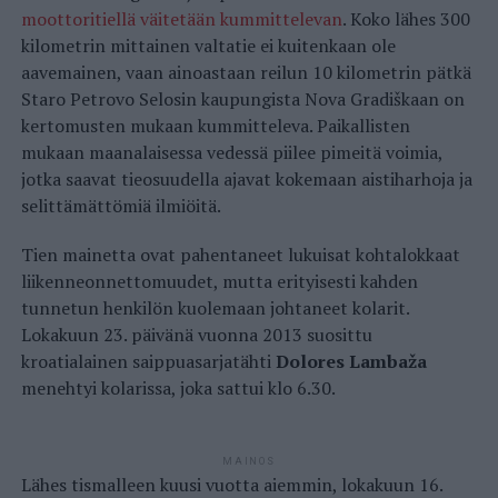
moottoritiellä väitetään kummittelevan
. Koko lähes 300
kilometrin mittainen valtatie ei kuitenkaan ole
aavemainen, vaan ainoastaan reilun 10 kilometrin pätkä
Staro Petrovo Selosin kaupungista Nova Gradiškaan on
kertomusten mukaan kummitteleva. Paikallisten
mukaan maanalaisessa vedessä piilee pimeitä voimia,
jotka saavat tieosuudella ajavat kokemaan aistiharhoja ja
selittämättömiä ilmiöitä.
Tien mainetta ovat pahentaneet lukuisat kohtalokkaat
liikenneonnettomuudet, mutta erityisesti kahden
tunnetun henkilön kuolemaan johtaneet kolarit.
Lokakuun 23. päivänä vuonna 2013 suosittu
kroatialainen saippuasarjatähti
Dolores Lambaža
menehtyi kolarissa, joka sattui klo 6.30.
MAINOS
Lähes tismalleen kuusi vuotta aiemmin, lokakuun 16.