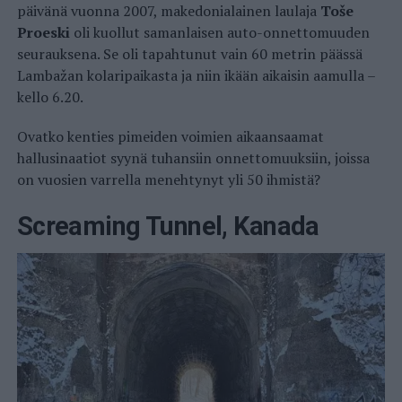
päivänä vuonna 2007, makedonialainen laulaja
Toše
Proeski
oli kuollut samanlaisen auto-onnettomuuden
seurauksena. Se oli tapahtunut vain 60 metrin päässä
Lambažan kolaripaikasta ja niin ikään aikaisin aamulla –
kello 6.20.
Ovatko kenties pimeiden voimien aikaansaamat
hallusinaatiot syynä tuhansiin onnettomuuksiin, joissa
on vuosien varrella menehtynyt yli 50 ihmistä?
Screaming Tunnel, Kanada