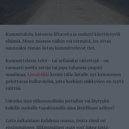
Kummituksia, katoavia liftareita ja oudosti käyttäytyviä
eläimiä. Muun muassa näihin voi törmätä, jos ottaa
suunnaksi tämän listan kummittelevat tiet.
Kummittelevia teitä – tai sellaisiksi väitettyjä – on
varmasti useita satoja tai jopa tuhansia ympäri
maailmaa.
Listafriikki
keräsi tälle listalle nyt kymmenen
pelottavaa kulkuväylää, joita herkästi säikkyvien on syytä
välttää.
Uskotko sinä yliluonnollisiin juttuihin vai löytyykö
kaikille oudoille tapahtumille aina järjellinen selitys?
Lista julkaistaan kahdessa osassa, joista tämä on
ensimmäinen. Jälkimmäisen osan voit lukea tästä: