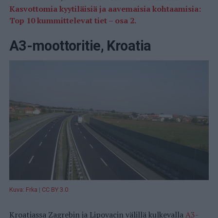
Kasvottomia kyytiläisiä ja aavemaisia kohtaamisia:
Top 10 kummittelevat tiet – osa 2.
A3-moottoritie, Kroatia
Kuva: Frka
|
CC BY 3.0
Kroatiassa Zagrebin ja Lipovacin välillä kulkevalla
A3-