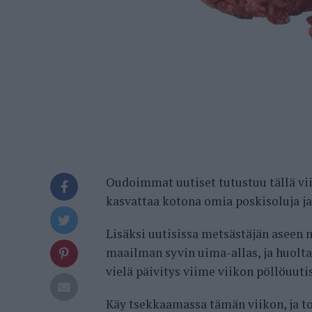
Oudoimmat uutiset tutustuu tällä viik
kasvattaa kotona omia poskisoluja ja
Lisäksi uutisissa metsästäjän aseen
maailman syvin uima-allas, ja huolt
vielä päivitys viime viikon pöllöuuti
Käy tsekkaamassa tämän viikon, ja t