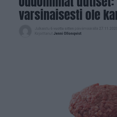
Oudoimmat uutiset: ”
varsinaisesti ole k
Julkaistu
6 vuotta sitten
päivämäärällä
27.11.202
Kirjoittanut
Jenni Ollonqvist