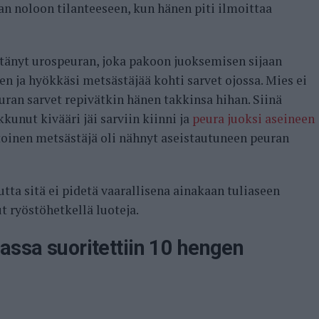
n noloon tilanteeseen, kun hänen piti ilmoittaa
yttänyt urospeuran, joka pakoon juoksemisen sijaan
en ja hyökkäsi metsästäjää kohti sarvet ojossa. Mies ei
uran sarvet repivätkin hänen takkinsa hihan. Siinä
unut kivääri jäi sarviin kiinni ja
peura juoksi aseineen
 toinen metsästäjä oli nähnyt aseistautuneen peuran
tta sitä ei pidetä vaarallisena ainakaan tuliaseen
ut ryöstöhetkellä luoteja.
assa suoritettiin 10 hengen