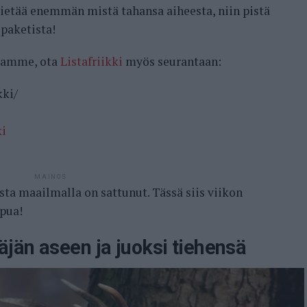
 tietää enemmän mistä tahansa aiheesta, niin pistä
opaketista!
samme, ota
Listafriikki
myös seurantaan:
kki/
ki
MAINOS
sta maailmalla on sattunut. Tässä siis viikon
pua!
jän aseen ja juoksi tiehensä