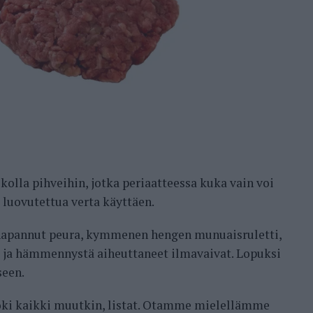
olla pihveihin, jotka periaatteessa kuka vain voi
 luovutettua verta käyttäen.
 napannut peura, kymmenen hengen munuaisruletti,
a ja hämmennystä aiheuttaneet ilmavaivat. Lopuksi
seen.
oki kaikki muutkin, listat. Otamme mielellämme