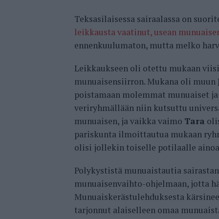
Teksasilaisessa sairaalassa on suor
leikkausta vaatinut, usean munuaisen
ennenkuulumaton, mutta melko harvi
Leikkaukseen oli otettu mukaan viisi 
munuaisensiirron. Mukana oli muun
poistamaan molemmat munuaiset ja hän
veriryhmällään niin kutsuttu universa
munuaisen, ja vaikka vaimo
Tara
oli
pariskunta ilmoittautua mukaan ry
olisi jollekin toiselle potilaalle aino
Polykystistä munuaistautia sairasta
munuaisenvaihto-ohjelmaan, jotta hän
Munuaiskerästulehduksesta kärsine
tarjonnut alaiselleen omaa munuaist