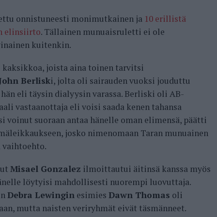
itettu onnistuneesti monimutkainen ja
10 erillistä
 elinsiirto
. Tällainen munuaisruletti ei ole
nainen kuitenkin.
kaksikkoa, joista aina toinen tarvitsi
John Berlisk
i, jolta oli sairauden vuoksi jouduttu
 eli täysin dialyysin varassa. Berliski oli AB-
ali vastaanottaja eli voisi saada kenen tahansa
si voinut suoraan antaa hänelle oman elimensä, päätti
hmäleikkaukseen, josko nimenomaan Taran munuainen
a vaihtoehto.
nut
Misael Gonzalez
ilmoittautui äitinsä kanssa myös
elle löytyisi mahdollisesti nuorempi luovuttaja.
en
Debra Lewingin
esimies
Dawn Thomas
oli
aan, mutta naisten veriryhmät eivät täsmänneet.