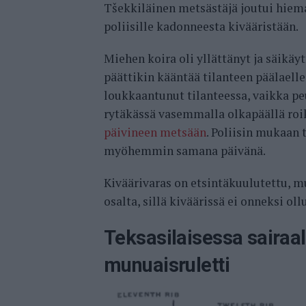
Tšekkiläinen metsästäjä joutui hiema
poliisille kadonneesta kivääristään.
Miehen koira oli yllättänyt ja säikä
päättikin kääntää tilanteen päälaelle
loukkaantunut tilanteessa, vaikka pe
rytäkässä vasemmalla olkapäällä roikk
päivineen metsään
. Poliisin mukaan
myöhemmin samana päivänä.
Kiväärivaras on etsintäkuulutettu, mu
osalta, sillä kiväärissä ei onneksi oll
Teksasilaisessa sairaal
munuaisruletti