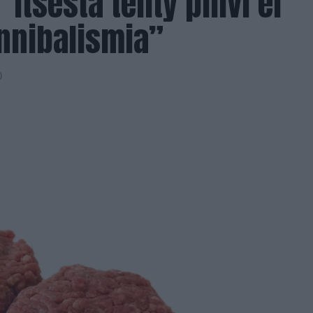
Itsestä tehty pihvi ei
annibalismia”
0