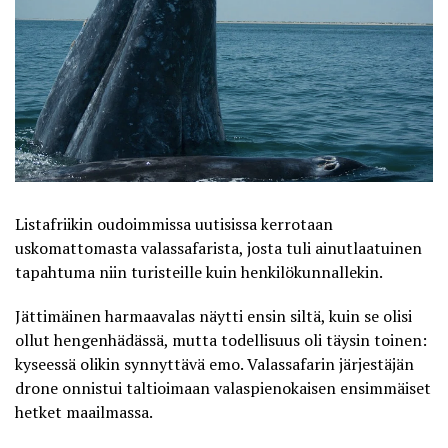
Listafriikin oudoimmissa uutisissa kerrotaan
uskomattomasta valassafarista, josta tuli ainutlaatuinen
tapahtuma niin turisteille kuin henkilökunnallekin.
Jättimäinen harmaavalas näytti ensin siltä, kuin se olisi
ollut hengenhädässä, mutta todellisuus oli täysin toinen:
kyseessä olikin synnyttävä emo. Valassafarin järjestäjän
drone onnistui taltioimaan valaspienokaisen ensimmäiset
hetket maailmassa.