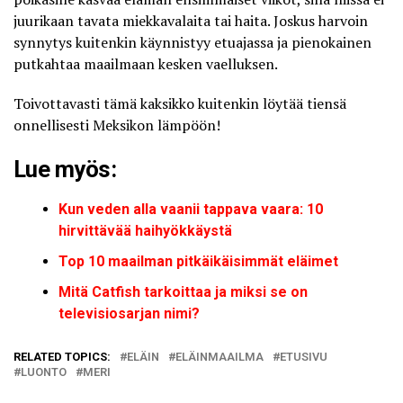
juurikaan tavata miekkavalaita tai haita. Joskus harvoin
synnytys kuitenkin käynnistyy etuajassa ja pienokainen
putkahtaa maailmaan kesken vaelluksen.
Toivottavasti tämä kaksikko kuitenkin löytää tiensä
onnellisesti Meksikon lämpöön!
Lue myös:
Kun veden alla vaanii tappava vaara: 10
hirvittävää haihyökkäystä
Top 10 maailman pitkäikäisimmät eläimet
Mitä Catfish tarkoittaa ja miksi se on
televisiosarjan nimi?
RELATED TOPICS:
ELÄIN
ELÄINMAAILMA
ETUSIVU
LUONTO
MERI