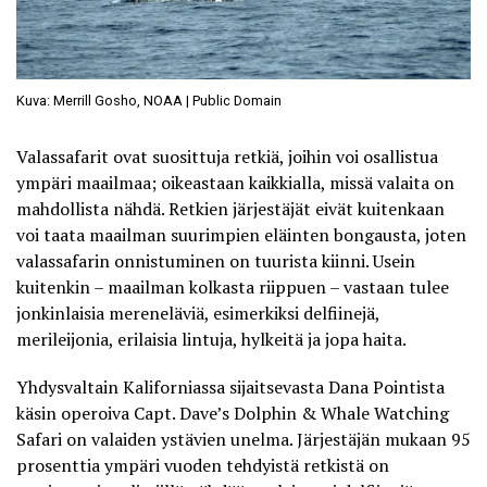
Kuva: Merrill Gosho, NOAA | Public Domain
Valassafarit ovat suosittuja retkiä, joihin voi osallistua
ympäri maailmaa; oikeastaan kaikkialla, missä valaita on
mahdollista nähdä. Retkien järjestäjät eivät kuitenkaan
voi taata maailman suurimpien eläinten bongausta, joten
valassafarin onnistuminen on tuurista kiinni. Usein
kuitenkin – maailman kolkasta riippuen – vastaan tulee
jonkinlaisia mereneläviä, esimerkiksi delfiinejä,
merileijonia, erilaisia lintuja, hylkeitä ja jopa haita.
Yhdysvaltain Kaliforniassa sijaitsevasta Dana Pointista
käsin operoiva
Capt. Dave’s Dolphin & Whale Watching
Safari
on valaiden ystävien unelma. Järjestäjän mukaan 95
prosenttia ympäri vuoden tehdyistä retkistä on