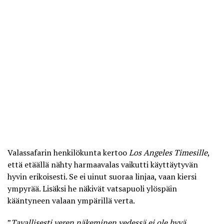
Valassafarin henkilökunta kertoo
Los Angeles Timesille
,
että etäällä nähty harmaavalas vaikutti käyttäytyvän
hyvin erikoisesti. Se ei uinut suoraa linjaa, vaan kiersi
ympyrää. Lisäksi he näkivät vatsapuoli ylöspäin
kääntyneen valaan ympärillä verta.
”
Tavallisesti veren näkeminen vedessä ei ole hyvä