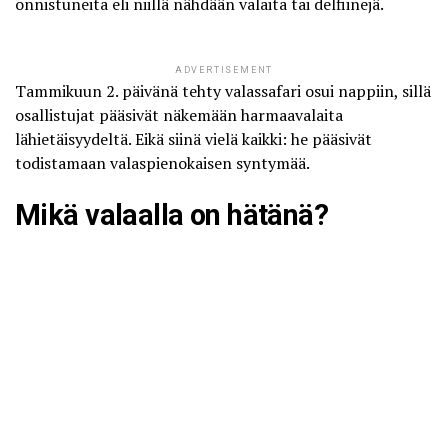
onnistuneita eli niillä nähdään valaita tai delfiinejä.
ADVERTISEMENT
Tammikuun 2. päivänä tehty valassafari osui nappiin, sillä
osallistujat pääsivät näkemään harmaavalaita
lähietäisyydeltä. Eikä siinä vielä kaikki: he pääsivät
todistamaan valaspienokaisen syntymää.
Mikä valaalla on hätänä?