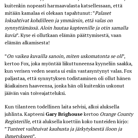
kuitenkin nopeasti harmaavalasta katsellessaan, että
mitään kamalaa ei olekaan tapahtunut: ”
Palaset
loksahtivat kohdilleen ja ymmärsin, että valas on
synnyttämässä. Aloin huutaa kapteenille ja otin samalla
kuvia
”. Kyse ei ollutkaan elämän päättymisestä, vaan
elämän alkamisesta!
”
On vaikea kuvailla sanoin, miten uskomatonta se oli
”,
kertoo Fox, joka myöntää liikuttuneensa kyyneliin saakka,
kun verisen veden seasta ui esiin vastasyntynyt valas. Fox
paljastaa, että synnytyksen todistaminen oli ollut hänen
ikiaikainen haaveensa, jonka hän oli kuitenkin uskonut
jäävän vain toiveajatteluksi.
Kun tilanteen todellinen laita selvisi, alkoi aluksella
juhlinta. Kapteeni
Gary Brighouse
kertoo
Orange County
Registerille
, että aluksella koettiin koko tunteiden kirjo:
”
Tunteet vaihtuivat kauhusta ja järkytyksestä iloon ja
ihmetykseen
”.