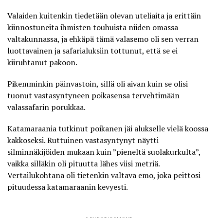
Valaiden kuitenkin tiedetään olevan uteliaita ja erittäin
kiinnostuneita ihmisten touhuista niiden omassa
valtakunnassa, ja ehkäpä tämä valasemo oli sen verran
luottavainen ja safarialuksiin tottunut, että se ei
kiiruhtanut pakoon.
Pikemminkin päinvastoin, sillä oli aivan kuin se olisi
tuonut vastasyntyneen poikasensa tervehtimään
valassafarin porukkaa.
Katamaraania tutkinut poikanen jäi alukselle vielä koossa
kakkoseksi. Ruttuinen vastasyntynyt näytti
silminnäkijöiden mukaan kuin ”pieneltä suolakurkulta”,
vaikka silläkin oli pituutta lähes viisi metriä.
Vertailukohtana oli tietenkin valtava emo, joka peittosi
pituudessa katamaraanin kevyesti.