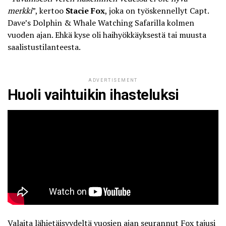
merkki
”, kertoo
Stacie Fox
, joka on työskennellyt Capt.
Dave’s Dolphin & Whale Watching Safarilla kolmen
vuoden ajan. Ehkä kyse oli haihyökkäyksestä tai muusta
saalistustilanteesta.
ADVERTISEMENT
Huoli vaihtuikin ihasteluksi
Valaita lähietäisyydeltä vuosien ajan seurannut Fox tajusi