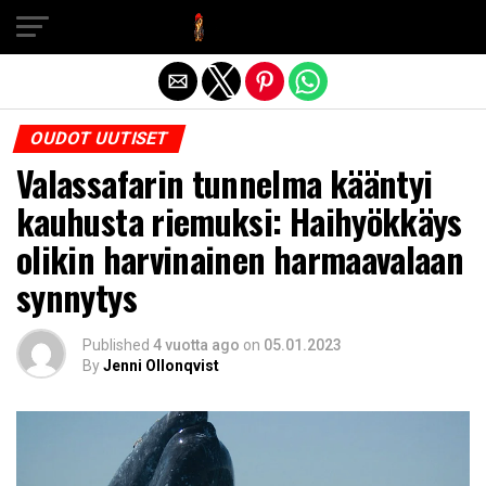
Exit mobile version
OUDOT UUTISET
Valassafarin tunnelma kääntyi
kauhusta riemuksi: Haihyökkäys
olikin harvinainen harmaavalaan
synnytys
Published
4 vuotta ago
on
05.01.2023
By
Jenni Ollonqvist