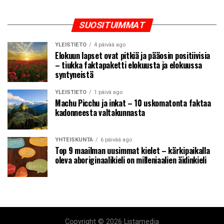
SUOSITUIMMAT
YLEISTIETO
4 päivää ago
Elokuun lapset ovat pitkiä ja pääosin positiivisia
– tiukka faktapaketti elokuusta ja elokuussa
syntyneistä
YLEISTIETO
1 päivä ago
Machu Picchu ja inkat – 10 uskomatonta faktaa
kadonneesta valtakunnasta
YHTEISKUNTA
6 päivää ago
Top 9 maailman uusimmat kielet – kärkipaikalla
oleva aboriginaalikieli on milleniaalien äidinkieli
Copyright © 2026 Listamedia