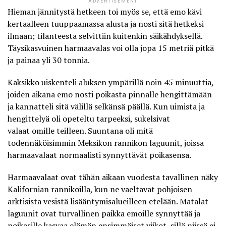
ADVERTISEMENT
Hieman jännitystä hetkeen toi myös se, että emo kävi
kertaalleen tuuppaamassa alusta ja nosti sitä hetkeksi
ilmaan; tilanteesta selvittiin kuitenkin säikähdyksellä.
Täysikasvuinen harmaavalas voi olla jopa 15 metriä pitkä
ja painaa yli 30 tonnia.
Kaksikko uiskenteli aluksen ympärillä noin 45 minuuttia,
joiden aikana emo nosti poikasta pinnalle hengittämään
ja kannatteli sitä välillä selkänsä päällä. Kun uimista ja
hengittelyä oli opeteltu tarpeeksi, sukelsivat
valaat omille teilleen. Suuntana oli mitä
todennäköisimmin Meksikon rannikon laguunit, joissa
harmaavalaat normaalisti synnyttävät poikasensa.
Harmaavalaat ovat tähän aikaan vuodesta tavallinen näky
Kalifornian rannikoilla, kun ne vaeltavat pohjoisen
arktisista vesistä lisääntymisalueilleen etelään. Matalat
laguunit ovat turvallinen paikka emoille synnyttää ja
poikasille kasvaa elämän ensimmäiset viikot, sillä niissä ei