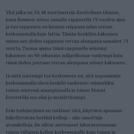
Yksi jalka on 30,48 senttimetriä. Kuvitellaan tilanne,
jossa ihminen seisoo samalla rappusella 79 vuoden ajan
ja tuo rappunen on hieman reippaan jalan verran
korkeammalla kuin lattia. Tämän henkilön kaksonen
seisoo sen yhden rappusen verran alempana samaiset 79
vuotta. Tuossa ajassa tämä rappusella seisonut
kaksonen on 90 sekunnin miljardisosaa vanhempi kuin
tämä yhden portaan verran alempana seissyt kaksonen.
Ja mitä suurempi tuo korkeusero on, sitä nopeammin
korkeammalla oleva henkilö vanhenee: esimerkiksi
toisen seistessä maanpinnalla ja toisen Mount
Everestillä ero olisi jo merkittävämpi.
Eräs tutkijaryhmä on tutkinut tätä, käyttäen apunaan
häkellyttävän herkkiä kelloja – niin sanottuja
atomikelloja. He olivat asettaneet laboratoriossaan
toisen tällaisen kellon korkeammalle kuin toisen ja