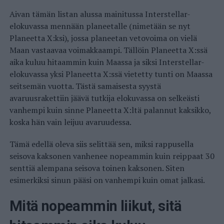
Aivan tämän listan alussa mainitussa Interstellar-
elokuvassa mennään planeetalle (nimetään se nyt
Planeetta X:ksi), jossa planeetan vetovoima on vielä
Maan vastaavaa voimakkaampi. Tällöin Planeetta X:ssä
aika kuluu hitaammin kuin Maassa ja siksi Interstellar-
elokuvassa yksi Planeetta X:ssä vietetty tunti on Maassa
seitsemän vuotta. Tästä samaisesta syystä
avaruusrakettiin jäävä tutkija elokuvassa on selkeästi
vanhempi kuin sinne Planeetta X:ltä palannut kaksikko,
koska hän vain leijuu avaruudessa.
Tämä edellä oleva siis selittää sen, miksi rappusella
seisova kaksonen vanhenee nopeammin kuin reippaat 30
senttiä alempana seisova toinen kaksonen. Siten
esimerkiksi sinun pääsi on vanhempi kuin omat jalkasi.
Mitä nopeammin liikut, sitä