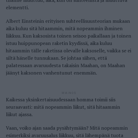
elementti.
Albert Einsteinin erityisen suhteellisuusteorian mukaan
aika kuluu sitä hitaammin, mitä nopeammin ihminen
liikkuu. Kun kaksosista toinen seisoo paikallaan ja toinen
istuu huippunopean raketin kyydissä, aika kuluu
hitaammin tälle raketissa olevalle kaksoselle, vaikka se ei
siltä hänelle tunnukaan. Se johtaa siihen, että
palatessaan avaruudesta takaisin Maahan, on Maahan
jäänyt kaksonen vanhentunut enemmän.
MAINOS
Kaikessa yksinkertaisuudessaan homma toimii siis
seuraavasti: mitä nopeammin liikut, sitä hitaammin
liikut ajassa.
Vaan, voiko ajan saada pysähtymään? Mitä nopeammin
esimerkiksi avaruusalus liikkuu, sitä lähempänä tuota