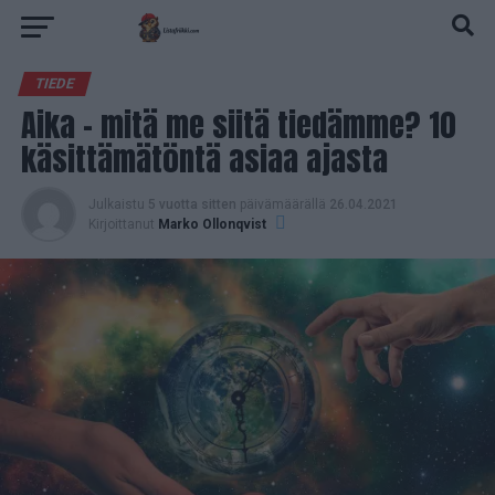
TIEDE
Aika – mitä me siitä tiedämme? 10
käsittämätöntä asiaa ajasta
Julkaistu
5 vuotta sitten
päivämäärällä
26.04.2021
Kirjoittanut
Marko Ollonqvist