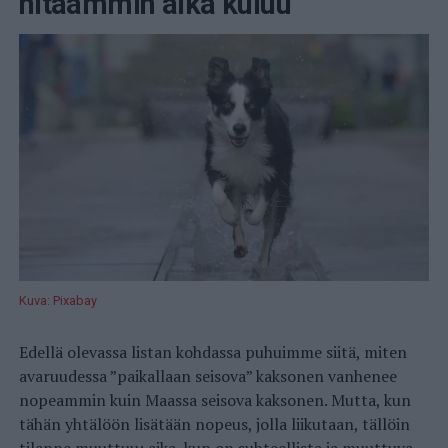
hitaammin aika kuluu
Kuva: Pixabay
Edellä olevassa listan kohdassa puhuimme siitä, miten
avaruudessa ”paikallaan seisova” kaksonen vanhenee
nopeammin kuin Maassa seisova kaksonen. Mutta, kun
tähän yhtälöön lisätään nopeus, jolla liikutaan, tällöin
tilanne muuttuu; aika, kun on suhteellista ja muuttuva