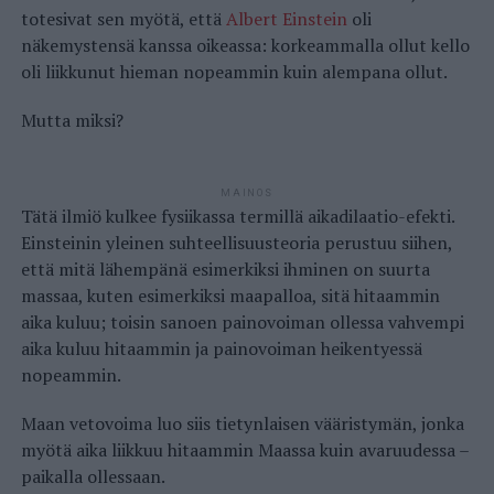
totesivat sen myötä, että
Albert Einstein
oli
näkemystensä kanssa oikeassa: korkeammalla ollut kello
oli liikkunut hieman nopeammin kuin alempana ollut.
Mutta miksi?
MAINOS
Tätä ilmiö kulkee fysiikassa termillä aikadilaatio-efekti.
Einsteinin yleinen suhteellisuusteoria perustuu siihen,
että mitä lähempänä esimerkiksi ihminen on suurta
massaa, kuten esimerkiksi maapalloa, sitä hitaammin
aika kuluu; toisin sanoen painovoiman ollessa vahvempi
aika kuluu hitaammin ja painovoiman heikentyessä
nopeammin.
Maan vetovoima luo siis tietynlaisen vääristymän, jonka
myötä aika liikkuu hitaammin Maassa kuin avaruudessa –
paikalla ollessaan.