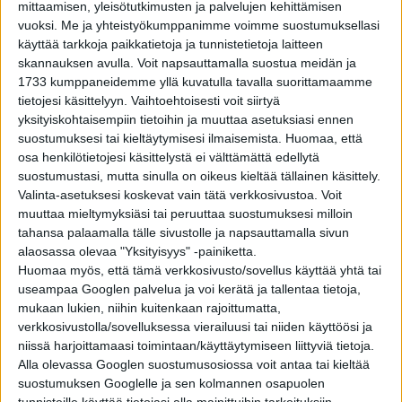
mittaamisen, yleisötutkimusten ja palvelujen kehittämisen
vuoksi.
Me ja yhteistyökumppanimme voimme suostumuksellasi
käyttää tarkkoja paikkatietoja ja tunnistetietoja laitteen
skannauksen avulla. Voit napsauttamalla suostua meidän ja
1733 kumppaneidemme yllä kuvatulla tavalla suorittamaamme
tietojesi käsittelyyn. Vaihtoehtoisesti voit siirtyä
yksityiskohtaisempiin tietoihin ja muuttaa asetuksiasi ennen
suostumuksesi tai kieltäytymisesi ilmaisemista.
Huomaa, että
osa henkilötietojesi käsittelystä ei välttämättä edellytä
suostumustasi, mutta sinulla on oikeus kieltää tällainen käsittely.
Valinta-asetuksesi koskevat vain tätä verkkosivustoa. Voit
muuttaa mieltymyksiäsi tai peruuttaa suostumuksesi milloin
Kuva: Pixabay
tahansa palaamalla tälle sivustolle ja napsauttamalla sivun
alaosassa olevaa "Yksityisyys" -painiketta.
Albert Einstein sanoi elinaikanaan, ettei sellaista ole
Huomaa myös, että tämä verkkosivusto/sovellus käyttää yhtä tai
olemassakaan kuin ”nyt”, vaan siinä on kyse puhtaasti
useampaa Googlen palvelua ja voi kerätä ja tallentaa tietoja,
illuusiosta. Toisin sanoen ihan kaikki näkemämme on
mukaan lukien, niihin kuitenkaan rajoittumatta,
menneisyyttä. Kun sinä katsot toista ihmistä silmiin,
verkkosivustolla/sovelluksessa vierailuusi tai niiden käyttöösi ja
niissä harjoittamaasi toimintaan/käyttäytymiseen liittyviä tietoja.
katsot konkreettisesti ajassa taaksepäin. Toki tässä
Alla olevassa Googlen suostumusosiossa voit antaa tai kieltää
puhutaan nanosekunneista, mutta menneisyydestä joka
suostumuksen Googlelle ja sen kolmannen osapuolen
tapauksessa, sillä kaikki perustuu siihen, miten nopeasti
tunnisteille käyttää tietojasi alla mainittuihin tarkoituksiin.