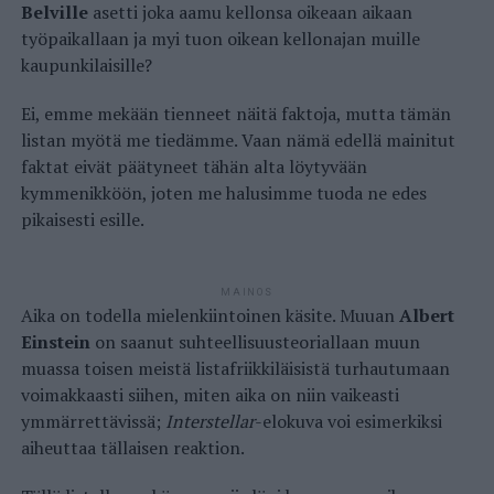
Belville
asetti joka aamu kellonsa oikeaan aikaan
työpaikallaan ja myi tuon oikean kellonajan muille
kaupunkilaisille?
Ei, emme mekään tienneet näitä faktoja, mutta tämän
listan myötä me tiedämme. Vaan nämä edellä mainitut
faktat eivät päätyneet tähän alta löytyvään
kymmenikköön, joten me halusimme tuoda ne edes
pikaisesti esille.
MAINOS
Aika on todella mielenkiintoinen käsite. Muuan
Albert
Einstein
on saanut suhteellisuusteoriallaan muun
muassa toisen meistä listafriikkiläisistä turhautumaan
voimakkaasti siihen, miten aika on niin vaikeasti
ymmärrettävissä;
Interstellar
-elokuva voi esimerkiksi
aiheuttaa tällaisen reaktion.