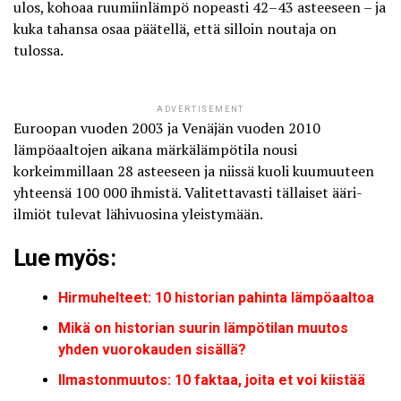
ulos, kohoaa ruumiinlämpö nopeasti 42–43 asteeseen – ja
kuka tahansa osaa päätellä, että silloin noutaja on
tulossa.
ADVERTISEMENT
Euroopan vuoden 2003 ja Venäjän vuoden 2010
lämpöaaltojen aikana märkälämpötila nousi
korkeimmillaan 28 asteeseen ja niissä kuoli kuumuuteen
yhteensä 100 000 ihmistä. Valitettavasti tällaiset ääri-
ilmiöt tulevat lähivuosina yleistymään.
Lue myös:
Hirmuhelteet: 10 historian pahinta lämpöaaltoa
Mikä on historian suurin lämpötilan muutos
yhden vuorokauden sisällä?
Ilmastonmuutos: 10 faktaa, joita et voi kiistää