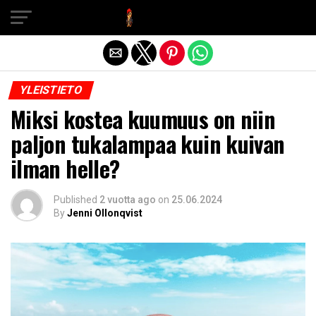
Exit mobile version
YLEISTIETO
Miksi kostea kuumuus on niin
paljon tukalampaa kuin kuivan
ilman helle?
Published
2 vuotta ago
on
25.06.2024
By
Jenni Ollonqvist