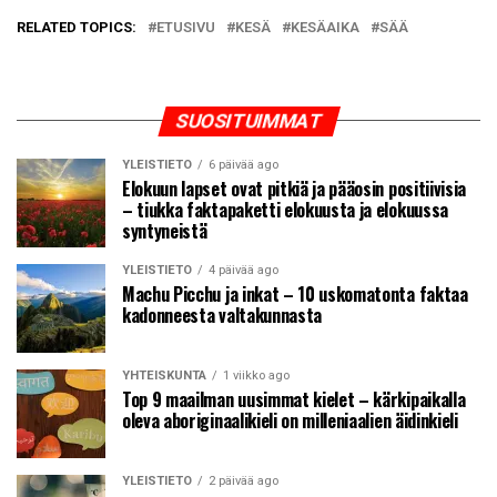
RELATED TOPICS:
ETUSIVU
KESÄ
KESÄAIKA
SÄÄ
SUOSITUIMMAT
YLEISTIETO
6 päivää ago
Elokuun lapset ovat pitkiä ja pääosin positiivisia
– tiukka faktapaketti elokuusta ja elokuussa
syntyneistä
YLEISTIETO
4 päivää ago
Machu Picchu ja inkat – 10 uskomatonta faktaa
kadonneesta valtakunnasta
YHTEISKUNTA
1 viikko ago
Top 9 maailman uusimmat kielet – kärkipaikalla
oleva aboriginaalikieli on milleniaalien äidinkieli
YLEISTIETO
2 päivää ago