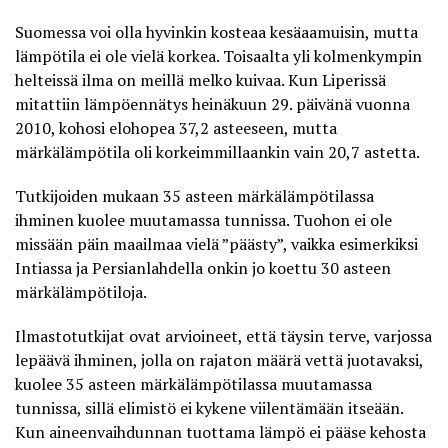
Suomessa voi olla hyvinkin kosteaa kesäaamuisin, mutta
lämpötila ei ole vielä korkea. Toisaalta yli kolmenkympin
helteissä ilma on meillä melko kuivaa. Kun Liperissä
mitattiin lämpöennätys heinäkuun 29. päivänä vuonna
2010, kohosi elohopea 37,2 asteeseen, mutta
märkälämpötila oli korkeimmillaankin vain 20,7 astetta.
Tutkijoiden mukaan
35 asteen märkälämpötilassa
ihminen kuolee muutamassa tunnissa
. Tuohon ei ole
missään päin maailmaa vielä ”päästy”, vaikka esimerkiksi
Intiassa ja Persianlahdella onkin jo koettu 30 asteen
märkälämpötiloja.
Ilmastotutkijat ovat arvioineet, että täysin terve, varjossa
lepäävä ihminen, jolla on rajaton määrä vettä juotavaksi,
kuolee 35 asteen märkälämpötilassa muutamassa
tunnissa, sillä elimistö ei kykene viilentämään itseään.
Kun aineenvaihdunnan tuottama lämpö ei pääse kehosta