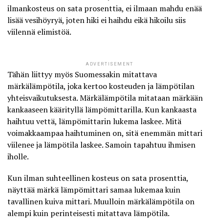
ilmankosteus on sata prosenttia, ei ilmaan mahdu enää
lisää vesihöyryä, joten hiki ei haihdu eikä hikoilu siis
viilennä elimistöä.
ADVERTISEMENT
Tähän liittyy myös Suomessakin mitattava
märkälämpötila, joka kertoo kosteuden ja lämpötilan
yhteisvaikutuksesta. Märkälämpötila mitataan märkään
kankaaseen käärityllä lämpömittarilla. Kun kankaasta
haihtuu vettä, lämpömittarin lukema laskee. Mitä
voimakkaampaa haihtuminen on, sitä enemmän mittari
viilenee ja lämpötila laskee. Samoin tapahtuu ihmisen
iholle.
Kun ilman suhteellinen kosteus on sata prosenttia,
näyttää märkä lämpömittari samaa lukemaa kuin
tavallinen kuiva mittari. Muulloin märkälämpötila on
alempi kuin perinteisesti mitattava lämpötila.