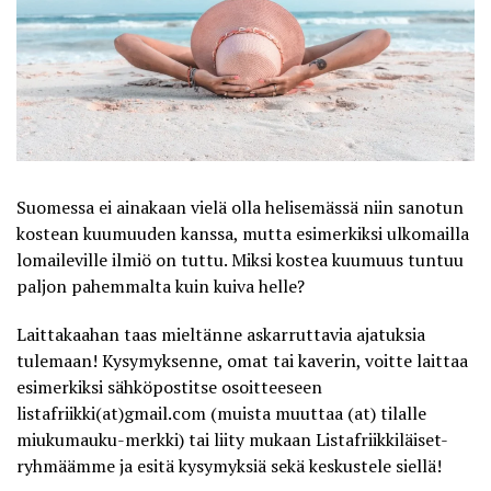
Suomessa ei ainakaan vielä olla helisemässä niin sanotun
kostean kuumuuden kanssa, mutta esimerkiksi ulkomailla
lomaileville ilmiö on tuttu. Miksi kostea kuumuus tuntuu
paljon pahemmalta kuin kuiva helle?
Laittakaahan taas mieltänne askarruttavia ajatuksia
tulemaan! Kysymyksenne, omat tai kaverin, voitte laittaa
esimerkiksi sähköpostitse osoitteeseen
listafriikki(at)gmail.com (muista muuttaa (at) tilalle
miukumauku-merkki) tai liity mukaan
Listafriikkiläiset-
ryhmäämme
ja esitä kysymyksiä sekä keskustele siellä!