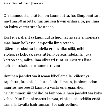
Kuva: Gerd Altmann | Pixabay
On kuumuutta ja sitten on kuumuutta. Jos lämpömittari
näyttää 30 astetta, tuntuu sen hyvin erilaiselta, jos ilma
on kuiva verrattuna kosteaan.
Kosteus pahentaa kuumuutta huomattavasti ja monessa
maailman kolkassa lämpötila ilmoitetaan
sääennustuksissa kahdella eri luvulla: sillä, mihin
elohopea kohoaa, sekä sitten kosteusindeksillä, joka
kertoo sen, miltä ilma oikeasti tuntuu. Kosteus lisää
helteen tukaluutta huomattavasti.
Ihminen jäähdyttää itseään hikoilemalla. Viilennys
tapahtuu, kun hiki haihtuu iholta ilmaan, ja olomuodon
muutos nesteestä kaasuksi vaatii energiaa. Hien
haihtuminen siis vie iholta lämpöä ja näin jäähdyttää koko
kehoa. Kun ilmankosteus kasvaa, ei hikeä pääsekään enää
samalla tavalla haihtumaan. Jos suhteellinen