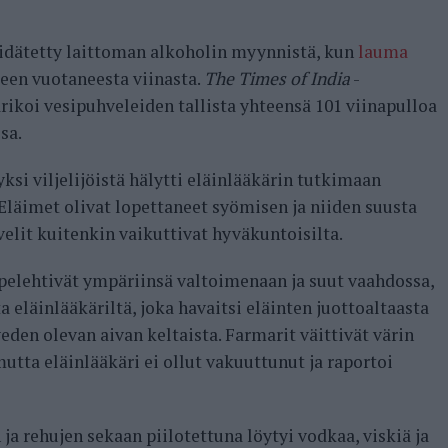
pidätetty laittoman alkoholin myynnistä, kun
lauma
een vuotaneesta viinasta.
The Times of India
-
ikoi vesipuhveleiden tallista yhteensä 101 viinapulloa
sa.
ksi viljelijöistä hälytti eläinlääkärin tutkimaan
 Eläimet olivat lopettaneet syömisen ja niiden suusta
elit kuitenkin vaikuttivat hyväkuntoisilta.
pelehtivät ympäriinsä valtoimenaan ja suut vaahdossa,
ta eläinlääkäriltä, joka havaitsi eläinten juottoaltaasta
den olevan aivan keltaista. Farmarit väittivät värin
utta eläinlääkäri ei ollut vakuuttunut ja raportoi
 ja rehujen sekaan piilotettuna löytyi vodkaa, viskiä ja