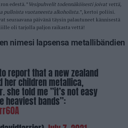
ron edestä. ”
Vesipuhvelit todennäköisesti joivat vettä,
a pulloista vuotaneesta alkoholista.
”, kertoi poliisi.
vat seuraavana päivänä täysin palautuneet kännisestä
lle oli tarjolla paljon raikasta vettä!
nen nimesi lapsensa metallibändien
to report that a new zealand
her children metallica,
. she told me ”it’s not easy
he heaviest bands”:
Trr60A