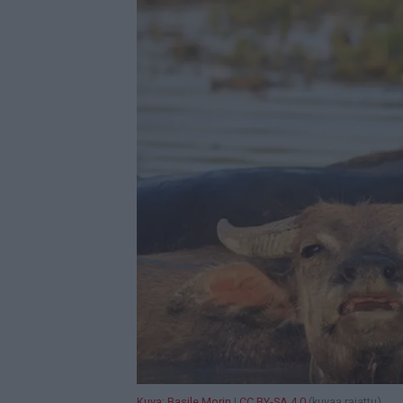
Kuva: Basile Morin
|
CC BY-SA 4.0
(kuvaa rajattu)