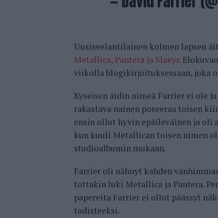
— David Farrier (
Uusiseelantilainen kolmen lapsen äit
Metallica, Pantera ja Slaeyr
. Elokuvao
viikolla blogikirjoituksessaan, joka 
Kyseisen äidin nimeä Farrier ei ole j
rakastava nainen poseeraa toisen kiin
ensin ollut hyvin epäileväinen ja oli 
kun kuuli Metallican toisen nimen ol
studioalbumin mukaan.
Farrier oli nähnyt kahden vanhimman 
tottakin luki Metallica ja Pantera. P
papereita Farrier ei ollut päässyt nä
todisteeksi.