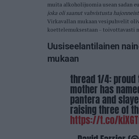
muita alkoholijuomia usean sadan eu
joka oli saanut vahvistusta hajonneist
Virkavallan mukaan vesipuhvelit oli
koettelemuksestaan – toivottavasti nii
Uusiseelantilainen nai
mukaan
thread 1/4: proud 
mother has named 
pantera and slayer
raising three of t
https://t.co/kiXG