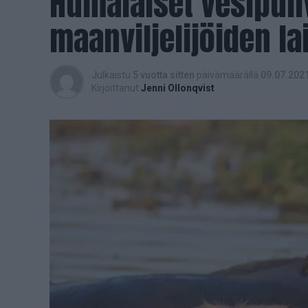
Humalaiset vesipuhve
maanviljelijöiden l
Julkaistu
5 vuotta sitten
päivämäärällä
09.07.202
Kirjoittanut
Jenni Ollonqvist