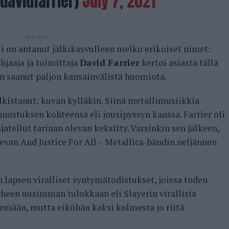
@davidfarrier)
July 7, 2021
MAINOS
i on antanut jälkikasvulleen melko erikoiset nimet:
hjaaja ja toimittaja
David Farrier
kertoi asiasta tällä
on saanut paljon kansainvälistä huomiota.
ulkistanut; kuvan kylläkin. Siinä metallimusiikkia
nostuksen kohteensa eli jousipyssyn kanssa. Farrier oli
ajatellut tarinan olevan keksitty. Varsinkin sen jälkeen,
evan And Justice For All – Metallica-bändin neljännen
lapsen viralliset syntymätodistukset, joissa toden
erheen uusimman tulokkaan eli Slayerin virallisia
kemään, mutta eiköhän kaksi kolmesta jo riitä