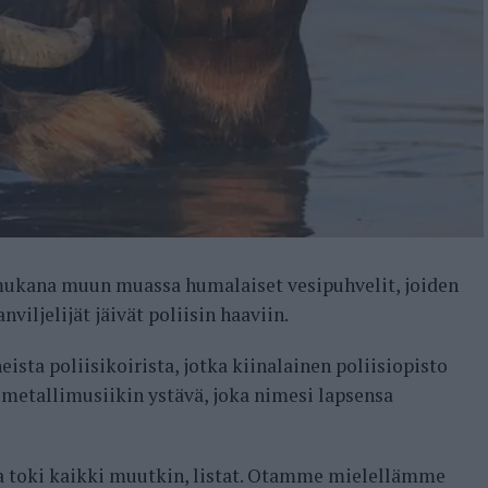
mukana muun muassa humalaiset vesipuhvelit, joiden
viljelijät jäivät poliisin haaviin.
sta poliisikoirista, jotka kiinalainen poliisiopisto
 metallimusiikin ystävä, joka nimesi lapsensa
a toki kaikki muutkin, listat. Otamme mielellämme