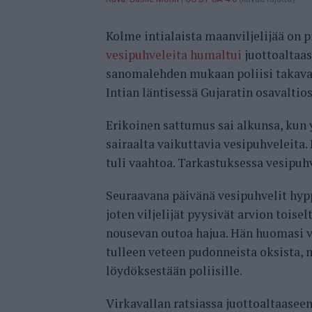
Kolme intialaista maanviljelijää on 
vesipuhveleita humaltui
juottoaltaas
sanomalehden mukaan poliisi takavar
Intian läntisessä Gujaratin osavaltios
Erikoinen sattumus sai alkunsa, kun y
sairaalta vaikuttavia vesipuhveleita.
tuli vaahtoa. Tarkastuksessa vesipuhv
Seuraavana päivänä vesipuhvelit hyp
joten viljelijät pyysivät arvion toisel
nousevan outoa hajua. Hän huomasi ve
tulleen veteen pudonneista oksista, m
löydöksestään poliisille.
Virkavallan ratsiassa juottoaltaaseen