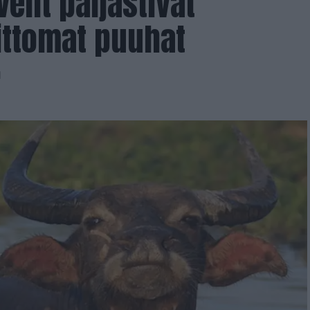
lit paljastivat
aittomat puuhat
1