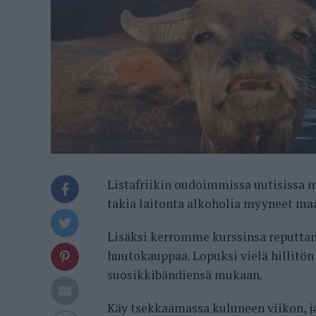
Listafriikin oudoimmissa uutisissa 
takia laitonta alkoholia myyneet maan
Lisäksi kerromme kurssinsa reputtanei
huutokauppaa. Lopuksi vielä hillitön
suosikkibändiensä mukaan.
Käy tsekkaamassa kuluneen viikon, j