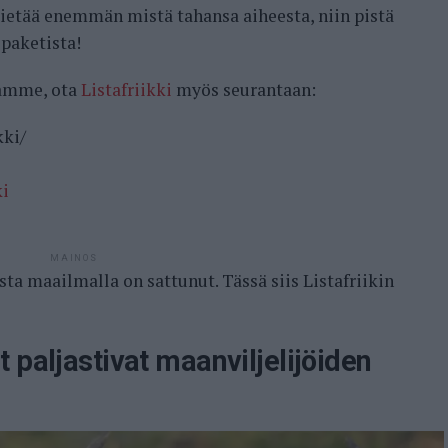
 tietää enemmän mistä tahansa aiheesta, niin pistä
opaketista!
samme, ota
Listafriikki
myös seurantaan:
kki/
ki
MAINOS
sta maailmalla on sattunut. Tässä siis Listafriikin
 paljastivat maanviljelijöiden