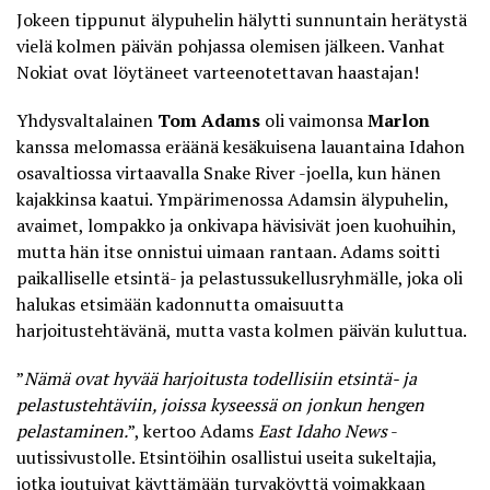
Jokeen tippunut älypuhelin hälytti sunnuntain herätystä
vielä kolmen päivän pohjassa olemisen jälkeen. Vanhat
Nokiat ovat löytäneet varteenotettavan haastajan!
Yhdysvaltalainen
Tom Adams
oli vaimonsa
Marlon
kanssa melomassa eräänä kesäkuisena lauantaina Idahon
osavaltiossa virtaavalla Snake River -joella, kun hänen
kajakkinsa kaatui. Ympärimenossa Adamsin älypuhelin,
avaimet, lompakko ja onkivapa hävisivät joen kuohuihin,
mutta hän itse onnistui uimaan rantaan. Adams soitti
paikalliselle etsintä- ja pelastussukellusryhmälle, joka oli
halukas etsimään kadonnutta omaisuutta
harjoitustehtävänä, mutta vasta kolmen päivän kuluttua.
”
Nämä ovat hyvää harjoitusta todellisiin etsintä- ja
pelastustehtäviin, joissa kyseessä on jonkun hengen
pelastaminen.
”, kertoo Adams
East Idaho News
-
uutissivustolle. Etsintöihin osallistui useita sukeltajia,
jotka joutuivat käyttämään turvaköyttä voimakkaan