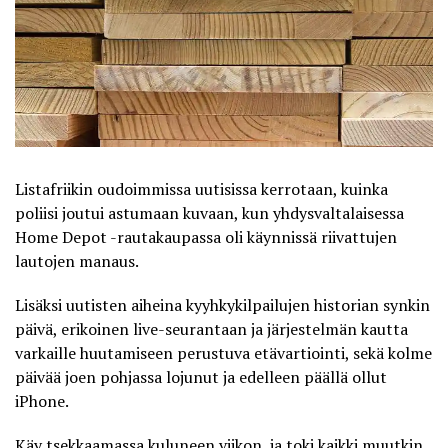
Listafriikin oudoimmissa uutisissa kerrotaan, kuinka
poliisi joutui astumaan kuvaan, kun yhdysvaltalaisessa
Home Depot -rautakaupassa oli käynnissä riivattujen
lautojen manaus.
Lisäksi uutisten aiheina kyyhkykilpailujen historian synkin
päivä, erikoinen live-seurantaan ja järjestelmän kautta
varkaille huutamiseen perustuva etävartiointi, sekä kolme
päivää joen pohjassa lojunut ja edelleen päällä ollut
iPhone.
Käy tsekkaamassa kuluneen viikon, ja toki kaikki muutkin,