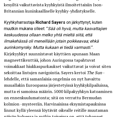
kesyiltä vaikuttavista kyyhkyistä ilmoitettaisiin Ison-
Britannian kuninkaalliselle kyyhky-yhdistykselle.
Kyyhkyharrastaja
Richard Sayers
on järkyttynyt, kuten
muutkin mukana olleet: ”
Sää oli hyvä, mutta kasvattajien
keskuudessa ollaan melko yhtä mieltä siitä, että
ilmakehässä oli meneillään jotain poikkeavaa; ehkä
aurinkomyrsky. Mutta kukaan ei tiedä varmasti.
”.
Kirjekyyhkyt suunnistavat käyttäen apunaan Maan
magneettikenttää, johon Auringossa tapahtuvat
voimakkaat hiukkaspurkaukset vaikuttavat ja voivat siten
sekoittaa lintujen navigointia. Sayers kertoi
The Sun
-
lehdelle
, että samanlaisia ongelmia on nyt havaittu
muuallakin Euroopassa järjestetyissä kyyhkykilpailuissa,
mutta ei samoissa määrin. 5000 kilpakyyhkyn katoaminen
on ennenkuulumatonta; sitä on verrattu Bermudan
kolmion -mysteeriin. Harvinaisissa eksymistapauksissa
linnut kyllä yleensä löytävät oikealle reitille muutaman
päivän kuluessa ja nytkin toiveissa on, että tuhannet