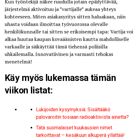
Kun työntekijä näkee ruudulla jotain epäilyttävää,
järjestelmä aktivoituu ja ”vartijalle” aukeaa yhteys
kohteeseen. Miten asiakasyritys sitten haluakaan, niin
uhasta voidaan ilmoittaa työvuorossa olevalle
henkilökunnalle tai sitten se erikoisempi tapa: Vartija voi
alkaa
huutaa kaupan kovaäänisten kautta mahdolliselle
varkaalle
ja säikäyttää tämä tiehensä poliisilla
uhkailemalla. Innovatiivinen ja varmasti tehokas
menetelmä!
Käy myös lukemassa tämän
viikon listat:
Lukijoiden kysymyksiä: Sisältääkö
palovaroitin tosiaan radioaktiivista ainetta?
Tätä suomalaiset kuukausien nimet
tarkoittavat – kesäkuun alkuperä yllättää!