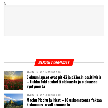
Δ
SUOSITUIMMAT
YLEISTIETO
5 päivää ago
Elokuun lapset ovat pitkiä ja pääosin positiivisia
– tiukka faktapaketti elokuusta ja elokuussa
syntyneistä
YLEISTIETO
3 päivää ago
Machu Picchu ja inkat – 10 uskomatonta faktaa
kadonneesta valtakunnasta