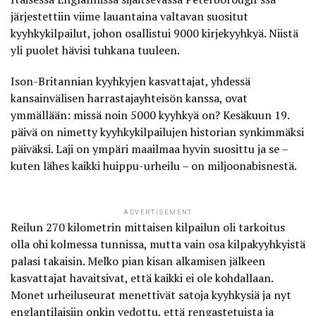
järjestettiin viime lauantaina valtavan suositut
kyyhkykilpailut, johon osallistui 9000 kirjekyyhkyä. Niistä
yli
puolet hävisi tuhkana tuuleen
.
Ison-Britannian kyyhkyjen kasvattajat, yhdessä
kansainvälisen harrastajayhteisön kanssa, ovat
ymmällään: missä noin 5000 kyyhkyä on? Kesäkuun 19.
päivä on nimetty kyyhkykilpailujen historian synkimmäksi
päiväksi. Laji on ympäri maailmaa hyvin suosittu ja se –
kuten lähes kaikki huippu-urheilu – on miljoonabisnestä.
ADVERTISEMENT
Reilun 270 kilometrin mittaisen kilpailun oli tarkoitus
olla ohi kolmessa tunnissa, mutta vain osa kilpakyyhkyistä
palasi takaisin. Melko pian kisan alkamisen jälkeen
kasvattajat havaitsivat, että kaikki ei ole kohdallaan.
Monet urheiluseurat menettivät satoja kyyhkysiä ja nyt
englantilaisiin onkin vedottu, että rengastetuista ja