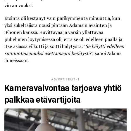
virran vuoksi.
Etsintä oli kestänyt vain parikymmentä minuuttia, kun
yksi sukeltajista nousi pintaan Adamsin avainten ja
iPhonen kanssa. Huvittavaa ja varsin yllättävää
puhelimen löytymisessä oli, että
se oli edelleen päällä
ja
itse asiassa vilkutti ja soitti hälytystä. ”
Se hälytti edelleen
sunnuntaiaamuksi asettamaani herätystä
”, sanoi Adams
ihmeissään.
ADVERTISEMENT
Kameravalvontaa tarjoava yhtiö
palkkaa etävartijoita