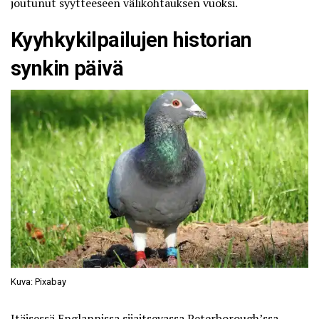
joutunut syytteeseen välikohtauksen vuoksi.
Kyyhkykilpailujen historian
synkin päivä
Kuva: Pixabay
Itäisessä Englannissa sijaitsevassa Peterborough’ssa