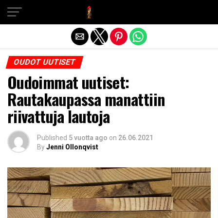
Exit mobile version
OUDOT UUTISET
Oudoimmat uutiset:
Rautakaupassa manattiin
riivattuja lautoja
Published
5 vuotta ago
on
26.06.2021
By
Jenni Ollonqvist