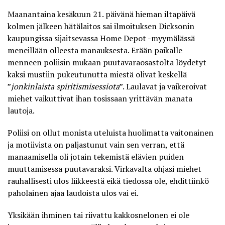
Maanantaina kesäkuun 21. päivänä hieman iltapäivä
kolmen jälkeen hätälaitos sai ilmoituksen Dicksonin
kaupungissa sijaitsevassa Home Depot -myymälässä
meneillään olleesta manauksesta. Erään paikalle
menneen poliisin mukaan puutavaraosastolta löydetyt
kaksi mustiin pukeutunutta miestä olivat keskellä
”
jonkinlaista spiritismisessiota
”. Laulavat ja vaikeroivat
miehet vaikuttivat ihan tosissaan yrittävän
manata
lautoja
.
Poliisi on ollut monista uteluista huolimatta vaitonainen
ja motiivista on paljastunut vain sen verran, että
manaamisella oli jotain tekemistä elävien puiden
muuttamisessa puutavaraksi. Virkavalta ohjasi miehet
rauhallisesti ulos liikkeestä eikä tiedossa ole, ehdittiinkö
paholainen ajaa laudoista ulos vai ei.
Yksikään ihminen tai riivattu kakkosnelonen ei ole