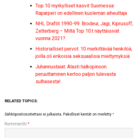
Top 10 myrkylliset kasvit Suomessa:
Raparperi on edellinen kuoleman aiheuttaja
NHL Draftit 1990-99: Brodeur, Jagr, Kiprusoff,
Zetterberg – Miltä Top 10:t näyttäisivät
vuonna 2021?
Historialliset pervot: 10 merkittävää henkilöä,
joilla oli erikoisia seksuaalisia mieltymyksiä
Juhannustaiat: Alasti halkopinoon
peruuttaminen kertoo paljon tulevasta
sulhasesta!
RELATED TOPICS:
Sähköpostiosoitettasi ei julkaista.
Pakolliset kentät on merkitty
*
Kommentti
*