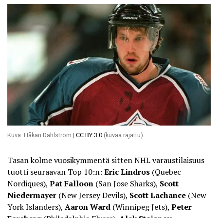
Kuva: Håkan Dahlström |
CC BY 3.0
(kuvaa rajattu)
Tasan kolme vuosikymmentä sitten NHL varaustilaisuus
tuotti seuraavan Top 10:n:
Eric Lindros
(Quebec
Nordiques),
Pat Falloon
(San Jose Sharks),
Scott
Niedermayer
(New Jersey Devils),
Scott Lachance
(New
York Islanders),
Aaron Ward
(Winnipeg Jets),
Peter