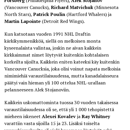
Forsberg
(Philadelphia Flyers),
Alek Stojanov
(Vancouver Canucks),
Richard Matvichuk
(Minnesota
North Stars),
Patrick Poulin
(Hartford Whalers) ja
Martin Lapointe
(Detroit Red Wings).
Kun katsotaan vuoden 1991 NHL Draftin
kärkikymmenikköä, siellä on melkoisen monta
kyseenalaista valintaa, joskin ne aivan kaikkein
kirkkaimmat nimet löytyvät kuitenkin kohtalaisen
korkeilta sijoilta. Kaikkein eniten kateeksi käy kuitenkin
Vancouver Canucksia, joka olisi voinut napata melkoisia
nimimiehiä varaustilaisuudessa, mutta kanadalaisseura
päätyi vain hieman yli 100 ottelua NHL-urallaan
pelanneeseen Alek Stojanoviin.
Kaikkein uskomattominta tuossa 30 vuoden takaisessa
varaustilaisuudessa oli se, että yli 1 000 tehopistettä
mieheen iskeneet
Alexei Kovalev
ja
Ray Whitney
varattiin vasta sijoilla 15 ja 23. Lisäksi toiselta