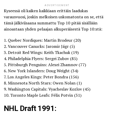
ADVERTISEMENT
Kyseessä oli kaiken kaikkiaan erittäin laadukas
varausvuosi, joskin melkoisen uskomatonta on se, että
tämä jälkiviisaana summattu Top 10 pitää sisällään
ainoastaan yhden pelaajan alkuperäisestä Top 10:stä:
1. Quebec Nordiques: Martin Brodeur (20)
2. Vancouver Canucks: Jaromir Jágr (5)
3. Detroit Red Wings: Keith Tkachuk (19)
4. Philadelphia Flyers: Sergei Zubov (85)
5. Pittsburgh Penguins: Alexei Zhamnov (77)
6. New York Islanders: Doug Weight (34)
7. Los Angeles Kings: Peter Bondra (156)
8. Minnesota North Stars: Owen Nolan (1)
9. Washington Capitals: Vyacheslav Kozlov (45)
10. Toronto Maple Leafs: Félix Potvin (31)
NHL Draft 1991: