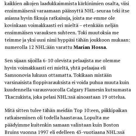
kaikkien aikojen laadukkaimmista kärkinimien osalta, viisi
ensimmäisenä varaamaan päässyttä NHL-seuraa teki itse
asiassa hyvin fiksuja ratkaisuja, joista me emme ole
kovinkaan voimakkaasti eri mieltä – etenkään neljän
ensimmäisen varauksen suhteen. Toki muutoksia me
teimme ja yksi uusi nimi hyppäsi tähän joukkoon mukaan:
numerolla 12 NHL:ään varattu
Marian Hossa
.
Sen sijaan sijoilla 6-10 olevista pelaajista me olemme
hyvin voimakkaasti eri mieltä, yhtä pelaajaa eli
Samsonovia lukuun ottamatta. Tokikaan mistään
varsinaisista floppivarauksista ei voida puhua muuta kuin
kuudennella varausvuorolla Calgary Flamesin kutsumasta
Tkaczukista, joka pelasi NHL:ssä ainoastaan 19 ottelua.
Mitä sitten tulee tähän meidän Top 10:een, piikkipaikan
ratkaiseminen oli todella haastavaa. Lopulta me
päädyimme kuitenkin samaan valintaan kuin Boston
Bruins vuonna 1997 eli edelleen 43-vuotiaana NHL:ssä