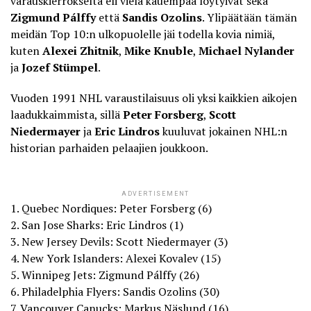
varauskierrokselta eli vielä kauempaa löytyivät sekä
Zigmund Pálffy
että
Sandis Ozolins
. Ylipäätään tämän
meidän Top 10:n ulkopuolelle jäi todella kovia nimiä,
kuten
Alexei Zhitnik
,
Mike Knuble
,
Michael Nylander
ja
Jozef Stümpel
.
Vuoden 1991 NHL varaustilaisuus oli yksi kaikkien aikojen
laadukkaimmista, sillä
Peter Forsberg
,
Scott
Niedermayer
ja
Eric Lindros
kuuluvat jokainen NHL:n
historian parhaiden pelaajien joukkoon.
ADVERTISEMENT
1. Quebec Nordiques: Peter Forsberg (6)
2. San Jose Sharks: Eric Lindros (1)
3. New Jersey Devils: Scott Niedermayer (3)
4. New York Islanders: Alexei Kovalev (15)
5. Winnipeg Jets: Zigmund Pálffy (26)
6. Philadelphia Flyers: Sandis Ozolins (30)
7. Vancouver Canucks: Markus Näslund (16)