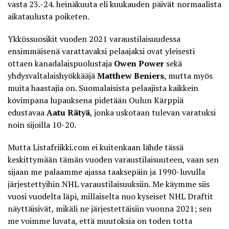
vasta 23.-24. heinäkuuta eli kuukauden päivät normaalista
aikataulusta poiketen.
Ykkössuosikit vuoden 2021 varaustilaisuudessa
ensimmäisenä varattavaksi pelaajaksi ovat yleisesti
ottaen kanadalaispuolustaja
Owen Power
sekä
yhdysvaltalaishyökkääjä
Matthew Beniers
, mutta myös
muita haastajia on. Suomalaisista pelaajista kaikkein
kovimpana lupauksena pidetään Oulun Kärppiä
edustavaa
Aatu Rätyä
, jonka uskotaan tulevan varatuksi
noin sijoilla 10-20.
Mutta
Listafriikki.com
ei kuitenkaan lähde tässä
keskittymään tämän vuoden varaustilaisuuteen, vaan sen
sijaan me palaamme ajassa taaksepäin ja 1990-luvulla
järjestettyihin NHL varaustilaisuuksiin. Me käymme siis
vuosi vuodelta läpi, millaiselta nuo kyseiset NHL Draftit
näyttäisivät, mikäli ne järjestettäisiin vuonna 2021; sen
me voimme luvata, että muutoksia on toden totta