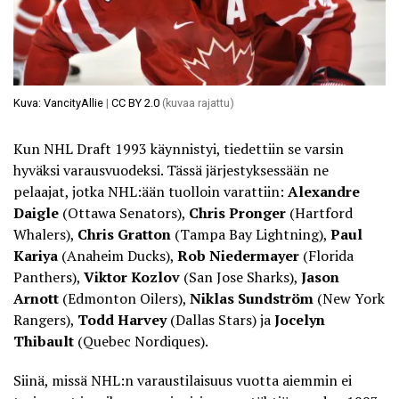
Kuva: VancityAllie
|
CC BY 2.0
(kuvaa rajattu)
Kun NHL Draft 1993 käynnistyi, tiedettiin se varsin
hyväksi varausvuodeksi. Tässä järjestyksessään ne
pelaajat, jotka NHL:ään tuolloin varattiin:
Alexandre
Daigle
(Ottawa Senators),
Chris Pronger
(Hartford
Whalers),
Chris Gratton
(Tampa Bay Lightning),
Paul
Kariya
(Anaheim Ducks),
Rob Niedermayer
(Florida
Panthers),
Viktor Kozlov
(San Jose Sharks),
Jason
Arnott
(Edmonton Oilers),
Niklas Sundström
(New York
Rangers),
Todd Harvey
(Dallas Stars) ja
Jocelyn
Thibault
(Quebec Nordiques).
Siinä, missä NHL:n varaustilaisuus vuotta aiemmin ei