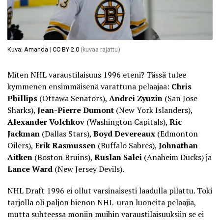
Kuva: Amanda
|
CC BY 2.0
(kuvaa rajattu)
Miten NHL varaustilaisuus 1996 eteni? Tässä tulee
kymmenen ensimmäisenä varattuna pelaajaa:
Chris
Phillips
(Ottawa Senators),
Andrei Zyuzin
(San Jose
Sharks),
Jean-Pierre Dumont
(New York Islanders),
Alexander Volchkov
(Washington Capitals),
Ric
Jackman
(Dallas Stars),
Boyd Devereaux
(Edmonton
Oilers),
Erik Rasmussen
(Buffalo Sabres),
Johnathan
Aitken
(Boston Bruins),
Ruslan Salei
(Anaheim Ducks) ja
Lance Ward
(New Jersey Devils).
NHL Draft 1996 ei ollut varsinaisesti laadulla pilattu. Toki
tarjolla oli paljon hienon NHL-uran luoneita pelaajia,
mutta suhteessa moniin muihin varaustilaisuuksiin se ei