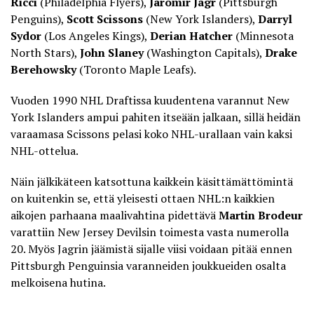
Ricci
(Philadelphia Flyers),
Jaromir Jágr
(Pittsburgh
Penguins),
Scott Scissons
(New York Islanders),
Darryl
Sydor
(Los Angeles Kings),
Derian Hatcher
(Minnesota
North Stars),
John Slaney
(Washington Capitals),
Drake
Berehowsky
(Toronto Maple Leafs).
Vuoden 1990 NHL Draftissa kuudentena varannut New
York Islanders ampui pahiten itseään jalkaan, sillä heidän
varaamasa Scissons pelasi koko NHL-urallaan vain kaksi
NHL-ottelua.
Näin jälkikäteen katsottuna kaikkein käsittämättömintä
on kuitenkin se, että yleisesti ottaen NHL:n kaikkien
aikojen parhaana maalivahtina pidettävä
Martin Brodeur
varattiin New Jersey Devilsin toimesta vasta numerolla
20. Myös Jagrin jäämistä sijalle viisi voidaan pitää ennen
Pittsburgh Penguinsia varanneiden joukkueiden osalta
melkoisena hutina.