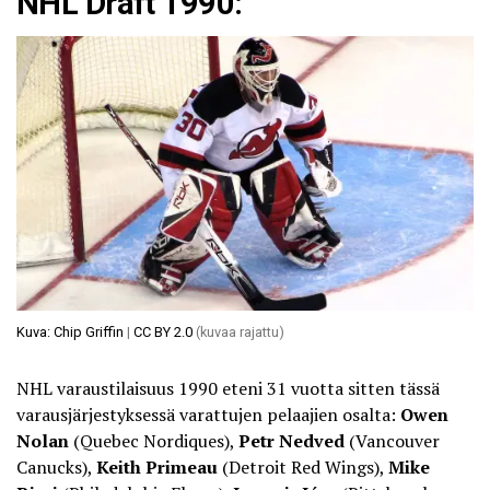
NHL Draft 1990:
Kuva: Chip Griffin
|
CC BY 2.0
(kuvaa rajattu)
NHL varaustilaisuus 1990 eteni 31 vuotta sitten tässä
varausjärjestyksessä varattujen pelaajien osalta:
Owen
Nolan
(Quebec Nordiques),
Petr Nedved
(Vancouver
Canucks),
Keith Primeau
(Detroit Red Wings),
Mike