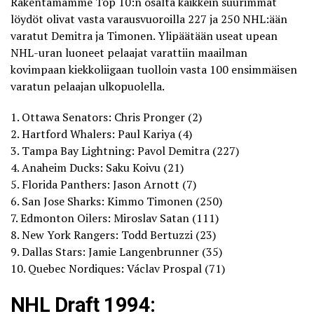
Rakentamamme Top 10:n osalta kaikkein suurimmat
löydöt olivat vasta varausvuoroilla 227 ja 250 NHL:ään
varatut Demitra ja Timonen. Ylipäätään useat upean
NHL-uran luoneet pelaajat varattiin maailman
kovimpaan kiekkoliigaan tuolloin vasta 100 ensimmäisen
varatun pelaajan ulkopuolella.
1. Ottawa Senators: Chris Pronger (2)
2. Hartford Whalers: Paul Kariya (4)
3. Tampa Bay Lightning: Pavol Demitra (227)
4. Anaheim Ducks: Saku Koivu (21)
5. Florida Panthers: Jason Arnott (7)
6. San Jose Sharks: Kimmo Timonen (250)
7. Edmonton Oilers: Miroslav Satan (111)
8. New York Rangers: Todd Bertuzzi (23)
9. Dallas Stars: Jamie Langenbrunner (35)
10. Quebec Nordiques: Václav Prospal (71)
NHL Draft 1994: