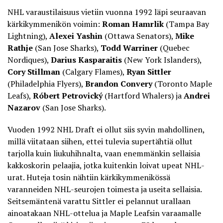
NHL varaustilaisuus vietiin vuonna 1992 läpi seuraavan
kärkikymmenikön voimin:
Roman Hamrlik
(Tampa Bay
Lightning),
Alexei Yashin
(Ottawa Senators),
Mike
Rathje
(San Jose Sharks),
Todd Warriner
(Quebec
Nordiques),
Darius Kasparaitis
(New York Islanders),
Cory Stillman
(Calgary Flames),
Ryan Sittler
(Philadelphia Flyers),
Brandon Convery
(Toronto Maple
Leafs),
Róbert Petrovický
(Hartford Whalers) ja
Andrei
Nazarov
(San Jose Sharks).
Vuoden 1992 NHL Draft ei ollut siis syvin mahdollinen,
millä viitataan siihen, ettei tulevia supertähtiä ollut
tarjolla kuin liukuhihnalta, vaan enemmänkin sellaisia
kakkoskorin pelaajia, jotka kuitenkin loivat upeat NHL-
urat. Huteja tosin nähtiin kärkikymmenikössä
varanneiden NHL-seurojen toimesta ja useita sellaisia.
Seitsemäntenä varattu Sittler ei pelannut urallaan
ainoatakaan NHL-ottelua ja Maple Leafsin varaamalle