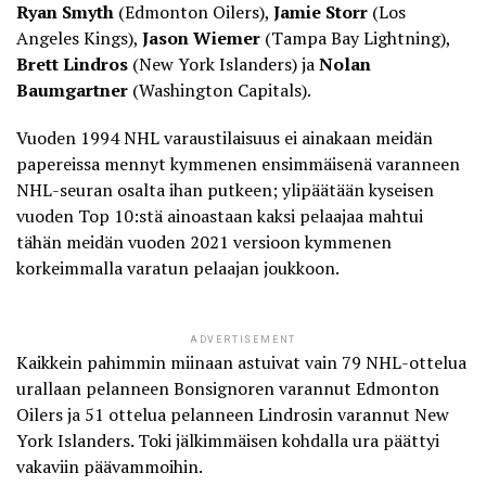
Ryan Smyth
(Edmonton Oilers),
Jamie Storr
(Los
Angeles Kings),
Jason Wiemer
(Tampa Bay Lightning),
Brett Lindros
(New York Islanders) ja
Nolan
Baumgartner
(Washington Capitals).
Vuoden 1994 NHL varaustilaisuus ei ainakaan meidän
papereissa mennyt kymmenen ensimmäisenä varanneen
NHL-seuran osalta ihan putkeen; ylipäätään kyseisen
vuoden Top 10:stä ainoastaan kaksi pelaajaa mahtui
tähän meidän vuoden 2021 versioon kymmenen
korkeimmalla varatun pelaajan joukkoon.
ADVERTISEMENT
Kaikkein pahimmin miinaan astuivat vain 79 NHL-ottelua
urallaan pelanneen Bonsignoren varannut Edmonton
Oilers ja 51 ottelua pelanneen Lindrosin varannut New
York Islanders. Toki jälkimmäisen kohdalla ura päättyi
vakaviin päävammoihin.