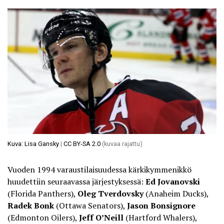
Kuva: Lisa Gansky
|
CC BY-SA 2.0
(kuvaa rajattu)
Vuoden 1994 varaustilaisuudessa kärkikymmenikkö
huudettiin seuraavassa järjestyksessä:
Ed Jovanovski
(Florida Panthers),
Oleg Tverdovsky
(Anaheim Ducks),
Radek Bonk
(Ottawa Senators),
Jason Bonsignore
(Edmonton Oilers),
Jeff O’Neill
(Hartford Whalers),