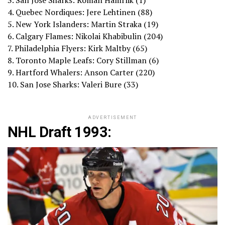
3. San Jose Sharks: Roman Hamrlik (1)
4. Quebec Nordiques: Jere Lehtinen (88)
5. New York Islanders: Martin Straka (19)
6. Calgary Flames: Nikolai Khabibulin (204)
7. Philadelphia Flyers: Kirk Maltby (65)
8. Toronto Maple Leafs: Cory Stillman (6)
9. Hartford Whalers: Anson Carter (220)
10. San Jose Sharks: Valeri Bure (33)
ADVERTISEMENT
NHL Draft 1993: