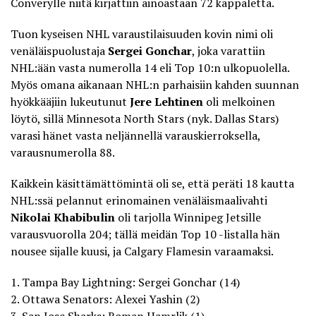
Converylle niitä kirjattiin ainoastaan 72 kappaletta.
Tuon kyseisen NHL varaustilaisuuden kovin nimi oli
venäläispuolustaja
Sergei Gonchar
, joka varattiin
NHL:ään vasta numerolla 14 eli Top 10:n ulkopuolella.
Myös omana aikanaan NHL:n parhaisiin kahden suunnan
hyökkääjiin lukeutunut
Jere Lehtinen
oli melkoinen
löytö, sillä Minnesota North Stars (nyk. Dallas Stars)
varasi hänet vasta neljännellä varauskierroksella,
varausnumerolla 88.
Kaikkein käsittämättömintä oli se, että peräti 18 kautta
NHL:ssä pelannut erinomainen venäläismaalivahti
Nikolai Khabibulin
oli tarjolla Winnipeg Jetsille
varausvuorolla 204; tällä meidän Top 10 -listalla hän
nousee sijalle kuusi, ja Calgary Flamesin varaamaksi.
1. Tampa Bay Lightning: Sergei Gonchar (14)
2. Ottawa Senators: Alexei Yashin (2)