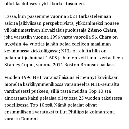
ollut laadullisesti yhtä korkeatasoinen.
Tässä, kun pääsemme vuonna 2021 tarkastelemaan
asioita jälkiviisaan perspektiivistä, ykkösnimeksi nousee
yli kaksimetrinen slovakialaispuolustaja
Zdeno Chára
,
joka varattiin vuonna 1996 vasta vuorolla 56. Chára on
nykyisin 44-vuotias ja hän pelaa edelleen maailman
kovimmassa kiekkoliigassa; NHL-otteluita hän on
pelannut jo huimat 1 608 ja hän on voittanut kertaalleen
Stanley Cupin, vuonna 2011 Boston Bruinsin paidassa.
Vuoden 1996 NHL varaustilaisuus ei mennyt kovinkaan
monelta kärkikymmenikössä varanneelta NHL-seuralta
varsinaisesti putkeen, sillä tästä meidän Top 10:stä
ainoastaan kaksi pelaajaa oli tuossa 25 vuoden takaisessa
todellisessa Top 10:ssä. Nämä pelaajat olivat
ensimmäisenä varatuksi tullut Phillips ja kolmantena
varattu Dumont.