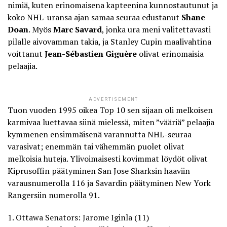
nimiä, kuten erinomaisena kapteenina kunnostautunut ja
koko NHL-uransa ajan samaa seuraa edustanut
Shane
Doan
. Myös
Marc Savard
, jonka ura meni valitettavasti
pilalle aivovamman takia, ja Stanley Cupin maalivahtina
voittanut
Jean-Sébastien Giguère
olivat erinomaisia
pelaajia.
ADVERTISEMENT
Tuon vuoden 1995 oikea Top 10 sen sijaan oli melkoisen
karmivaa luettavaa siinä mielessä, miten ”vääriä” pelaajia
kymmenen ensimmäisenä varannutta NHL-seuraa
varasivat; enemmän tai vähemmän puolet olivat
melkoisia huteja. Ylivoimaisesti kovimmat löydöt olivat
Kiprusoffin päätyminen San Jose Sharksin haaviin
varausnumerolla 116 ja Savardin päätyminen New York
Rangersiin numerolla 91.
1. Ottawa Senators: Jarome Iginla (11)