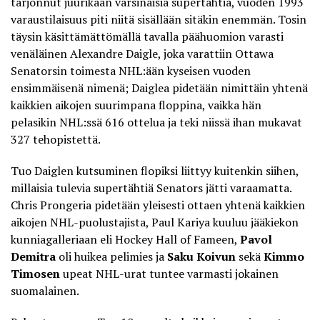
tarjonnut juurikaan varsinaisia supertähtiä, vuoden 1993
varaustilaisuus piti niitä sisällään sitäkin enemmän. Tosin
täysin käsittämättömällä tavalla päähuomion varasti
venäläinen Alexandre Daigle, joka varattiin Ottawa
Senatorsin toimesta NHL:ään kyseisen vuoden
ensimmäisenä nimenä; Daiglea pidetään nimittäin yhtenä
kaikkien aikojen suurimpana floppina, vaikka hän
pelasikin NHL:ssä 616 ottelua ja teki niissä ihan mukavat
327 tehopistettä.
Tuo Daiglen kutsuminen flopiksi liittyy kuitenkin siihen,
millaisia tulevia supertähtiä Senators jätti varaamatta.
Chris Prongeria pidetään yleisesti ottaen yhtenä kaikkien
aikojen NHL-puolustajista, Paul Kariya kuuluu jääkiekon
kunniagalleriaan eli Hockey Hall of Fameen,
Pavol
Demitra
oli huikea pelimies ja
Saku Koivun
sekä
Kimmo
Timosen
upeat NHL-urat tuntee varmasti jokainen
suomalainen.