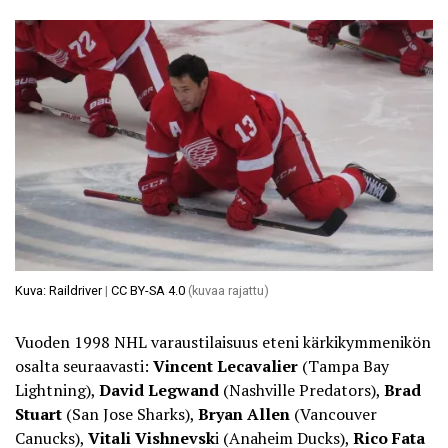
Kuva: Raildriver
|
CC BY-SA 4.0
(kuvaa rajattu)
Vuoden 1998 NHL varaustilaisuus eteni kärkikymmenikön
osalta seuraavasti:
Vincent Lecavalier
(Tampa Bay
Lightning),
David Legwand
(Nashville Predators),
Brad
Stuart
(San Jose Sharks),
Bryan Allen
(Vancouver
Canucks),
Vitali Vishnevsk
i (Anaheim Ducks),
Rico Fata