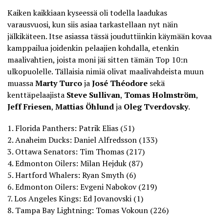
Kaiken kaikkiaan kyseessä oli todella laadukas
varausvuosi, kun siis asiaa tarkastellaan nyt näin
jälkikäteen. Itse asiassa tässä jouduttiinkin käymään kovaa
kamppailua joidenkin pelaajien kohdalla, etenkin
maalivahtien, joista moni jäi sitten tämän Top 10:n
ulkopuolelle. Tällaisia nimiä olivat maalivahdeista muun
muassa
Marty Turco
ja
José Théodore
sekä
kenttäpelaajista
Steve Sullivan
,
Tomas Holmström
,
Jeff Friesen
,
Mattias Öhlund
ja
Oleg Tverdovsky
.
1. Florida Panthers: Patrik Elias (51)
2. Anaheim Ducks: Daniel Alfredsson (133)
3. Ottawa Senators: Tim Thomas (217)
4. Edmonton Oilers: Milan Hejduk (87)
5. Hartford Whalers: Ryan Smyth (6)
6. Edmonton Oilers: Evgeni Nabokov (219)
7. Los Angeles Kings: Ed Jovanovski (1)
8. Tampa Bay Lightning: Tomas Vokoun (226)