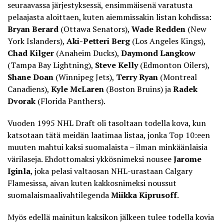
seuraavassa järjestyksessä, ensimmäisenä varatusta
pelaajasta aloittaen, kuten aiemmissakin listan kohdissa:
Bryan Berard
(Ottawa Senators),
Wade Redden
(New
York Islanders),
Aki-Petteri Berg
(Los Angeles Kings),
Chad Kilger
(Anaheim Ducks),
Daymond Langkow
(Tampa Bay Lightning),
Steve Kelly
(Edmonton Oilers),
Shane Doan
(Winnipeg Jets),
Terry Ryan
(Montreal
Canadiens),
Kyle McLaren
(Boston Bruins) ja
Radek
Dvorak
(Florida Panthers).
Vuoden 1995 NHL Draft oli tasoltaan todella kova, kun
katsotaan tätä meidän laatimaa listaa, jonka Top 10:een
muuten mahtui kaksi suomalaista – ilman minkäänlaisia
värilaseja. Ehdottomaksi ykkösnimeksi nousee
Jarome
Iginla
, joka pelasi valtaosan NHL-urastaan Calgary
Flamesissa, aivan kuten kakkosnimeksi noussut
suomalaismaalivahtilegenda
Miikka Kiprusoff
.
Myös edellä mainitun kaksikon jälkeen tulee todella kovia