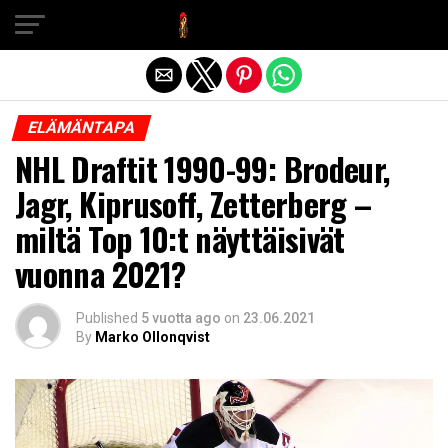
Exit mobile version
ELÄMÄNTAPA
NHL Draftit 1990-99: Brodeur,
Jagr, Kiprusoff, Zetterberg –
miltä Top 10:t näyttäisivät
vuonna 2021?
Published
5 vuotta ago
on
23.06.2021
By
Marko Ollonqvist