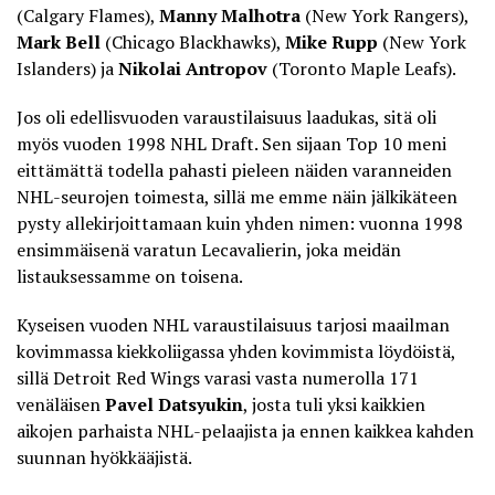
(Calgary Flames),
Manny Malhotra
(New York Rangers),
Mark Bell
(Chicago Blackhawks),
Mike Rupp
(New York
Islanders) ja
Nikolai Antropov
(Toronto Maple Leafs).
Jos oli edellisvuoden varaustilaisuus laadukas, sitä oli
myös vuoden 1998 NHL Draft. Sen sijaan Top 10 meni
eittämättä todella pahasti pieleen näiden varanneiden
NHL-seurojen toimesta, sillä me emme näin jälkikäteen
pysty allekirjoittamaan kuin yhden nimen: vuonna 1998
ensimmäisenä varatun Lecavalierin, joka meidän
listauksessamme on toisena.
Kyseisen vuoden NHL varaustilaisuus tarjosi maailman
kovimmassa kiekkoliigassa yhden kovimmista löydöistä,
sillä Detroit Red Wings varasi vasta numerolla 171
venäläisen
Pavel Datsyukin
, josta tuli yksi kaikkien
aikojen parhaista NHL-pelaajista ja ennen kaikkea kahden
suunnan hyökkääjistä.