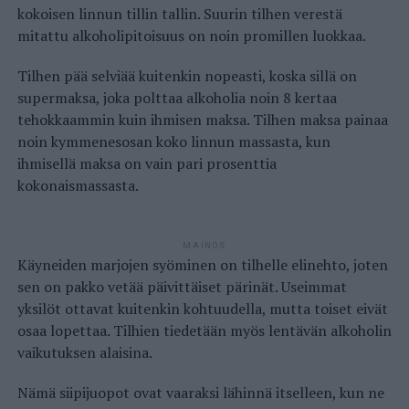
kokoisen linnun tillin tallin. Suurin tilhen verestä
mitattu alkoholipitoisuus on noin promillen luokkaa.
Tilhen pää selviää kuitenkin nopeasti, koska sillä on
supermaksa, joka polttaa alkoholia noin 8 kertaa
tehokkaammin kuin ihmisen maksa. Tilhen maksa painaa
noin kymmenesosan koko linnun massasta, kun
ihmisellä maksa on vain pari prosenttia
kokonaismassasta.
MAINOS
Käyneiden marjojen syöminen on tilhelle elinehto, joten
sen on pakko vetää päivittäiset pärinät. Useimmat
yksilöt ottavat kuitenkin kohtuudella, mutta toiset eivät
osaa lopettaa. Tilhien tiedetään myös lentävän alkoholin
vaikutuksen alaisina.
Nämä siipijuopot ovat vaaraksi lähinnä itselleen, kun ne