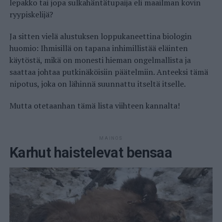
lepakko tai jopa sulkahäntätupaija eli maailman kovin
ryypiskelijä?
Ja sitten vielä alustuksen loppukaneettina biologin
huomio: Ihmisillä on tapana inhimillistää eläinten
käytöstä, mikä on monesti hieman ongelmallista ja
saattaa johtaa putkinäköisiin päätelmiin. Anteeksi tämä
nipotus, joka on lähinnä suunnattu itseltä itselle.
Mutta otetaanhan tämä lista viihteen kannalta!
MAINOS
Karhut haistelevat bensaa