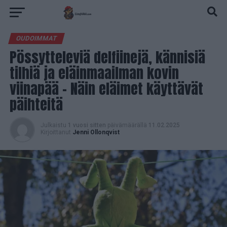
OUDOIMMAT
Pössytteleviä delfiinejä, kännisiä
tilhiä ja eläinmaailman kovin
viinapää – Näin eläimet käyttävät
päihteitä
Julkaistu
1 vuosi sitten
päivämäärällä
11.02.2025
Kirjoittanut
Jenni Ollonqvist