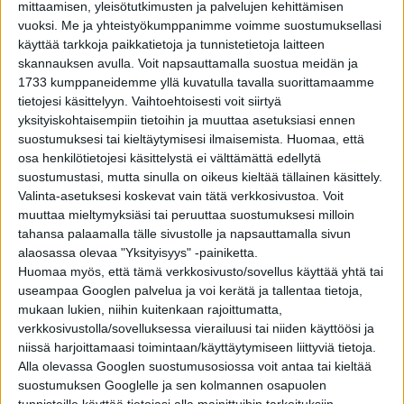
epäillään rattijuopumuksesta: seiso yhdellä jalalla,
mittaamisen, yleisötutkimusten ja palvelujen kehittämisen
vuoksi.
Me ja yhteistyökumppanimme voimme suostumuksellasi
kävele suoraan viivaa pitkin, kosketa sormella nenää,
käyttää tarkkoja paikkatietoja ja tunnistetietoja laitteen
luettele aakkoset takaperin.
skannauksen avulla. Voit napsauttamalla suostua meidän ja
1733 kumppaneidemme yllä kuvatulla tavalla suorittamaamme
tietojesi käsittelyyn. Vaihtoehtoisesti voit siirtyä
MAINOS
yksityiskohtaisempiin tietoihin ja muuttaa asetuksiasi ennen
Belizen lepakot selviytyivät testistä huomattavasti
suostumuksesi tai kieltäytymisesi ilmaisemista.
Huomaa, että
paremmin kuin ihminen kolmen promillen humalassa.
osa henkilötietojesi käsittelystä ei välttämättä edellytä
Viinan litkiminen
ei merkittävästi vaikuta lepakoiden
suostumustasi, mutta sinulla on oikeus kieltää tällainen käsittely.
lentosuoritukseen tai niiden käyttämään
Valinta-asetuksesi koskevat vain tätä verkkosivustoa. Voit
kaikuluotaukseen
.
muuttaa mieltymyksiäsi tai peruuttaa suostumuksesi milloin
tahansa palaamalla tälle sivustolle ja napsauttamalla sivun
alaosassa olevaa "Yksityisyys" -painiketta.
Mutta tämä pitää paikkansa vain Etelä- ja Keski-
Huomaa myös, että tämä verkkosivusto/sovellus käyttää yhtä tai
Amerikassa tavattavilla lepakoilla, sillä niiden Afrikassa,
useampaa Googlen palvelua ja voi kerätä ja tallentaa tietoja,
Lähi-idässä ja Välimeren ympäristössä elävä sukulainen,
mukaan lukien, niihin kuitenkaan rajoittumatta,
afrikanronkko,
ei selvinnyt esteradasta puhtain
verkkosivustolla/sovelluksessa vierailuusi tai niiden käyttöösi ja
paperein
. Todennäköisesti amerikkalaisille lepakoille on
niissä harjoittamaasi toimintaan/käyttäytymiseen liittyviä tietoja.
kehittynyt korkea alkoholin sietokyky siksi, että se on
Alla olevassa Googlen suostumusosiossa voit antaa tai kieltää
mahdollistanut niille sellaisten hedelmien syömisen,
suostumuksen Googlelle ja sen kolmannen osapuolen
tunnisteille käyttää tietojasi alla mainittuihin tarkoituksiin.