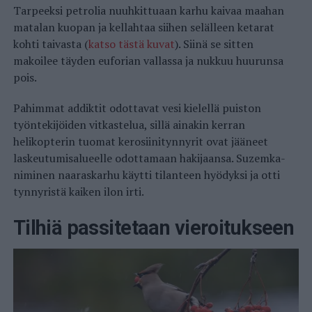
Tarpeeksi petrolia nuuhkittuaan karhu kaivaa maahan
matalan kuopan ja kellahtaa siihen selälleen ketarat
kohti taivasta (
katso tästä kuvat
). Siinä se sitten
makoilee täyden euforian vallassa ja nukkuu huurunsa
pois.
Pahimmat addiktit odottavat vesi kielellä puiston
työntekijöiden vitkastelua, sillä ainakin kerran
helikopterin tuomat kerosiinitynnyrit ovat jääneet
laskeutumisalueelle odottamaan hakijaansa. Suzemka-
niminen naaraskarhu käytti tilanteen hyödyksi ja otti
tynnyristä kaiken ilon irti.
Tilhiä passitetaan vieroitukseen