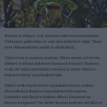
Ihmiset ja eläimet ovat monessa suhteessa samanlaisia.
Viehtymys päihteisiin on vain yksi yhdistävä tekijä. Tässä
ovat eläinmaailman narkit ja alkoholistit.
Viina virtaa ja oopiumi maistuu. Miten monin eri tavoin
eläimet ovatkaan keksineet huumata itsensä!? Ihminen
ei siis ole lajina mitenkään erityinen ja myös eläinten
joukosta löytyy ongelmakäyttäjiä.
Näistä melko huvittavista tapauksista löytyy paljon
yhtymäkohtia ihmisten humalakäyttäytymiseen.
Löydätkö sinä listalta sisäisen tilhesi, kärpäsesi tai
kenties kengurusi? Vai oletko kenties korkean sietokyvyn