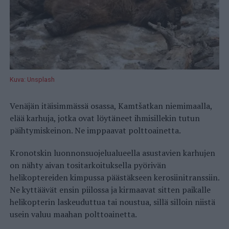
Kuva: Unsplash
Venäjän itäisimmässä osassa, Kamtšatkan niemimaalla,
elää karhuja, jotka ovat löytäneet ihmisillekin tutun
päihtymiskeinon. Ne imppaavat polttoainetta.
Kronotskin luonnonsuojelualueella asustavien karhujen
on nähty aivan tositarkoituksella pyörivän
helikoptereiden kimpussa päästäkseen kerosiinitranssiin.
Ne kyttäävät ensin piilossa ja kirmaavat sitten paikalle
helikopterin laskeuduttua tai noustua, sillä silloin niistä
usein valuu maahan polttoainetta.