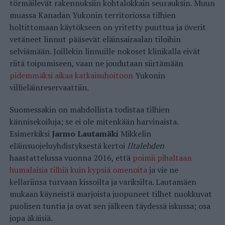
törmäilevät rakennuksiin kohtalokkain seurauksin. Muun
muassa Kanadan Yukonin territoriossa tilhien
holtittomaan käytökseen on yritetty puuttua ja överit
vetäneet linnut pääsevät eläinsairaalan tiloihin
selviämään. Joillekin linnuille nokoset klinikalla eivät
riitä toipumiseen, vaan ne joudutaan siirtämään
pidemmäksi aikaa katkaisuhoitoon
Yukonin
villieläinreservaattiin.
Suomessakin on mahdollista todistaa tilhien
kännisekoiluja; se ei ole mitenkään harvinaista.
Esimerkiksi
Jarmo Lautamäki
Mikkelin
eläinsuojeluyhdistyksestä kertoi
Iltalehden
haastattelussa vuonna 2016, että
poimii pihaltaan
humalaisia tilhiä kuin kypsiä omenoita
ja vie ne
kellariinsa turvaan kissoilta ja variksilta. Lautamäen
mukaan käyneistä marjoista juopuneet tilhet nuokkuvat
puolisen tuntia ja ovat sen jälkeen täydessä iskussa; osa
jopa äkäisiä.