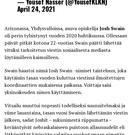
— Yousef Nasser (@YousefKLKN)
April 24, 2021
Arizonassa, Yhdysvalloissa, asuva opiskelija
Josh Swain
oli perin tylsistynyt vuoden 2020 huhtikuussa. Ollessaan
päivät pitkät kotona 22-vuotias Swain päätti lähettää
vitsiksi tarkoitetun viestin sosiaalisesta mediasta
löytämilleen kaimoilleen.
Swain haastoi nämä Josh Swain -nimiset taisteluun, joka
käytäisiin tasan vuoden kuluttua viestissä ilmoitettujen
koordinaattien mukaisessa paikassa. Voittaja saisi
yksinoikeuden nimen käyttämiseen.
Vitsailu muuttui nopeasti todelliseksi suunnitelmaksi ja
viime lauantaina, tasan vuosi Swainin lähettämän viestin
jälkeen, sadat Joshit – sukunimestä riippumatta –
kerääntyivät nebraskalaiseen puistoon allasnuudelit eli
lötköpötköt käsissään valmiina puolustamaan nimeään.