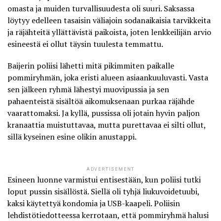
omasta ja muiden turvallisuudesta oli suuri. Saksassa
löytyy edelleen tasaisin väliajoin sodanaikaisia tarvikkeita
ja räjähteitä yllättävistä paikoista, joten lenkkeilijän arvio
esineestä ei ollut täysin tuulesta temmattu.
Baijerin poliisi lähetti mitä pikimmiten paikalle
pommiryhmän, joka eristi alueen asiaankuuluvasti. Vasta
sen jälkeen ryhmä lähestyi muovipussia ja sen
pahaenteistä sisältöä aikomuksenaan purkaa räjähde
vaarattomaksi. Ja kyllä, pussissa oli jotain hyvin paljon
kranaattia muistuttavaa, mutta purettavaa ei silti ollut,
sillä
kyseinen esine olikin anustappi
.
ADVERTISEMENT
Esineen luonne varmistui entisestään, kun poliisi tutki
loput pussin sisällöstä. Siellä oli tyhjä liukuvoidetuubi,
kaksi käytettyä kondomia ja USB-kaapeli. Poliisin
lehdistötiedotteessa kerrotaan, että pommiryhmä halusi