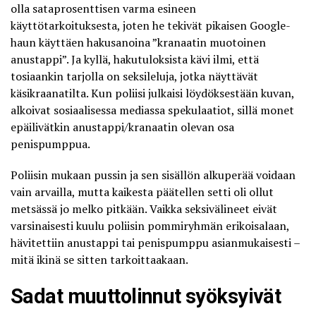
olla sataprosenttisen varma esineen
käyttötarkoituksesta, joten he tekivät pikaisen Google-
haun käyttäen hakusanoina ”kranaatin muotoinen
anustappi”. Ja kyllä, hakutuloksista kävi ilmi, että
tosiaankin tarjolla on seksileluja, jotka näyttävät
käsikraanatilta. Kun poliisi julkaisi löydöksestään kuvan,
alkoivat sosiaalisessa mediassa spekulaatiot, sillä monet
epäilivätkin anustappi/kranaatin olevan osa
penispumppua.
Poliisin mukaan pussin ja sen sisällön alkuperää voidaan
vain arvailla, mutta kaikesta päätellen setti oli ollut
metsässä jo melko pitkään. Vaikka seksivälineet eivät
varsinaisesti kuulu poliisin pommiryhmän erikoisalaan,
hävitettiin anustappi tai penispumppu asianmukaisesti –
mitä ikinä se sitten tarkoittaakaan.
Sadat muuttolinnut syöksyivät