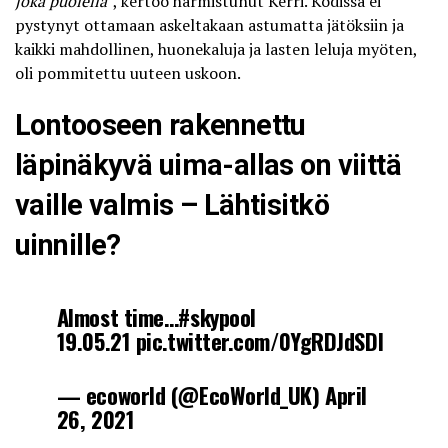
joka puolella
”, kertoo harmistunut Kerri. Kodissa ei
pystynyt ottamaan askeltakaan astumatta jätöksiin ja
kaikki mahdollinen, huonekaluja ja lasten leluja myöten,
oli pommitettu uuteen uskoon.
Lontooseen rakennettu
läpinäkyvä uima-allas on viittä
vaille valmis – Lähtisitkö
uinnille?
Almost time…
#skypool
19.05.21
pic.twitter.com/0YgRDJdSDl
— ecoworld (@EcoWorld_UK)
April
26, 2021