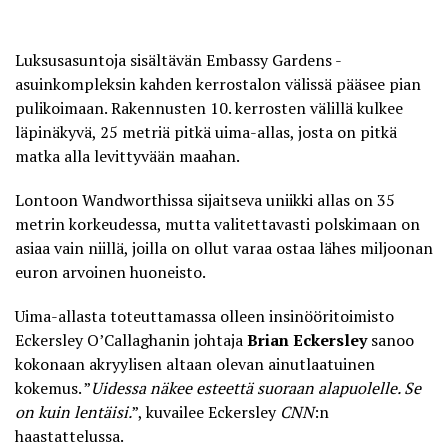
Luksusasuntoja sisältävän Embassy Gardens -
asuinkompleksin kahden kerrostalon välissä pääsee pian
pulikoimaan. Rakennusten 10. kerrosten välillä kulkee
läpinäkyvä, 25 metriä pitkä uima-allas
, josta on pitkä
matka alla levittyvään maahan.
Lontoon Wandworthissa sijaitseva uniikki allas on 35
metrin korkeudessa, mutta valitettavasti polskimaan on
asiaa vain niillä, joilla on ollut varaa ostaa lähes miljoonan
euron arvoinen huoneisto.
Uima-allasta toteuttamassa olleen insinööritoimisto
Eckersley O’Callaghanin johtaja
Brian Eckersley
sanoo
kokonaan akryylisen altaan olevan ainutlaatuinen
kokemus. ”
Uidessa näkee esteettä suoraan alapuolelle. Se
on kuin lentäisi.
”, kuvailee Eckersley
CNN
:n
haastattelussa.