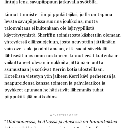
lintuja lensi savupiippuun
jatkuvalla syötöllä.
Linnut tunnistettiin piippukiitäjiksi, joilla on tapana
levätä savupiipuissa suurina joukkoina, mutta
talonvaltaus ei kuitenkaan ole lajityypillistä
käyttäytymistä. Sheriffin toimistosta käskettiin olemaan
yhteydessä eläinsuojeluun, josta neuvottiin jättämään
vain ovet auki ja odottamaan, että sadat siivekkäät
lähtisivät ulos omin nokkineen. Linnut eivät kuitenkaan
vaikuttaneet olevan innokkaita jättämään uutta
asumustaan ja sotkivat Kerrin kotia ulosteillaan.
Hotellissa vietetyn yön jälkeen Kerri kävi perheensä ja
naapureidensa kanssa toimeen ja pahvilaatikot ja
pyyhkeet apunaan he hätistivät lähemmäs tuhat
piippukiitäjää matkoihinsa.
ADVERTISEMENT
”
Olohuoneessa, keittiössä ja eteisessä on linnunkakkaa