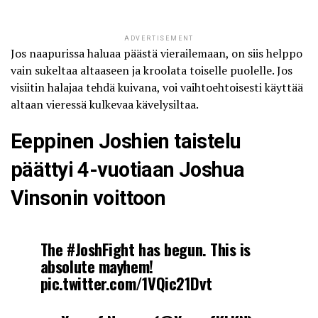
ADVERTISEMENT
Jos naapurissa haluaa päästä vierailemaan, on siis helppo
vain sukeltaa altaaseen ja kroolata toiselle puolelle. Jos
visiitin halajaa tehdä kuivana, voi vaihtoehtoisesti käyttää
altaan vieressä kulkevaa kävelysiltaa.
Eeppinen Joshien taistelu
päättyi 4-vuotiaan Joshua
Vinsonin voittoon
The
#JoshFight
has begun. This is
absolute mayhem!
pic.twitter.com/1VQic21Dvt