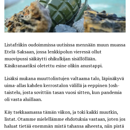
Listafriikin oudoimmissa uutisissa mennään muun muassa
Etelä-Saksaan, jossa lenkkipolun vieressä ollut
muovipussi säikäytti ohikulkijan sisällöllään.
Käsikranaatiksi oletettu esine olikin anustappi.
Lisäksi mukana muuttolintujen valtaama talo, läpinäkyvä
uima-allas kahden kerrostalon välillä ja eeppinen Josh-
taistelu, josta sovittiin tasan vuosi sitten, kun pandemia
oli vasta aluillaan.
Käy tsekkaamassa tämän viikon, ja toki kaikki muutkin,
listat. Otamme mielellämme ehdotuksia vastaan, joten jos
haluat tietää enemmän mistä tahansa aiheesta, niin pistä