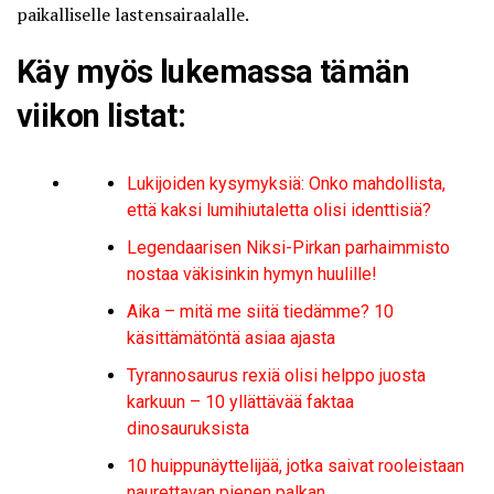
paikalliselle lastensairaalalle.
Käy myös lukemassa tämän
viikon listat:
Lukijoiden kysymyksiä: Onko mahdollista,
että kaksi lumihiutaletta olisi identtisiä?
Legendaarisen Niksi-Pirkan parhaimmisto
nostaa väkisinkin hymyn huulille!
Aika – mitä me siitä tiedämme? 10
käsittämätöntä asiaa ajasta
Tyrannosaurus rexiä olisi helppo juosta
karkuun – 10 yllättävää faktaa
dinosauruksista
10 huippunäyttelijää, jotka saivat rooleistaan
naurettavan pienen palkan