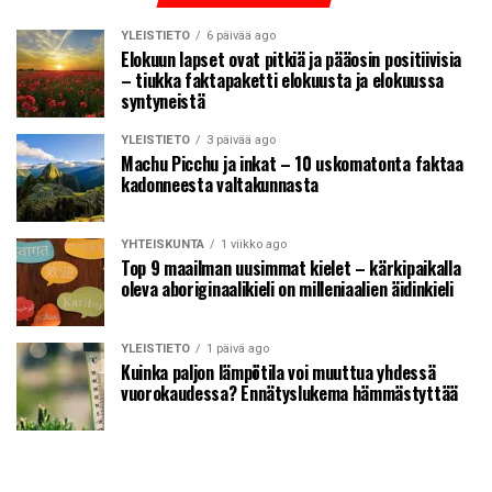
YLEISTIETO
6 päivää ago
Elokuun lapset ovat pitkiä ja pääosin positiivisia
– tiukka faktapaketti elokuusta ja elokuussa
syntyneistä
YLEISTIETO
3 päivää ago
Machu Picchu ja inkat – 10 uskomatonta faktaa
kadonneesta valtakunnasta
YHTEISKUNTA
1 viikko ago
Top 9 maailman uusimmat kielet – kärkipaikalla
oleva aboriginaalikieli on milleniaalien äidinkieli
YLEISTIETO
1 päivä ago
Kuinka paljon lämpötila voi muuttua yhdessä
vuorokaudessa? Ennätyslukema hämmästyttää