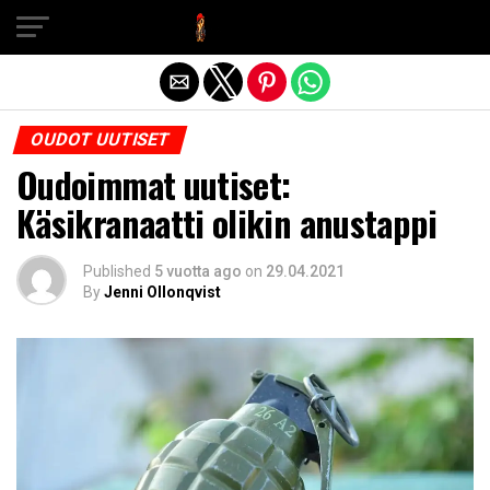
Exit mobile version
OUDOT UUTISET
Oudoimmat uutiset:
Käsikranaatti olikin anustappi
Published
5 vuotta ago
on
29.04.2021
By
Jenni Ollonqvist