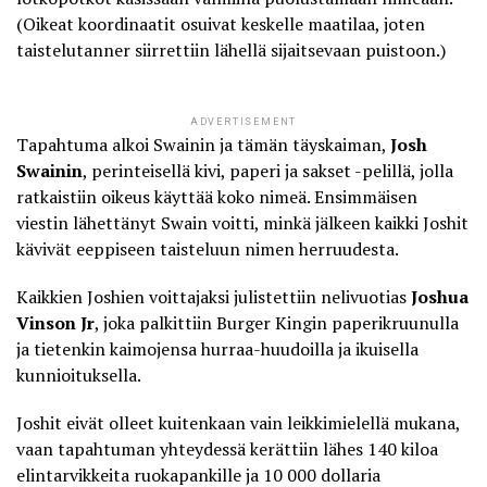
(Oikeat koordinaatit osuivat keskelle maatilaa, joten
taistelutanner siirrettiin lähellä sijaitsevaan puistoon.)
ADVERTISEMENT
Tapahtuma alkoi Swainin ja tämän täyskaiman,
Josh
Swainin
, perinteisellä kivi, paperi ja sakset -pelillä, jolla
ratkaistiin oikeus käyttää koko nimeä. Ensimmäisen
viestin lähettänyt Swain voitti, minkä jälkeen kaikki
Joshit
kävivät eeppiseen taisteluun nimen herruudesta
.
Kaikkien Joshien voittajaksi julistettiin nelivuotias
Joshua
Vinson Jr
, joka palkittiin Burger Kingin paperikruunulla
ja tietenkin kaimojensa hurraa-huudoilla ja ikuisella
kunnioituksella.
Joshit eivät olleet kuitenkaan vain leikkimielellä mukana,
vaan tapahtuman yhteydessä kerättiin lähes 140 kiloa
elintarvikkeita ruokapankille ja 10 000 dollaria