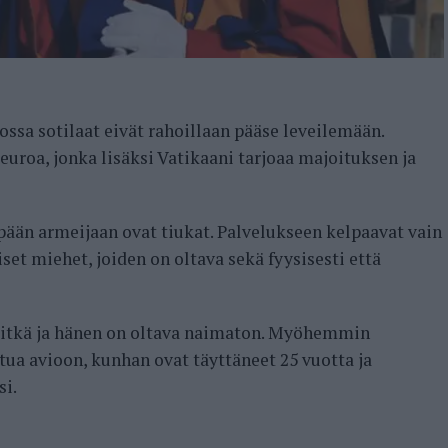
jossa sotilaat eivät rahoillaan pääse leveilemään.
uroa, jonka lisäksi Vatikaani tarjoaa majoituksen ja
än armeijaan ovat tiukat. Palvelukseen kelpaavat vain
iset miehet, joiden on oltava sekä fyysisesti että
pitkä ja hänen on oltava naimaton. Myöhemmin
stua avioon, kunhan ovat täyttäneet 25 vuotta ja
si.