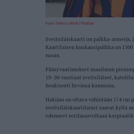
Kuva: Darius Lebok | Pixabay
Sveitsiläiskaarti on palkka-armeija, 
Kaartilaisen kuukausipalkka on 1300 e
ruoan.
Pääsyvaatimukset maailman pienimpä
19–30-vuotiaat sveitsiläiset, katolila
henkisesti hyvässä kunnossa.
Hakijan on oltava vähintään 174 cm 
sveitsiläiskaartilaiset saavat kyllä a
edenneet sotilasarvoltaan korpraalik