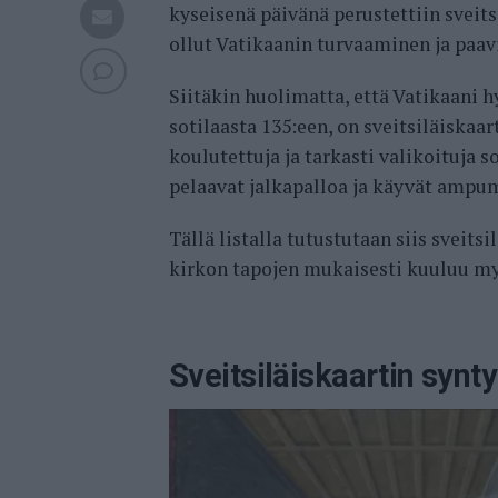
kyseisenä päivänä perustettiin sveits
ollut Vatikaanin turvaaminen ja paav
Siitäkin huolimatta, että Vatikaani 
sotilaasta 135:een, on sveitsiläiskaa
koulutettuja ja tarkasti valikoituja s
pelaavat jalkapalloa ja käyvät ampu
Tällä listalla tutustutaan siis sveitsi
kirkon tapojen mukaisesti kuuluu myö
Sveitsiläiskaartin synty