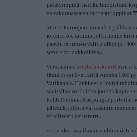
pelätyimpinä; heidän taidoistaan kir
valtakunnassa vaikuttanut oppinut
T
Monet Euroopan monarkit palkkasivat 
joten ei ole kumma, että maine kiiri 
paavin istuimen välillä alkoi jo 1400
sotureita joukkoihinsa.
Varsinainen
sveitsiläiskaarti
syntyi k
tämä pyysi Sveitsiltä vuonna 1503 p
Vatikaania. Hankkeelle löytyi rahoit
sveitsiläissotilaiden joukko kapteen
kohti Roomaa. Kaupungin porteille h
päivänä, jolloin Vatikaaniin muodoste
virallisesti perustettu.
Se on yksi maailman vanhimmista ede