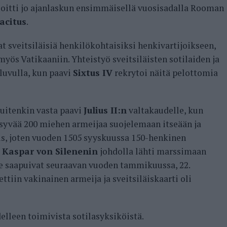
joitti jo ajanlaskun ensimmäisellä vuosisadalla Rooman
acitus
.
sveitsiläisiä henkilökohtaisiksi henkivartijoikseen,
myös Vatikaaniin. Yhteistyö sveitsiläisten sotilaiden ja
-luvulla, kun paavi
Sixtus IV
rekrytoi näitä pelottomia
uitenkin vasta paavi
Julius II:n
valtakaudelle, kun
ysyvää 200 miehen armeijaa suojelemaan itseään ja
us, joten vuoden 1505 syyskuussa 150-henkinen
i
Kaspar von Silenenin
johdolla lähti marssimaan
e saapuivat seuraavan vuoden tammikuussa, 22.
ttiin vakinainen armeija ja sveitsiläiskaarti oli
lleen toimivista sotilasyksiköistä.