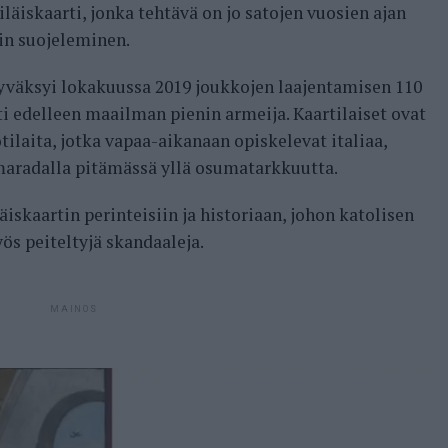
iläiskaarti, jonka tehtävä on jo satojen vuosien ajan
in suojeleminen.
hyväksyi lokakuussa 2019 joukkojen laajentamisen 110
rti edelleen maailman pienin armeija. Kaartilaiset ovat
otilaita, jotka vapaa-aikanaan opiskelevat italiaa,
maradalla pitämässä yllä osumatarkkuutta.
läiskaartin perinteisiin ja historiaan, johon katolisen
s peiteltyjä skandaaleja.
MAINOS