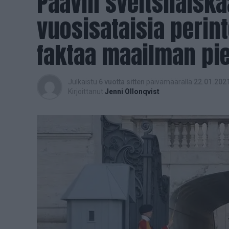
Paavin sveitsiläiskaa
vuosisataisia perint
faktaa maailman pi
Julkaistu
6 vuotta sitten
päivämäärällä
22.01.202
Kirjoittanut
Jenni Ollonqvist