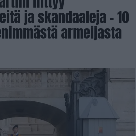
rtiin liittyy
eitä ja skandaaleja – 10
enimmästä armeijasta
1