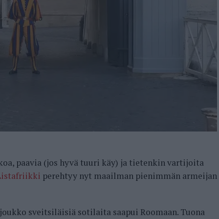
oa, paavia (jos hyvä tuuri käy) ja tietenkin vartijoita
istafriikki
perehtyy nyt maailman pienimmän armeijan
oukko sveitsiläisiä sotilaita saapui Roomaan. Tuona