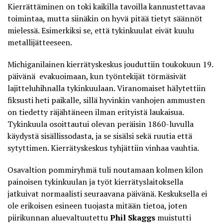
Kierrättäminen on toki kaikilla tavoilla kannustettavaa
toimintaa, mutta siinäkin on hyvä pitää tietyt säännöt
mielessä. Esimerkiksi se, että tykinkuulat eivät kuulu
metallijätteeseen.
Michiganilainen kierrätyskeskus jouduttiin toukokuun 19.
päivänä evakuoimaan, kun työntekijät törmäsivät
lajitteluhihnalla tykinkuulaan
. Viranomaiset hälytettiin
fiksusti heti paikalle, sillä hyvinkin vanhojen ammusten
on tiedetty räjähtäneen ilman erityistä laukaisua.
Tykinkuula osoittautui olevan peräisin 1860-luvulla
käydystä sisällissodasta, ja se sisälsi sekä ruutia että
sytyttimen. Kierrätyskeskus tyhjättiin vinhaa vauhtia.
Osavaltion pommiryhmä tuli noutamaan kolmen kilon
painoisen tykinkuulan ja työt kierrätyslaitoksella
jatkuivat normaalisti seuraavana päivänä. Keskuksella ei
ole erikoisen esineen tuojasta mitään tietoa, joten
piirikunnan aluevaltuutettu
Phil Skaggs
muistutti