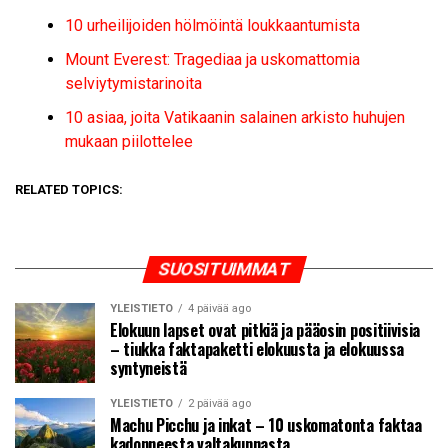
10 urheilijoiden hölmöintä loukkaantumista
Mount Everest: Tragediaa ja uskomattomia
selviytymistarinoita
10 asiaa, joita Vatikaanin salainen arkisto huhujen
mukaan piilottelee
RELATED TOPICS:
SUOSITUIMMAT
YLEISTIETO
4 päivää ago
Elokuun lapset ovat pitkiä ja pääosin positiivisia
– tiukka faktapaketti elokuusta ja elokuussa
syntyneistä
YLEISTIETO
2 päivää ago
Machu Picchu ja inkat – 10 uskomatonta faktaa
kadonneesta valtakunnasta