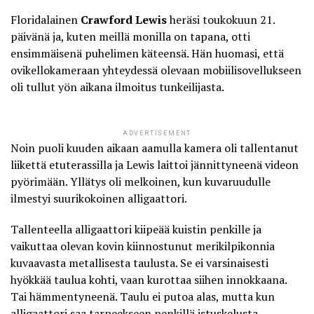
Floridalainen
Crawford Lewis
heräsi toukokuun 21.
päivänä ja, kuten meillä monilla on tapana, otti
ensimmäisenä puhelimen käteensä. Hän huomasi, että
ovikellokameraan yhteydessä olevaan mobiilisovellukseen
oli tullut yön aikana ilmoitus tunkeilijasta.
ADVERTISEMENT
Noin puoli kuuden aikaan aamulla kamera oli tallentanut
liikettä etuterassilla ja Lewis laittoi jännittyneenä videon
pyörimään. Yllätys oli melkoinen, kun
kuvaruudulle
ilmestyi suurikokoinen alligaattori
.
Tallenteella alligaattori kiipeää kuistin penkille ja
vaikuttaa olevan kovin kiinnostunut merikilpikonnia
kuvaavasta metallisesta taulusta. Se ei varsinaisesti
hyökkää taulua kohti, vaan kurottaa siihen innokkaana.
Tai hämmentyneenä. Taulu ei putoa alas, mutta kun
alligaattori saa tarpeekseen penkillä istuskelusta,