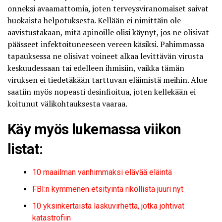
onneksi avaamattomia, joten terveysviranomaiset saivat
huokaista helpotuksesta. Kellään ei nimittäin ole
aavistustakaan, mitä apinoille olisi käynyt, jos ne olisivat
päässeet infektoituneeseen vereen käsiksi. Pahimmassa
tapauksessa ne olisivat voineet alkaa levittävän virusta
keskuudessaan tai edelleen ihmisiin, vaikka tämän
viruksen ei tiedetäkään tarttuvan eläimistä meihin. Alue
saatiin myös nopeasti desinfioitua, joten kellekään ei
koitunut välikohtauksesta vaaraa.
Käy myös lukemassa viikon
listat:
10 maailman vanhimmaksi elävää eläintä
FBI:n kymmenen etsityintä rikollista juuri nyt
10 yksinkertaista laskuvirhettä, jotka johtivat
katastrofiin