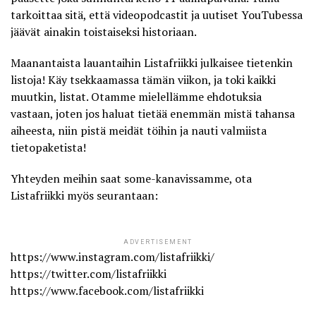
tarkoittaa sitä, että
videopodcastit
ja uutiset YouTubessa
jäävät ainakin toistaiseksi historiaan.
Maanantaista lauantaihin
Listafriikki
julkaisee tietenkin
listoja! Käy tsekkaamassa tämän viikon, ja toki kaikki
muutkin, listat. Otamme mielellämme ehdotuksia
vastaan, joten jos haluat tietää enemmän mistä tahansa
aiheesta, niin pistä meidät töihin ja nauti valmiista
tietopaketista!
Yhteyden meihin saat some-kanavissamme, ota
Listafriikki myös seurantaan:
ADVERTISEMENT
https://www.instagram.com/listafriikki/
https://twitter.com/listafriikki
https://www.facebook.com/listafriikki