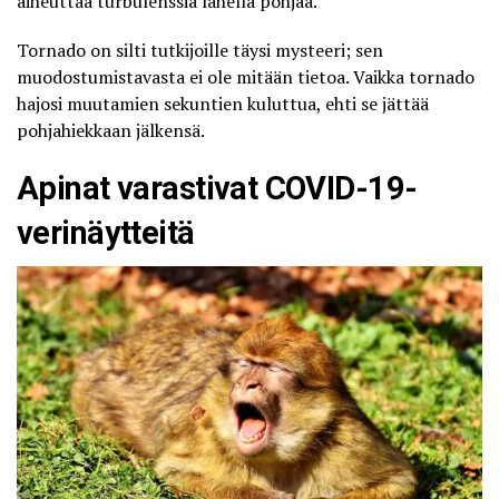
aiheuttaa turbulenssia lähellä pohjaa.
Tornado on silti tutkijoille täysi mysteeri; sen
muodostumistavasta ei ole mitään tietoa. Vaikka tornado
hajosi muutamien sekuntien kuluttua, ehti se jättää
pohjahiekkaan jälkensä.
Apinat varastivat COVID-19-
verinäytteitä