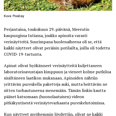
Kuva: Pixabay
Perjantaina, toukokuun 29. päivänä, Meerutin
kaupungissa Intiassa, joukko apinoita varasti
verinäytteitä. Suurimpana huolenaiheena oli se, että
kaikki näytteet olivat peräisin potilailta, joilla oli todettu
COVID-19-tartunta.
Apinat olivat hyökänneet verinäytteitä kuljettaneen
laboratorioavustajan kimppuun ja vieneet kolme putkiloa
sisältäneen laatikon mukanaan. Apinoiden nähtiin
yrittävän pureskella paketteja auki, mutta heittävän ne
sitten turhautuneena menemään.
Tämän linkin kautta
pääset katsomaan (huonolaatuisen) videon
pitkäkyntisestä verinäytevarkaasta pureskelutoimissa.
Kun näytteet myöhemmin löydettiin, olivat ne kaikki