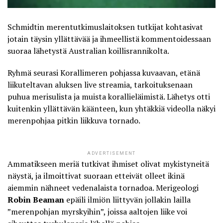
Schmidtin merentutkimuslaitoksen tutkijat kohtasivat
jotain täysin yllättävää ja ihmeellistä kommentoidessaan
suoraa lähetystä Australian koillisrannikolta.
Ryhmä seurasi Korallimeren pohjassa kuvaavan, etänä
liikuteltavan aluksen live streamia, tarkoituksenaan
puhua merisulista ja muista korallieläimistä. Lähetys otti
kuitenkin yllättävän käänteen, kun yhtäkkiä videolla näkyi
merenpohjaa pitkin
liikkuva tornado
.
ADVERTISEMENT
Ammatikseen meriä tutkivat ihmiset olivat mykistyneitä
näystä, ja ilmoittivat suoraan etteivät olleet ikinä
aiemmin nähneet vedenalaista tornadoa. Merigeologi
Robin Beaman
epäili ilmiön liittyvän jollakin lailla
”merenpohjan myrskyihin”, joissa aaltojen liike voi