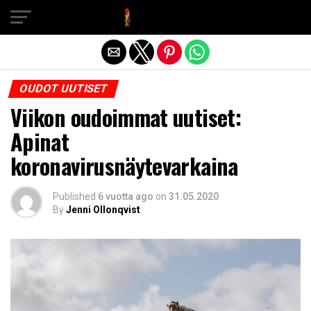
Exit mobile version
OUDOT UUTISET
Viikon oudoimmat uutiset:
Apinat
koronavirusnäytevarkaina
Published
6 vuotta ago
on
31.05.2020
By
Jenni Ollonqvist