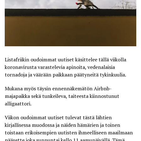
Listafriikin oudoimmat uutiset käsittelee tällä viikolla
koronavirusta varastelevia apinoita, vedenalaisia
tornadoja ja väärään paikkaan päätyneitä tykinkuulia.
Mukana myös täysin ennennäkemätön Airbnb-
majapaikka sekä tunkeileva, taiteesta kiinnostunut
alligaattori.
Viikon oudoimmat uutiset tulevat tästä lähtien
kirjallisessa muodossa ja näiden hämärien ja toinen
toistaan erikoisempien uutisten ihmeelliseen maailmaan
pääsette joka sunnuntai kello 11 aamupäivällä. Tämä