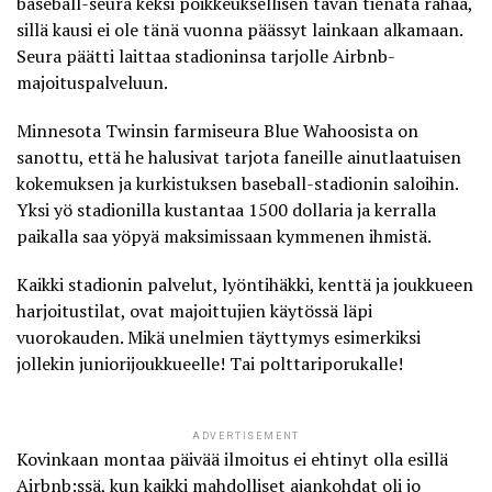
baseball-seura keksi poikkeuksellisen tavan tienata rahaa,
sillä kausi ei ole tänä vuonna päässyt lainkaan alkamaan.
Seura päätti laittaa stadioninsa
tarjolle Airbnb-
majoituspalveluun
.
Minnesota Twinsin farmiseura Blue Wahoosista on
sanottu, että he halusivat tarjota faneille ainutlaatuisen
kokemuksen ja kurkistuksen baseball-stadionin saloihin.
Yksi yö stadionilla kustantaa 1500 dollaria ja kerralla
paikalla saa yöpyä maksimissaan kymmenen ihmistä.
Kaikki stadionin palvelut, lyöntihäkki, kenttä ja joukkueen
harjoitustilat, ovat majoittujien käytössä läpi
vuorokauden. Mikä unelmien täyttymys esimerkiksi
jollekin juniorijoukkueelle! Tai polttariporukalle!
ADVERTISEMENT
Kovinkaan montaa päivää ilmoitus ei ehtinyt olla esillä
Airbnb:ssä, kun kaikki mahdolliset ajankohdat oli jo