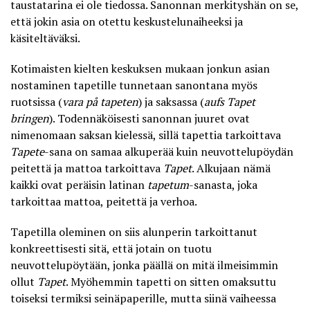
taustatarina ei ole tiedossa. Sanonnan merkityshän on se,
että jokin asia on otettu keskustelunaiheeksi ja
käsiteltäväksi.
Kotimaisten kielten keskuksen mukaan jonkun
asian
nostaminen tapetille
tunnetaan sanontana myös
ruotsissa (
vara på tapeten
) ja saksassa (
aufs Tapet
bringen
). Todennäköisesti sanonnan juuret ovat
nimenomaan saksan kielessä, sillä tapettia tarkoittava
Tapete
-sana on samaa alkuperää kuin neuvottelupöydän
peitettä ja mattoa tarkoittava
Tapet
. Alkujaan nämä
kaikki ovat peräisin latinan
tapetum
-sanasta, joka
tarkoittaa mattoa, peitettä ja verhoa.
Tapetilla oleminen on siis alunperin tarkoittanut
konkreettisesti sitä, että jotain on tuotu
neuvottelupöytään, jonka päällä on mitä ilmeisimmin
ollut
Tapet
. Myöhemmin tapetti on sitten omaksuttu
toiseksi termiksi seinäpaperille, mutta siinä vaiheessa