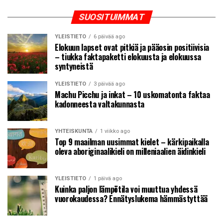
SUOSITUIMMAT
YLEISTIETO
6 päivää ago
Elokuun lapset ovat pitkiä ja pääosin positiivisia
– tiukka faktapaketti elokuusta ja elokuussa
syntyneistä
YLEISTIETO
3 päivää ago
Machu Picchu ja inkat – 10 uskomatonta faktaa
kadonneesta valtakunnasta
YHTEISKUNTA
1 viikko ago
Top 9 maailman uusimmat kielet – kärkipaikalla
oleva aboriginaalikieli on milleniaalien äidinkieli
YLEISTIETO
1 päivä ago
Kuinka paljon lämpötila voi muuttua yhdessä
vuorokaudessa? Ennätyslukema hämmästyttää