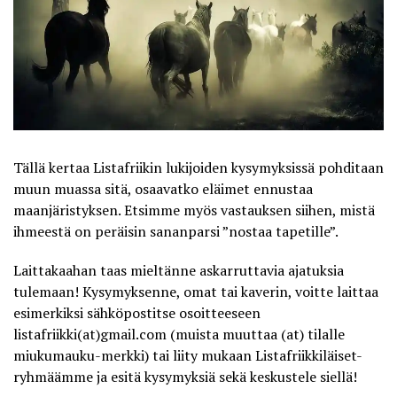
Tällä kertaa
Listafriikin
lukijoiden kysymyksissä pohditaan
muun muassa sitä, osaavatko eläimet ennustaa
maanjäristyksen. Etsimme myös vastauksen siihen, mistä
ihmeestä on peräisin sananparsi ”nostaa tapetille”.
Laittakaahan taas mieltänne askarruttavia ajatuksia
tulemaan! Kysymyksenne, omat tai kaverin, voitte laittaa
esimerkiksi sähköpostitse osoitteeseen
listafriikki(at)gmail.com (muista muuttaa (at) tilalle
miukumauku-merkki) tai liity mukaan
Listafriikkiläiset-
ryhmäämme
ja esitä kysymyksiä sekä keskustele siellä!