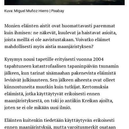
Kuva: Miguel Muñoz Hierro | Pixabay
Monien eläinten aistit ovat huomattavasti paremmat
kuin ihmisen: ne näkevät, kuulevat ja haistavat asioita,
joista meillä ei ole aavistustakaan. Voivatko eläimet
mahdollisesti myös
aistia maanjäristyksen
?
Kysymys nousi tapetille erityisesti vuonna 2004
tapahtuneen katastrofaalisen tapaninpäivän tsunamin
jälkeen, kun tarinat sisämaahan pakenevista eläimistä
levisivät julkisuuteen. Sen jälkeen aiheesta ovat olleet
kiinnostuneita muutkin kuin tutkijat. Kertomuksia
eläimistä, jotka käyttäytyvät erikoisesti ennen
maanjäristyksestä, on toki jo antiikin Kreikan ajoilta,
joten se ei ole mikään uusi ilmiö.
Eläinten kuitenkin tiedetään käyttäytyvän erikoisesti
ennen maanjäristyksiä, mutta varoitusmerkit osataan