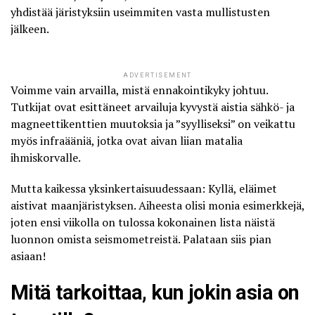
yhdistää järistyksiin useimmiten vasta mullistusten
jälkeen.
ADVERTISEMENT
Voimme vain arvailla, mistä ennakointikyky johtuu.
Tutkijat ovat esittäneet arvailuja kyvystä aistia sähkö- ja
magneettikenttien muutoksia ja ”syylliseksi” on veikattu
myös infraääniä, jotka ovat aivan liian matalia
ihmiskorvalle.
Mutta kaikessa yksinkertaisuudessaan: Kyllä, eläimet
aistivat maanjäristyksen. Aiheesta olisi monia esimerkkejä,
joten ensi viikolla on tulossa kokonainen lista näistä
luonnon omista seismometreistä. Palataan siis pian
asiaan!
Mitä tarkoittaa, kun jokin asia on