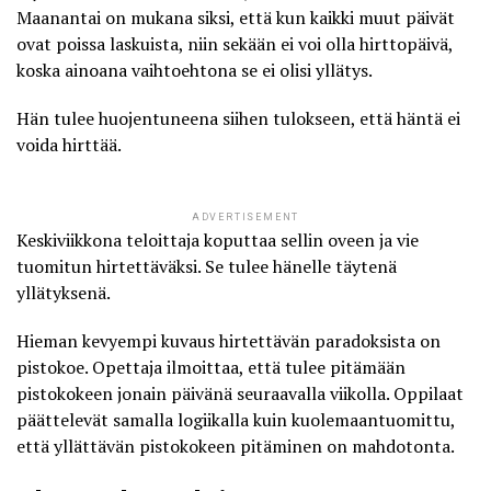
Maanantai on mukana siksi, että kun kaikki muut päivät
ovat poissa laskuista, niin sekään ei voi olla hirttopäivä,
koska ainoana vaihtoehtona se ei olisi yllätys.
Hän tulee huojentuneena siihen tulokseen, että häntä ei
voida hirttää.
ADVERTISEMENT
Keskiviikkona teloittaja koputtaa sellin oveen ja vie
tuomitun hirtettäväksi. Se tulee hänelle täytenä
yllätyksenä.
Hieman kevyempi kuvaus hirtettävän paradoksista on
pistokoe. Opettaja ilmoittaa, että tulee pitämään
pistokokeen jonain päivänä seuraavalla viikolla. Oppilaat
päättelevät samalla logiikalla kuin kuolemaantuomittu,
että yllättävän pistokokeen pitäminen on mahdotonta.