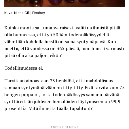
Kuva: Nisha Gill | Pixabay
Kuinka monta sattumanvaraisesti valittua ihmistä pitää
olla huoneessa, että yli 50 %:n todennäköisyydellä
vähintään kahdella heistä on sama syntymäpäivä. Kun
miettii, että vuodessa on 365 päivää, niin ihmisiä varmasti
pitää olla aika paljon, eikö!?
Todellisuudessa ei.
Tarvitaan ainoastaan 23 henkilöä, että mahdollisuus
samaan syntymäpäivään on fifty-fifty. Eikä tarvita kuin 75
hengen pippalot, jotta todennäköisyys samana päivänä
synttäreitään juhlivien henkilöiden löytymiseen on 99,9
prosenttia. Mitä ihmettä täällä tapahtuu!?
ADVERTISEMENT