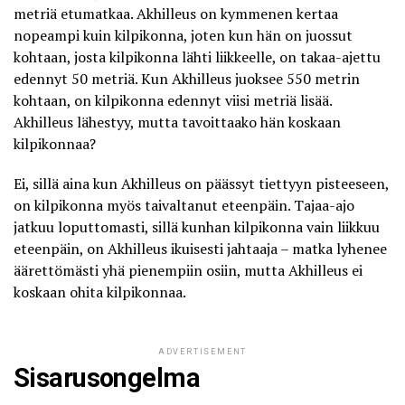
metriä etumatkaa. Akhilleus on kymmenen kertaa
nopeampi kuin kilpikonna, joten kun hän on juossut
kohtaan, josta kilpikonna lähti liikkeelle, on takaa-ajettu
edennyt 50 metriä. Kun Akhilleus juoksee 550 metrin
kohtaan, on kilpikonna edennyt viisi metriä lisää.
Akhilleus lähestyy, mutta tavoittaako hän koskaan
kilpikonnaa?
Ei, sillä aina kun Akhilleus on päässyt tiettyyn pisteeseen,
on kilpikonna myös taivaltanut eteenpäin. Tajaa-ajo
jatkuu loputtomasti, sillä kunhan kilpikonna vain liikkuu
eteenpäin, on Akhilleus ikuisesti jahtaaja – matka lyhenee
äärettömästi yhä pienempiin osiin, mutta Akhilleus ei
koskaan ohita kilpikonnaa.
ADVERTISEMENT
Sisarusongelma