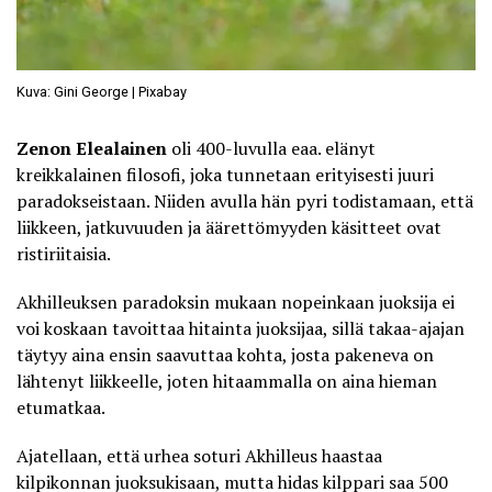
Kuva: Gini George | Pixabay
Zenon Elealainen
oli 400-luvulla eaa. elänyt
kreikkalainen filosofi, joka tunnetaan erityisesti juuri
paradokseistaan. Niiden avulla hän pyri todistamaan, että
liikkeen, jatkuvuuden ja äärettömyyden käsitteet ovat
ristiriitaisia.
Akhilleuksen paradoksin mukaan nopeinkaan juoksija ei
voi koskaan tavoittaa hitainta juoksijaa, sillä takaa-ajajan
täytyy aina ensin saavuttaa kohta, josta pakeneva on
lähtenyt liikkeelle, joten hitaammalla on aina hieman
etumatkaa.
Ajatellaan, että urhea soturi Akhilleus haastaa
kilpikonnan juoksukisaan, mutta hidas kilppari saa 500