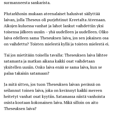
surmanneesta sankarista.
Plutarkhosin mukaan ateenalaiset halusivat säilyttää
laivan, jolla Theseus oli purjehtinut Kreetalta Ateenaan.
Aikojen kuluessa vanhat ja lahot lankut vaihdettiin yksi
toisensa jälkeen uusiin – yhä uudelleen ja uudelleen. Oliko
laiva edelleen sama Theseuksen laiva, jos sen jokainen osa
on vaihdettu? Toisten mielestä kyllä ja toisten mielestä ei.
Tai jos mietitään toisella tavalla: Theseuksen laiva lähtee
satamasta ja matkan aikana kaikki osat vaihdetaan
yksitellen uusiin. Onko laiva enää se sama laiva, kun se
palaa takaisin satamaan?
Ja mitä sitten, jos tuon Theseuksen laivan perässä on
seilannut toinen laiva, joka on kerännyt kaikki mereen
heitetyt vanhat osat kyytiin. Satamassa niistä vanhoista
osista kootaan kokonainen laiva. Mikä silloin on aito
Theseuksen laiva?