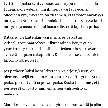
tyttöjä ja poikia syntyy toisistaan riippumatta samalla
todennäköisyydellä, niin ilmiselvä vastaus edellä
olleeseen kysymykseen on tietenkin, että todennäköisyys
on 1/2. On 50 prosentin mahdollisuus, että syntyvä lapsi
on tyttö ja sama mahdollisuus sille, että lapsi on poika.
Ratkaisu on kuitenkin väärä, sillä se perustuu
virheelliseen päättelyyn. Alkuperäinen kysymys on
ymmärretty väärin, sillä siinä ei tiedustella seuraavana
syntyvän lapsen sukupuolta: Kukaan ei itse asiassa tiedä
lasten ikäjärjestystä.
Jos perheen kaksi lasta laitetaan ikäjärjestykseen, on
olemassa neljä erilaista vaihtoehtoa: tyttö–tyttö, tyttö–
poika, poika–tyttö ja poika–poika. Koska tiedämme, että
perheessä on tyttö, niin viimeinen vaihtoehto on
mahdoton.
Muut kolme vaihtoehtoa ovat yhtä todennäköisiä ja niistä