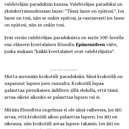
valehtelijan paradoksin kanssa. Valehtelijan paradoksi on
yksinkertaisuudessaan lause: ”Tämä lause on epätosi.”. Jos
lause on tosi, niin se onkin epätosi, ja vastaavasti jos lause
on epätosi, niin se onkin tosi.
Eräs versio valehtelijan paradoksista on myös 500-luvulla
eaa. eläneen kreetalaisen filosofin
Epimenideen
väite,
jonka mukaan ”kaikki kreetalaiset ovat valehtelijoita”.
ADVERTISEMENT
Mutta mennään krokotiili-paradoksiin. Siinä krokotiili on
napannut lapsen joen rannalta. Krokotiili lupaa
palauttaa pienokaisen äidilleen sillä ehdolla, että tämä
arvaa oikein aikooko se palauttaa lapsen vai ei.
Mitään filosofista ongelmaa ei ole siinä vaiheessa, jos äiti
arvaa, että krokotiili aikoo palauttaa lapsen. Jos äiti on
oikeassa, niin krokotiili antaa lapsen takaisin. Jos äiti on