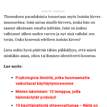
ADVERTISEMENT
Theseuksen paradoksista tunnetaan myös Isoisän kirves -
muunnelma: Isäsi antaa sinulle kirveen, jonka hän on
saanut aikoinaan omalta isältään. Isäsi on joskus
vaihtanut siihen uuden varren ja nyt sinä vaihdat sen
terän. Onko kyseessä edelleen isoisän kirves?
Lista onkin hyvä päättää tähän pähkäilyyn, että mistä
minkäkin asian, olion tai ihmisen identiteetti koostuu.
Lue myös:
Psykologisia ilmiöitä, jotka huomaamatta
vaikuttavat käyttäytymiseemme
Mielen lukeminen: 10 temppua, joilla
hämmästytät ystäväsi!
10 käsittämätöntä yhteensattumaa – Näitä on