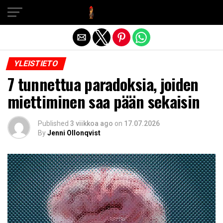
Exit mobile version
YLEISTIETO
7 tunnettua paradoksia, joiden
miettiminen saa pään sekaisin
Published
3 viikkoa ago
on
17.07.2026
By
Jenni Ollonqvist