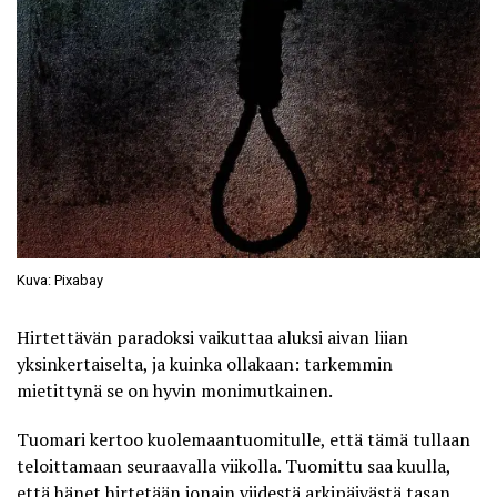
Kuva: Pixabay
Hirtettävän paradoksi vaikuttaa aluksi aivan liian
yksinkertaiselta, ja kuinka ollakaan: tarkemmin
mietittynä se on hyvin monimutkainen.
Tuomari kertoo kuolemaantuomitulle, että tämä tullaan
teloittamaan seuraavalla viikolla. Tuomittu saa kuulla,
että hänet hirtetään jonain viidestä arkipäivästä tasan