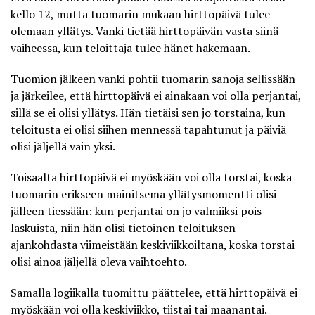
kello 12, mutta tuomarin mukaan hirttopäivä tulee
olemaan yllätys. Vanki tietää hirttopäivän vasta siinä
vaiheessa, kun teloittaja tulee hänet hakemaan.
Tuomion jälkeen vanki pohtii tuomarin sanoja sellissään
ja järkeilee, että hirttopäivä ei ainakaan voi olla perjantai,
sillä se ei olisi yllätys. Hän tietäisi sen jo torstaina, kun
teloitusta ei olisi siihen mennessä tapahtunut ja päiviä
olisi jäljellä vain yksi.
Toisaalta hirttopäivä ei myöskään voi olla torstai, koska
tuomarin erikseen mainitsema yllätysmomentti olisi
jälleen tiessään: kun perjantai on jo valmiiksi pois
laskuista, niin hän olisi tietoinen teloituksen
ajankohdasta viimeistään keskiviikkoiltana, koska torstai
olisi ainoa jäljellä oleva vaihtoehto.
Samalla logiikalla tuomittu päättelee, että hirttopäivä ei
myöskään voi olla keskiviikko, tiistai tai maanantai.