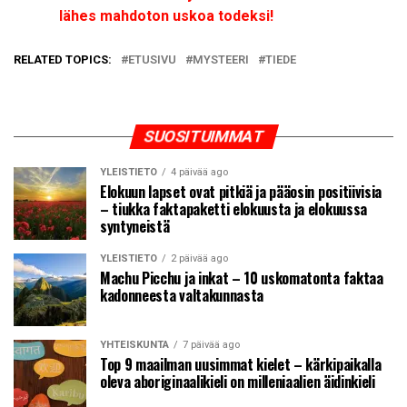
lähes mahdoton uskoa todeksi!
RELATED TOPICS:
ETUSIVU
MYSTEERI
TIEDE
SUOSITUIMMAT
YLEISTIETO
4 päivää ago
Elokuun lapset ovat pitkiä ja pääosin positiivisia
– tiukka faktapaketti elokuusta ja elokuussa
syntyneistä
YLEISTIETO
2 päivää ago
Machu Picchu ja inkat – 10 uskomatonta faktaa
kadonneesta valtakunnasta
YHTEISKUNTA
7 päivää ago
Top 9 maailman uusimmat kielet – kärkipaikalla
oleva aboriginaalikieli on milleniaalien äidinkieli