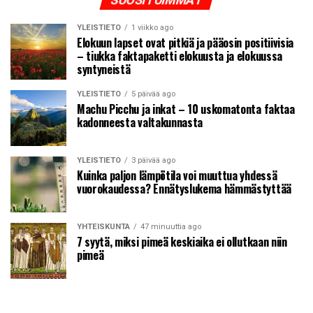
YLEISTIETO
1 viikko ago
Elokuun lapset ovat pitkiä ja pääosin positiivisia
– tiukka faktapaketti elokuusta ja elokuussa
syntyneistä
YLEISTIETO
5 päivää ago
Machu Picchu ja inkat – 10 uskomatonta faktaa
kadonneesta valtakunnasta
YLEISTIETO
3 päivää ago
Kuinka paljon lämpötila voi muuttua yhdessä
vuorokaudessa? Ennätyslukema hämmästyttää
YHTEISKUNTA
47 minuuttia ago
7 syytä, miksi pimeä keskiaika ei ollutkaan niin
pimeä