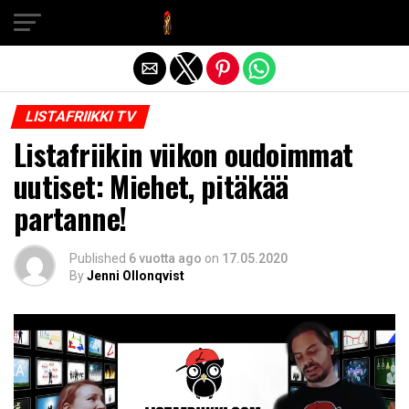
Exit mobile version
LISTAFRIIKKI TV
Listafriikin viikon oudoimmat
uutiset: Miehet, pitäkää
partanne!
Published
6 vuotta ago
on
17.05.2020
By
Jenni Ollonqvist