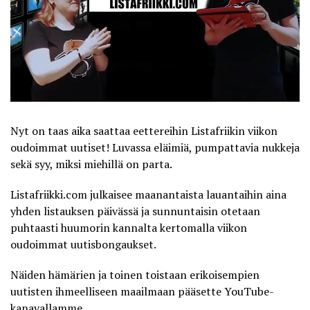
Nyt on taas aika saattaa eettereihin Listafriikin viikon
oudoimmat uutiset! Luvassa eläimiä, pumpattavia nukkeja
sekä syy, miksi miehillä on parta.
Listafriikki.com
julkaisee maanantaista lauantaihin aina
yhden listauksen päivässä ja sunnuntaisin otetaan
puhtaasti huumorin kannalta kertomalla viikon
oudoimmat uutisbongaukset.
Näiden hämärien ja toinen toistaan erikoisempien
uutisten ihmeelliseen maailmaan pääsette
YouTube-
kanavallamme
.