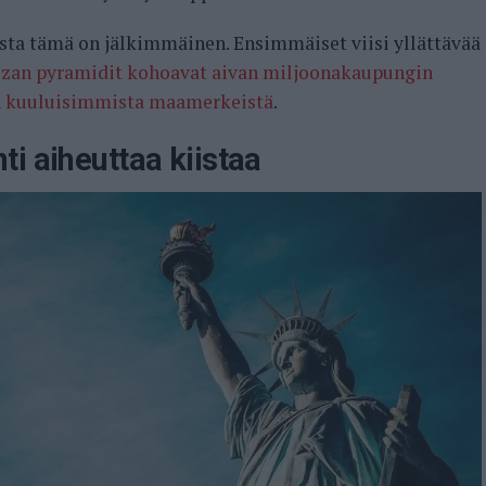
oista tämä on jälkimmäinen. Ensimmäiset viisi yllättävää
izan pyramidit kohoavat aivan miljoonakaupungin
an kuuluisimmista maamerkeistä
.
i aiheuttaa kiistaa