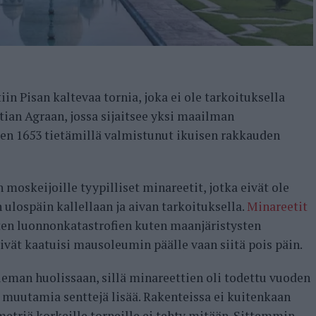
in Pisan kaltevaa tornia, joka ei ole tarkoituksella
tian Agraan, jossa sijaitsee yksi maailman
n 1653 tietämillä valmistunut ikuisen rakkauden
moskeijoille tyypilliset minareetit, jotka eivät ole
ulospäin kallellaan ja aivan tarkoituksella.
Minareetit
sten luonnonkatastrofien kuten maanjäristysten
eivät kaatuisi mausoleumin päälle vaan siitä pois päin.
ieman huolissaan, sillä minareettien oli todettu vuoden
 muutamia senttejä lisää. Rakenteissa ei kuitenkaan
etriä korkeille torneille ei tehty mitään. Sittemmin