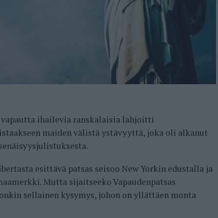
apautta ihailevia ranskalaisia lahjoitti
staakseen maiden välistä ystävyyttä, joka oli alkanut
senäisyysjulistuksesta.
ertasta esittävä patsas seisoo New Yorkin edustalla ja
maamerkki. Mutta sijaitseeko Vapaudenpatsas
 onkin sellainen kysymys, johon on yllättäen monta