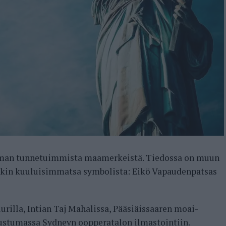
ailman tunnetuimmista maamerkeistä. Tiedossa on muun
rkin kuuluisimmatsa symbolista: Eikö Vapaudenpatsas
urilla, Intian Taj Mahalissa, Pääsiäissaaren moai-
tustumassa Sydneyn oopperatalon ilmastointiin.