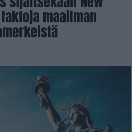
s sijaitsekaan New
a faktoja maailman
amerkeistä
2