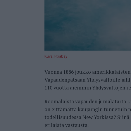
Kuva: Pixabay
Vuonna 1886 joukko amerikkalaisten v
Vapaudenpatsaan Yhdysvalloille juhli
110 vuotta aiemmin Yhdysvaltojen it
Roomalaista vapauden jumalatarta Lib
on eittämättä kaupungin tunnetuin 
todellisuudessa New Yorkissa? Siinä
erilaista vastausta.