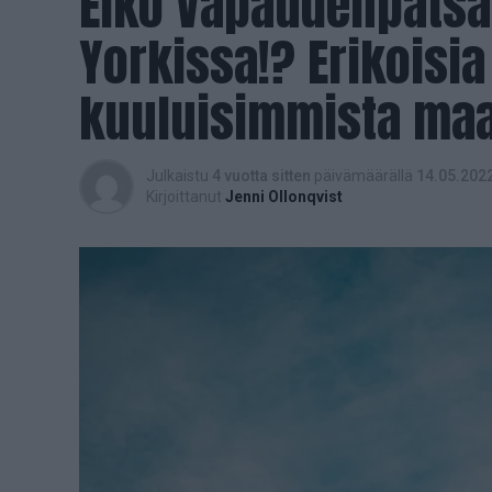
Eikö Vapaudenpatsa
Yorkissa!? Erikoisi
kuuluisimmista ma
Julkaistu
4 vuotta sitten
päivämäärällä
14.05.202
Kirjoittanut
Jenni Ollonqvist