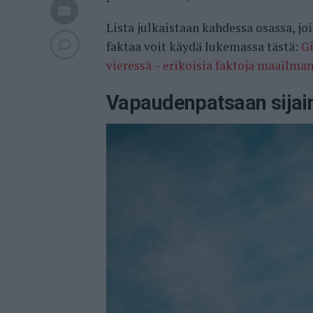
Lista julkaistaan kahdessa osassa, j
faktaa voit käydä lukemassa tästä:
G
vieressä – erikoisia faktoja maailm
Vapaudenpatsaan sijaint