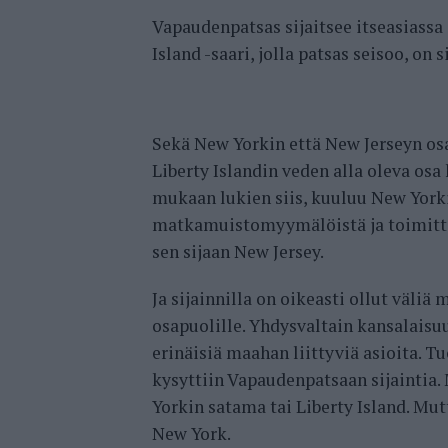
Vapaudenpatsas sijaitsee itseasiassa 
Island -saari, jolla patsas seisoo, on 
Sekä New Yorkin että New Jerseyn osav
Liberty Islandin veden alla oleva osa
mukaan lukien siis, kuuluu New Yorki
matkamuistomyymälöistä ja toimittaa
sen sijaan New Jersey.
Ja sijainnilla on oikeasti ollut väli
osapuolille. Yhdysvaltain kansalaisu
erinäisiä maahan liittyviä asioita. Tu
kysyttiin Vapaudenpatsaan sijaintia
Yorkin satama tai Liberty Island. Mut
New York.