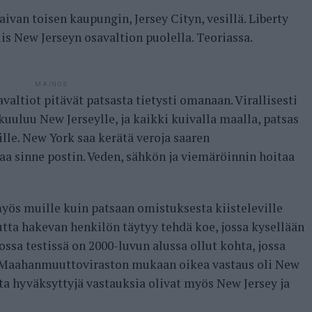
aivan toisen kaupungin, Jersey Cityn, vesillä. Liberty
siis New Jerseyn osavaltion puolella. Teoriassa.
MAINOS
altiot pitävät patsasta tietysti omanaan. Virallisesti
 kuuluu New Jerseylle, ja kaikki kuivalla maalla, patsas
lle. New York saa kerätä veroja saaren
 sinne postin. Veden, sähkön ja viemäröinnin hoitaa
ä myös muille kuin patsaan omistuksesta kiisteleville
utta hakevan henkilön täytyy tehdä koe, jossa kysellään
ossa testissä on 2000-luvun alussa ollut kohta, jossa
. Maahanmuuttoviraston mukaan oikea vastaus oli New
ta hyväksyttyjä vastauksia olivat myös New Jersey ja