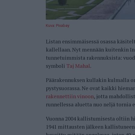
Kuva: Pixabay
Listan ensimmäisessä osassa käsitelti
kallellaan. Nyt mennään kuitenkin In
tunnetuimmista rakennuksista: vuode
symboli
Taj Mahal
.
Päärakennuksen kullakin kulmalla on 
pystysuorassa. Ne ovat kaikki hieman 
rakennettiin vinoon
, jotta mahdolli
runnellessa aluetta nuo neljä tornia 
Vuonna 2004 kallistumisesta oltiin h
1941 mittausten jälkeen kallistuneen
havaittu mitään ongelmaa, joten 40-m