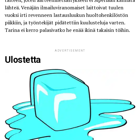
talteen, joten aarteenmetsästykseen ei Siperiaan kannata
lähteä. Venäjän ilmailuviranomaiset laittoivat tuulen
vuoksi irti revenneen lastausluukun huoltohenkilöstön
piikkiin, ja työntekijät pidätettiin kuulusteluja varten.
Tarina ei kerro palasivatko he enää ikinä takaisin töihin.
ADVERTISEMENT
Ulostetta