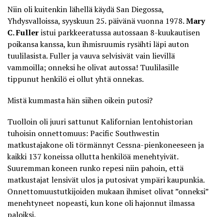
Niin oli kuitenkin lähellä käydä San Diegossa,
Yhdysvalloissa, syyskuun 25. päivänä vuonna 1978.
Mary
C. Fuller
istui parkkeeratussa autossaan 8-kuukautisen
poikansa kanssa, kun ihmisruumis rysähti läpi auton
tuulilasista. Fuller ja vauva selvisivät vain lievillä
vammoilla; onneksi he olivat autossa! Tuulilasille
tippunut henkilö ei ollut yhtä onnekas.
Mistä kummasta hän siihen oikein putosi?
Tuolloin oli juuri sattunut
Kalifornian lentohistorian
tuhoisin onnettomuus
: Pacific Southwestin
matkustajakone oli törmännyt Cessna-pienkoneeseen ja
kaikki 137 koneissa ollutta henkilöä menehtyivät.
Suuremman koneen runko repesi niin pahoin, että
matkustajat lensivät ulos ja putosivat ympäri kaupunkia.
Onnettomuustutkijoiden mukaan ihmiset olivat ”onneksi”
menehtyneet nopeasti, kun kone oli hajonnut ilmassa
paloiksi.