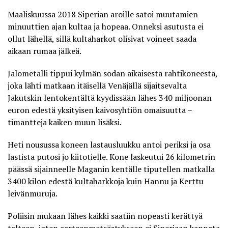
Maaliskuussa 2018 Siperian aroille satoi muutamien
minuuttien ajan kultaa ja hopeaa. Onneksi asutusta ei
ollut lähellä, sillä kultaharkot olisivat voineet saada
aikaan rumaa jälkeä.
Jalometalli tippui kylmän sodan aikaisesta rahtikoneesta,
joka lähti matkaan itäisellä Venäjällä sijaitsevalta
Jakutskin lentokentältä kyydissään lähes 340 miljoonan
euron edestä yksityisen kaivosyhtiön omaisuutta –
timantteja kaiken muun lisäksi.
Heti nousussa koneen lastausluukku antoi periksi ja osa
lastista putosi jo kiitotielle. Kone laskeutui 26 kilometrin
päässä sijainneelle Maganin kentälle tiputellen matkalla
3400 kilon edestä kultaharkkoja kuin Hannu ja Kerttu
leivänmuruja.
Poliisin mukaan lähes kaikki saatiin nopeasti kerättyä