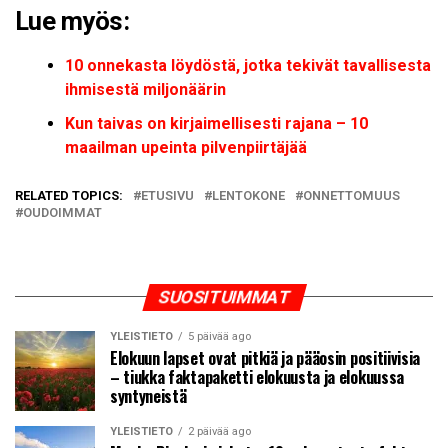
Lue myös:
10 onnekasta löydöstä, jotka tekivät tavallisesta
ihmisestä miljonäärin
Kun taivas on kirjaimellisesti rajana – 10
maailman upeinta pilvenpiirtäjää
RELATED TOPICS:
ETUSIVU
LENTOKONE
ONNETTOMUUS
OUDOIMMAT
SUOSITUIMMAT
YLEISTIETO
5 päivää ago
Elokuun lapset ovat pitkiä ja pääosin positiivisia
– tiukka faktapaketti elokuusta ja elokuussa
syntyneistä
YLEISTIETO
2 päivää ago