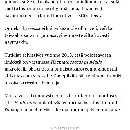
punaisiksi. Se ei tokikaan ollut ensimmäinen kerta, sillä
kautta historian ihmiset ympäri maailman ovat
havainnoineet ja kirjoittaneet verisistä sateista.
Onneksi kyseessä ei kuitenkaan ole ollut veri, vaikka
taivaalta satanut punasävyinen neste siltä kovasti
näyttääkin.
Tutkijat selvittivät vuonna 2015, että pelottavasta
ilmiöstä on vastuussa
Haematococcus pluvialis –
mikrolevä, joka
tuottaa punaista karoteenipigmenttiä
altistuessaan stressille
. Sadepilviin päätyminen, jos mikä,
on oiva stressin aiheuttaja!
Mutta verisateen mysteeri ei silti ratkennut lopullisesti,
sillä
H. pluvalis
-mikrolevää ei normaalisti tavata tuolla
Espanjan alueella. Mistä lie matkannut pilvien mukana?
ADVERTISEMENT