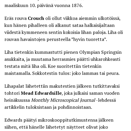
maaliskuun 10. päivänä vuonna 1876.
Eräs rouva
Crouch
oli ollut viikkoa aiemmin ulkotöissä,
kun hänen pihalleen oli alkanut
sataa halkaisijaltaan
viidestä kymmeneen sentin kokoisia lihan paloja
. Liha oli
rouvan havaintojen perusteella ”hyvin tuoretta”.
Liha tietenkin kummastutti pienen Olympian Springsin
asukkaita, ja muutama herrasmies päätti uhkarohkeasti
testata mitä liha oli. Koe suoritettiin tietenkin
maistamalla. Sokkotestin tulos: joko lammas tai peura.
Lihapalat lähetettiin makutestien jälkeen tutkittavaksi
tohtori
Mead Edwardsille
, joka julkaisi saman vuoden
heinäkuussa
Monthly Microscopical Journal
-lehdessä
artikkelin tuloksistaan ja pohdinnoistaan.
Edwards päätyi mikroskooppitutkimustensa jälkeen
siihen, että hänelle lähetetyt näytteet olivat joko