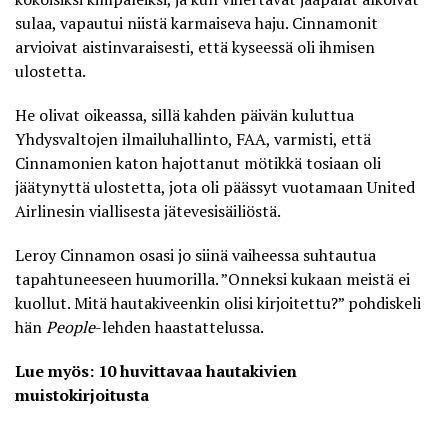
sulaa, vapautui niistä karmaiseva haju. Cinnamonit
arvioivat aistinvaraisesti, että kyseessä oli ihmisen
ulostetta.
He olivat oikeassa, sillä kahden päivän kuluttua
Yhdysvaltojen ilmailuhallinto, FAA, varmisti, että
Cinnamonien katon hajottanut mötikkä tosiaan oli
jäätynyttä ulostetta, jota oli päässyt vuotamaan United
Airlinesin viallisesta jätevesisäiliöstä.
Leroy Cinnamon osasi jo siinä vaiheessa suhtautua
tapahtuneeseen huumorilla. ”Onneksi kukaan meistä ei
kuollut. Mitä hautakiveenkin olisi kirjoitettu?” pohdiskeli
hän
People
-lehden haastattelussa.
Lue myös: 10 huvittavaa hautakivien
muistokirjoitusta