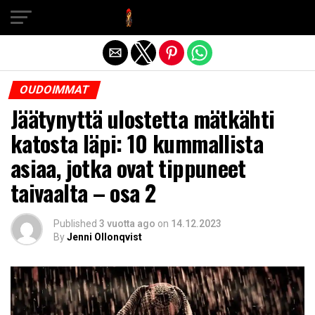
Exit mobile version
OUDOIMMAT
Jäätynyttä ulostetta mätkähti
katosta läpi: 10 kummallista
asiaa, jotka ovat tippuneet
taivaalta – osa 2
Published
3 vuotta ago
on
14.12.2023
By
Jenni Ollonqvist