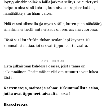
löytyy ainakin jollakin lailla järkevä selitys. Se ei tietysti
helpota oloa siinä kohtaa, kun niskaan ropisee kakkaa,
hämähäkkejä tai lihan paloja.
Pidä varasi ulkosalla (ja myös sisällä, kuten pian nähdään),
sillä ikinä ei tiedä, mitä vitsaus on seuraavana vuorossa.
Tässä siis
Listafriikin
tiukan seulan läpi käyneet 10
kummallista asiaa, jotka ovat tippuneet taivaalta.
ADVERTISEMENT
Lista julkaistaan kahdessa osassa, joista tämä on
jälkimmäinen. Ensimmäiset viisi omituisuutta voit lukea
tästä:
Kastematoja, maitoa ja rahaa: 10 kummallista asiaa,
jotka ovat tippuneet taivaalta – osa 1
Ihminen