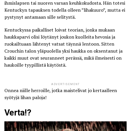
ihmislapsen tai nuoren varsan keuhkokudosta. Hän totesi
Kentuckyn tapauksen todella olleen ”lihakuuro”, mutta ei
pystynyt antamaan sille selitystä.
Kentuckyssa paikalliset loivat teorian, jonka mukaan
haukkaparvi olisi löytänyt joukon kuolleita hevosia ja
ruokailtuaan lähtenyt vatsat täynnä lentoon. Sitten
Crouchin talon yläpuolella yksi haukka on oksentanut ja
kaikki muut ovat seuranneet perässä, mikä ilmeisesti on
haukoille tyypillistä käytöstä.
ADVERTISEMENT
Onnea niille herroille, jotka maistelivat jo kertaalleen
syötyjä lihan paloja!
Verta!?