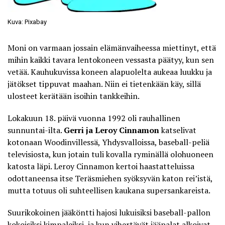
Kuva: Pixabay
Moni on varmaan jossain elämänvaiheessa miettinyt, että
mihin kaikki tavara lentokoneen vessasta päätyy, kun sen
vetää. Kauhukuvissa koneen alapuolelta aukeaa luukku ja
jätökset tippuvat maahan. Niin ei tietenkään käy, sillä
ulosteet kerätään isoihin tankkeihin.
Lokakuun 18. päivä vuonna 1992 oli rauhallinen
sunnuntai-ilta.
Gerri ja Leroy Cinnamon
katselivat
kotonaan Woodinvillessä, Yhdysvalloissa, baseball-peliä
televisiosta, kun jotain tuli kovalla ryminällä olohuoneen
katosta läpi. Leroy Cinnamon kertoi haastatteluissa
odottaneensa itse Teräsmiehen syöksyvän katon rei’istä,
mutta totuus oli suhteellisen kaukana supersankareista.
Suurikokoinen jääköntti hajosi lukuisiksi baseball-pallon
kokoisiksi kimpaleiksi, ja kun vihertävät jääpalat alkoivat