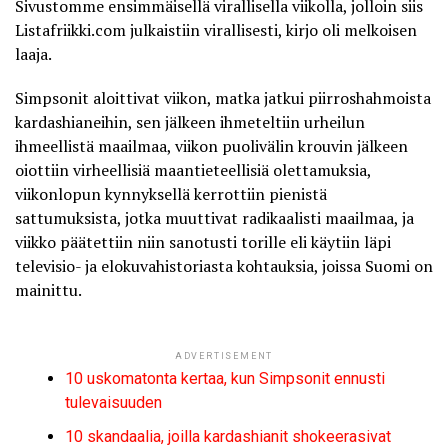
Sivustomme ensimmäisellä virallisella viikolla, jolloin siis
Listafriikki.com julkaistiin virallisesti, kirjo oli melkoisen
laaja.
Simpsonit aloittivat viikon, matka jatkui piirroshahmoista
kardashianeihin, sen jälkeen ihmeteltiin urheilun
ihmeellistä maailmaa, viikon puolivälin krouvin jälkeen
oiottiin virheellisiä maantieteellisiä olettamuksia,
viikonlopun kynnyksellä kerrottiin pienistä
sattumuksista, jotka muuttivat radikaalisti maailmaa, ja
viikko päätettiin niin sanotusti torille eli käytiin läpi
televisio- ja elokuvahistoriasta kohtauksia, joissa Suomi on
mainittu.
ADVERTISEMENT
10 uskomatonta kertaa, kun Simpsonit ennusti
tulevaisuuden
10 skandaalia, joilla kardashianit shokeerasivat