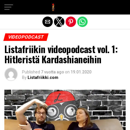
Exit mobile version
VIDEOPODCAST
Listafriikin videopodcast vol. 1:
Hitleristä Kardashianeihin
Published
7 vuotta ago
on
19.01.2020
By
Listafriikki.com