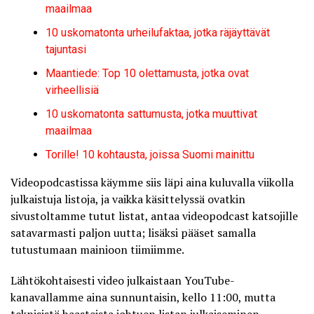
maailmaa
10 uskomatonta urheilufaktaa, jotka räjäyttävät
tajuntasi
Maantiede: Top 10 olettamusta, jotka ovat
virheellisiä
10 uskomatonta sattumusta, jotka muuttivat
maailmaa
Torille! 10 kohtausta, joissa Suomi mainittu
Videopodcastissa käymme siis läpi aina kuluvalla viikolla
julkaistuja listoja, ja vaikka käsittelyssä ovatkin
sivustoltamme tutut listat, antaa videopodcast katsojille
satavarmasti paljon uutta; lisäksi pääset samalla
tutustumaan mainioon tiimiimme.
Lähtökohtaisesti video julkaistaan YouTube-
kanavallamme aina sunnuntaisin, kello 11:00, mutta
teknisistä haasteista johtuen listan julkaiseminen