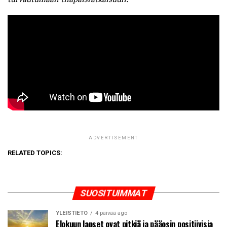
ADVERTISEMENT
RELATED TOPICS:
SUOSITUIMMAT
YLEISTIETO
4 päivää ago
Elokuun lapset ovat pitkiä ja pääosin positiivisia